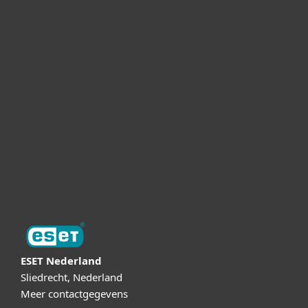
Voor bedrijven
MSP en partnerships
Support
Over ESET
Online Veilig
Digital Security Guide
ESET Nederland
Sliedrecht, Nederland
Meer contactgegevens