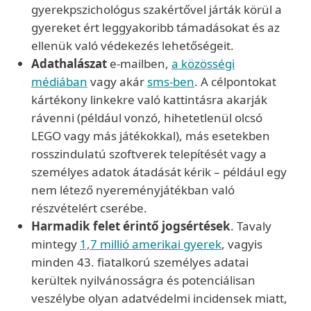
gyerekpszichológus szakértővel járták körül a
gyereket ért leggyakoribb támadásokat és az
ellenük való védekezés lehetőségeit.
Adathalászat
e-mailben,
a közösségi
médiában
vagy akár
sms-ben
. A célpontokat
kártékony linkekre való kattintásra akarják
rávenni (például vonzó, hihetetlenül olcsó
LEGO vagy más játékokkal), más esetekben
rosszindulatú szoftverek telepítését vagy a
személyes adatok átadását kérik – például egy
nem létező nyereményjátékban való
részvételért cserébe.
Harmadik felet érintő jogsértések
. Tavaly
mintegy
1,7 millió amerikai gyerek
, vagyis
minden 43. fiatalkorú személyes adatai
kerültek nyilvánosságra és potenciálisan
veszélybe olyan adatvédelmi incidensek miatt,