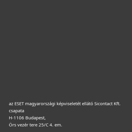
Otthonra
Cégeknek
Terméktámogatás
Vásárlás
Rólunk
az ESET magyarországi képviseletét ellátó Sicontact Kft.
csapata
H-1106 Budapest,
Örs vezér tere 25/C 4. em.