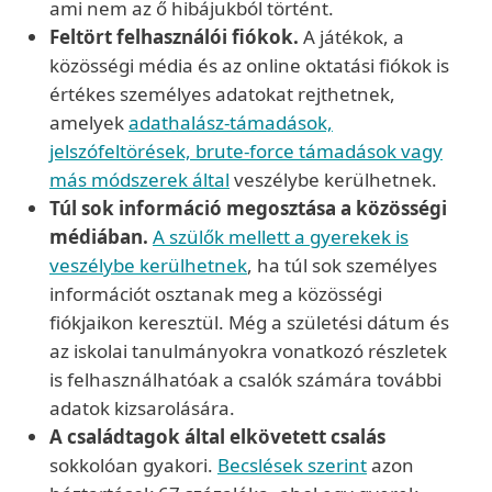
ami nem az ő hibájukból történt.
Feltört felhasználói fiókok.
A játékok, a
közösségi média és az online oktatási fiókok is
értékes személyes adatokat rejthetnek,
amelyek
adathalász-támadások,
jelszófeltörések, brute-force támadások vagy
más módszerek által
veszélybe kerülhetnek.
Túl sok információ megosztása a közösségi
médiában.
A szülők mellett a gyerekek is
veszélybe kerülhetnek
, ha túl sok személyes
információt osztanak meg a közösségi
fiókjaikon keresztül. Még a születési dátum és
az iskolai tanulmányokra vonatkozó részletek
is felhasználhatóak a csalók számára további
adatok kizsarolására.
A családtagok által elkövetett csalás
sokkolóan gyakori.
Becslések szerint
azon