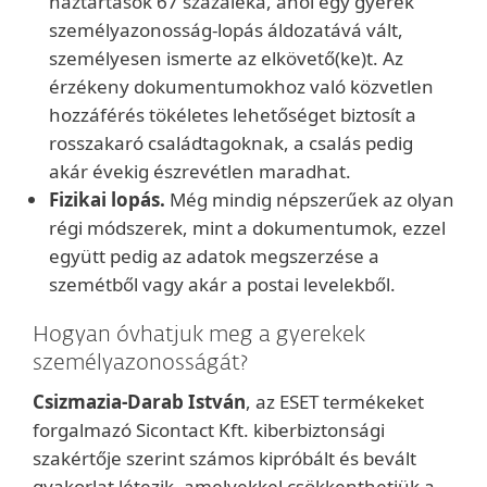
háztartások 67 százaléka, ahol egy gyerek
személyazonosság-lopás áldozatává vált,
személyesen ismerte az elkövető(ke)t. Az
érzékeny dokumentumokhoz való közvetlen
hozzáférés tökéletes lehetőséget biztosít a
rosszakaró családtagoknak, a csalás pedig
akár évekig észrevétlen maradhat.
Fizikai lopás.
Még mindig népszerűek az olyan
régi módszerek, mint a dokumentumok, ezzel
együtt pedig az adatok megszerzése a
szemétből vagy akár a postai levelekből.
Hogyan óvhatjuk meg a gyerekek
személyazonosságát?
Csizmazia-Darab István
, az ESET termékeket
forgalmazó Sicontact Kft. kiberbiztonsági
szakértője szerint számos kipróbált és bevált
gyakorlat létezik, amelyekkel csökkenthetjük a