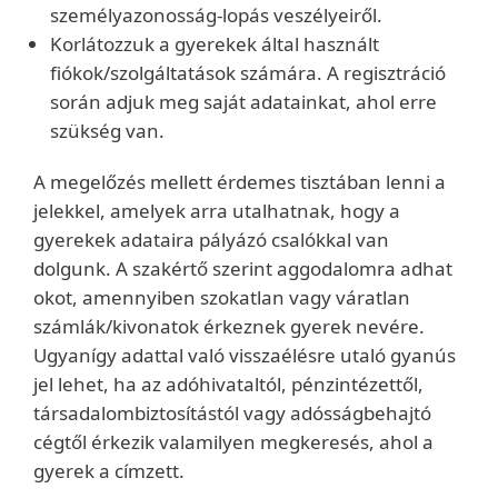
személyazonosság-lopás veszélyeiről.
Korlátozzuk a gyerekek által használt
fiókok/szolgáltatások számára. A regisztráció
során adjuk meg saját adatainkat, ahol erre
szükség van.
A megelőzés mellett érdemes tisztában lenni a
jelekkel, amelyek arra utalhatnak, hogy a
gyerekek adataira pályázó csalókkal van
dolgunk. A szakértő szerint aggodalomra adhat
okot, amennyiben szokatlan vagy váratlan
számlák/kivonatok érkeznek gyerek nevére.
Ugyanígy adattal való visszaélésre utaló gyanús
jel lehet, ha az adóhivataltól, pénzintézettől,
társadalombiztosítástól vagy adósságbehajtó
cégtől érkezik valamilyen megkeresés, ahol a
gyerek a címzett.