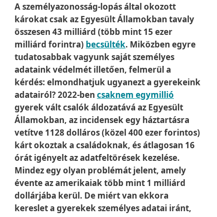
A személyazonosság-lopás által okozott
károkat csak az Egyesült Államokban tavaly
összesen 43 milliárd (több mint 15 ezer
milliárd forintra)
becsülték
. Miközben egyre
tudatosabbak vagyunk saját személyes
adataink védelmét illetően, felmerül a
kérdés: elmondhatjuk ugyanezt a gyerekeink
adatairól? 2022-ben
csaknem egymillió
gyerek vált csalók áldozatává az Egyesült
Államokban, az incidensek egy háztartásra
vetítve 1128 dolláros (közel 400 ezer forintos)
kárt okoztak a családoknak, és átlagosan 16
órát igényelt az adatfeltörések kezelése.
Mindez egy olyan problémát jelent, amely
évente az amerikaiak több mint 1 milliárd
dollárjába kerül.
De miért van ekkora
kereslet a gyerekek személyes adatai iránt,