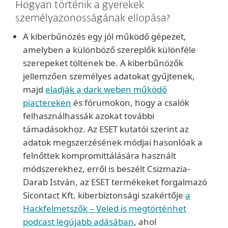
Hogyan történik a gyerekek
személyazonosságának ellopása?
A kiberbűnözés egy jól működő gépezet,
amelyben a különböző szereplők különféle
szerepeket töltenek be. A kiberbűnözők
jellemzően személyes adatokat gyűjtenek,
majd
eladják a dark weben működő
piactereken
és fórumokon, hogy a csalók
felhasználhassák azokat további
támadásokhoz. Az ESET kutatói szerint az
adatok megszerzésének módjai hasonlóak a
felnőttek kompromittálására használt
módszerekhez, erről is beszélt Csizmazia-
Darab István, az ESET termékeket forgalmazó
Sicontact Kft. kiberbiztonsági szakértője
a
Hackfelmetszők – Veled is megtörténhet
podcast legújabb adásában
, ahol