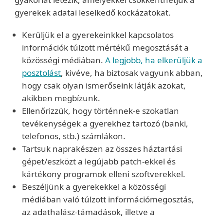
gyerekek adatai leselkedő kockázatokat.
Kerüljük el a gyerekeinkkel kapcsolatos
információk túlzott mértékű megosztását a
közösségi médiában.
A legjobb, ha elkerüljük a
posztolást
, kivéve, ha biztosak vagyunk abban,
hogy csak olyan ismerőseink látják azokat,
akikben megbízunk.
Ellenőrizzük, hogy történnek-e szokatlan
tevékenységek a gyerekhez tartozó (banki,
telefonos, stb.) számlákon.
Tartsuk naprakészen az összes háztartási
gépet/eszközt a legújabb patch-ekkel és
kártékony programok elleni szoftverekkel.
Beszéljünk a gyerekekkel a közösségi
médiában való túlzott információmegosztás,
az adathalász-támadások, illetve a