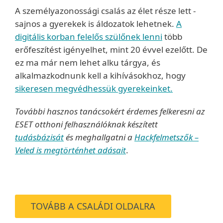
A személyazonossági csalás az élet része lett -
sajnos a gyerekek is áldozatok lehetnek.
A
digitális korban felelős szülőnek lenni
több
erőfeszítést igényelhet, mint 20 évvel ezelőtt. De
ez ma már nem lehet alku tárgya, és
alkalmazkodnunk kell a kihívásokhoz, hogy
sikeresen megvédhessük gyerekeinket.
További hasznos tanácsokért érdemes felkeresni az
ESET otthoni felhasználóknak készített
tudásbázisát
és meghallgatni a
Hackfelmetszők –
Veled is megtörténhet adásait
.
TOVÁBB A CSALÁDI OLDALRA