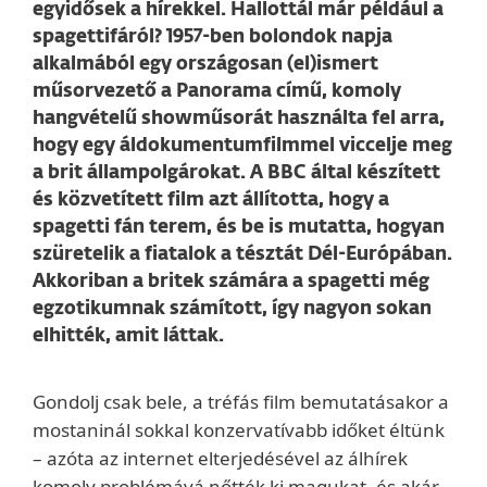
egyidősek a hírekkel. Hallottál már például a
spagettifáról? 1957-ben bolondok napja
alkalmából egy országosan (el)ismert
műsorvezető a Panorama című, komoly
hangvételű showműsorát használta fel arra,
hogy egy áldokumentumfilmmel viccelje meg
a brit állampolgárokat. A BBC által készített
és közvetített film azt állította, hogy a
spagetti fán terem, és be is mutatta, hogyan
szüretelik a fiatalok a tésztát Dél-Európában.
Akkoriban a britek számára a spagetti még
egzotikumnak számított, így nagyon sokan
elhitték, amit láttak.
Gondolj csak bele, a tréfás film bemutatásakor a
mostaninál sokkal konzervatívabb időket éltünk
– azóta az internet elterjedésével az álhírek
komoly problémává nőtték ki magukat, és akár