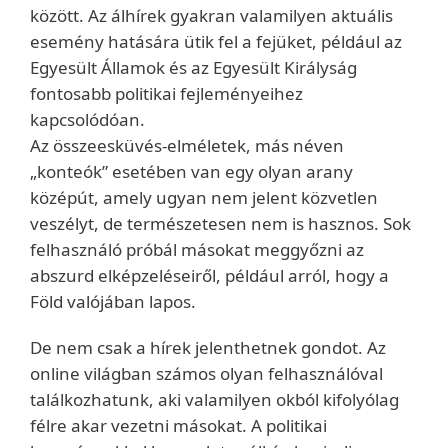
között. Az álhírek gyakran valamilyen aktuális
esemény hatására ütik fel a fejüket, például az
Egyesült Államok és az Egyesült Királyság
fontosabb politikai fejleményeihez
kapcsolódóan.
Az összeesküvés-elméletek, más néven
„konteók” esetében van egy olyan arany
középút, amely ugyan nem jelent közvetlen
veszélyt, de természetesen nem is hasznos. Sok
felhasználó próbál másokat meggyőzni az
abszurd elképzeléseiről, például arról, hogy a
Föld valójában lapos.
De nem csak a hírek jelenthetnek gondot. Az
online világban számos olyan felhasználóval
találkozhatunk, aki valamilyen okból kifolyólag
félre akar vezetni másokat. A politikai