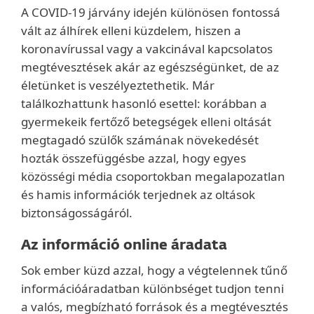
A COVID-19 járvány idején különösen fontossá
vált az álhírek elleni küzdelem, hiszen a
koronavírussal vagy a vakcinával kapcsolatos
megtévesztések akár az egészségünket, de az
életünket is veszélyeztethetik. Már
találkozhattunk hasonló esettel: korábban a
gyermekeik fertőző betegségek elleni oltását
megtagadó szülők számának növekedését
hozták összefüggésbe azzal, hogy egyes
közösségi média csoportokban megalapozatlan
és hamis információk terjednek az oltások
biztonságosságáról.
Az információ online áradata
Sok ember küzd azzal, hogy a végtelennek tűnő
információáradatban különbséget tudjon tenni
a valós, megbízható források és a megtévesztés