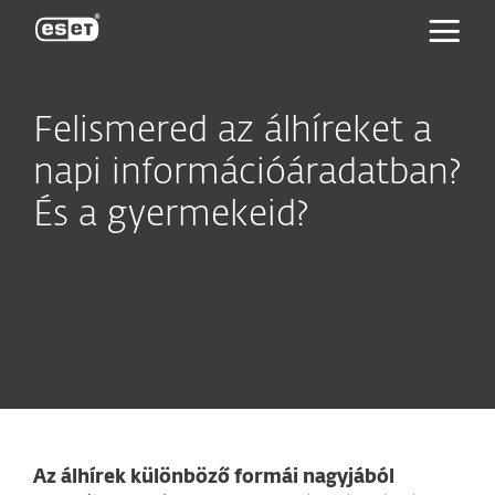
ESET
Felismered az álhíreket a
napi információáradatban?
És a gyermekeid?
Az álhírek különböző formái nagyjából