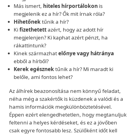
Más ismert,
hiteles hírportálokon
is
megjelenik ez a hír? Ők mit írnak róla?
Hihetőnek
tűnik a hír?
Ki
fizethetett
azért, hogy az adott hír
megjelenjen? Ki kaphat azért pénzt, ha
rákattintunk?
Kinek származhat
előnye vagy hátránya
ebből a hírből?
Kerek egésznek
tűnik a hír? Mi maradt ki
belőle, ami fontos lehet?
Az álhírek beazonosítása nem könnyű feladat,
néha még a szakértők is küzdenek a valódi és a
hamis információk megkülönböztetésével.
Éppen ezért elengedhetetlen, hogy megtanuljuk
feltenni a helyes kérdéseket, és ez a jövőben
csak egyre fontosabb lesz. Szülőként időt kell