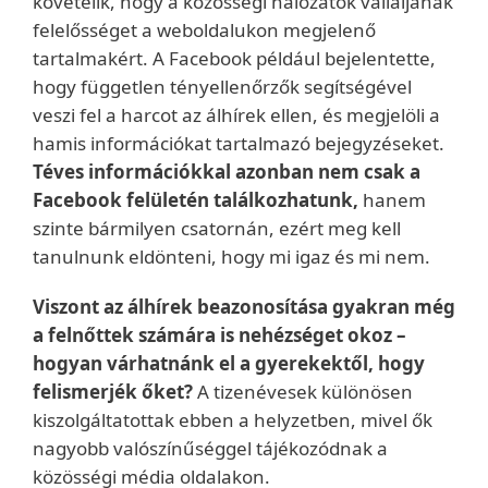
követelik, hogy a közösségi hálózatok vállaljanak
felelősséget a weboldalukon megjelenő
tartalmakért. A Facebook például bejelentette,
hogy független tényellenőrzők segítségével
veszi fel a harcot az álhírek ellen, és megjelöli a
hamis információkat tartalmazó bejegyzéseket.
Téves információkkal azonban nem csak a
Facebook felületén találkozhatunk,
hanem
szinte bármilyen csatornán, ezért meg kell
tanulnunk eldönteni, hogy mi igaz és mi nem.
Viszont az álhírek beazonosítása gyakran még
a felnőttek számára is nehézséget okoz –
hogyan várhatnánk el a gyerekektől, hogy
felismerjék őket?
A tizenévesek különösen
kiszolgáltatottak ebben a helyzetben, mivel ők
nagyobb valószínűséggel tájékozódnak a
közösségi média oldalakon.