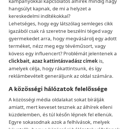
kampányokkal kapcsolatos álhírek mindig nagy
hangsúlyt kapnak, de mi a helyzet a
kereskedelmi indítékokkal?
Lehetséges, hogy egy látszólag semleges cikk
igazából csak rá szeretne beszélni téged vagy
gyermekedet arra, hogy megvásárolj egy adott
terméket, nézz meg egy tévéműsort, vagy
kövess egy influencert? Problémát jelentenek a
clickbait, azaz kattintásvadász címek
is,
amelyek célja, hogy rákattintsunk, és így
reklámbevételt generáljunk az oldal számára.
A közösségi hálózatok felelőssége
A közösségi média oldalakat sokat bírálják
amiatt, mert keveset tesznek az álhírek elleni
küzdelemben, és túl későn lépnek fel ellenük.
Egyre sokasodnak azok a felhívások, melyek