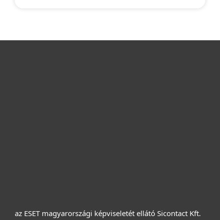
Otthonra
Cégeknek
Terméktámogatás
Vásárlás
Rólunk
az ESET magyarországi képviseletét ellátó Sicontact Kft.