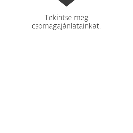
Tekintse meg
csomagajánlatainkat!
Helyszíni megoldás
(korábban ESET Endpoint Security Business
Edition)
Központi menedzsment
Vállalati végpontvédelem
Fájlszervervédelem