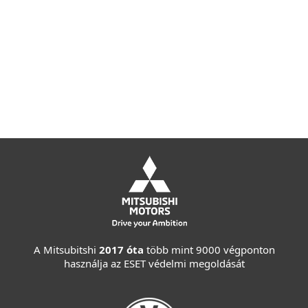
Az előfizetés időtartama alatt bármikor
könnyen átviheti a védelmét egy
platformról egy másikra anélkül, hogy
további előfizetést kellene vásárolnia.
A Mitsubitshi
2017 óta
több mint 9000 végponton
használja az ESET védelmi megoldását