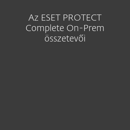
Az ESET PROTECT
Complete On-Prem
összetevői
ESET PROTECT
helyi webes menedzsmentfelület
Tudjon meg többet
Végpontok védelme
Az ESET Endpoint Security megoldással
Tudjon meg többet
Fájlszervervédelem