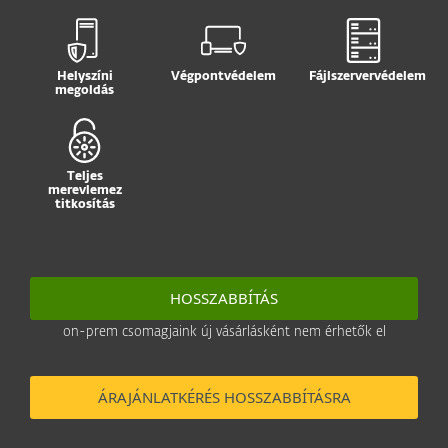
Helyszíni
Végpontvédelem
Fájlszervervédelem
megoldás
Teljes
merevlemez
titkosítás
HOSSZABBÍTÁS
on-prem csomagjaink új vásárlásként nem érhetők el
ÁRAJÁNLATKÉRÉS HOSSZABBÍTÁSRA