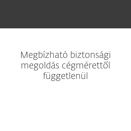
Megbízható biztonsági
megoldás cégmérettől
függetlenül
Felhőalapú sandbox-vizsgálat
Nulladik napi fenyegetések
elhárítása