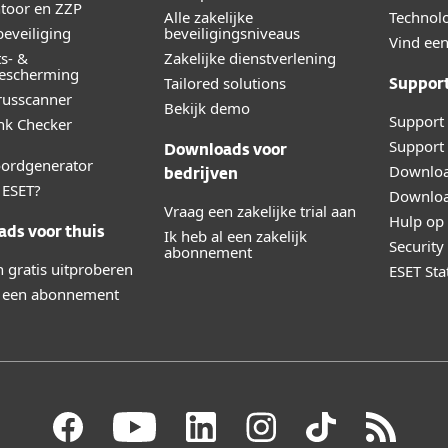
toor en ZZP
Alle zakelijke
Technolo
eveiliging
beveiligingsniveaus
Vind een
ts- &
Zakelijke dienstverlening
bescherming
Tailored solutions
Suppor
irusscanner
Bekijk demo
Support 
ink Checker
Support 
Downloads voor
ordgenerator
Downloa
bedrijven
ESET?
Downloa
Vraag een zakelijke trial aan
Hulp op 
ds voor thuis
Ik heb al een zakelijk
Securit
abonnement
 gratis uitproberen
ESET Sta
l een abonnement