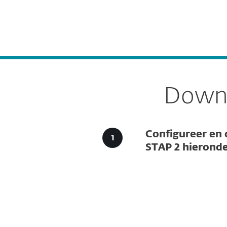
Voor thuis
Voor bedrij
NL
Voor bedrijven
Downloads voor bedr
Platform
Oplossingen
Downl
Configureer en
STAP 2 hieronde
Downlo