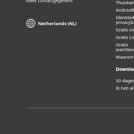
Meer contactgegevens
Thuiskan
Androidb
Identitei
privacy
Netherlands (NL)
Gratis v
Gratis L
Gratis
wachtwo
Waarom 
Downloa
30 dagen
Ik heb a