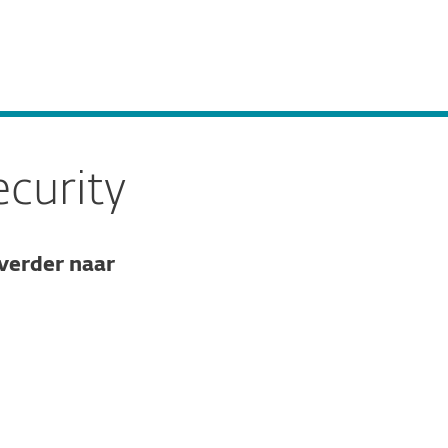
rsecurity
Over
Online Veilig
Nederland
Zakelijke verkoop
Klantomgeving
curity
verder naar
Documentatie
Download opties