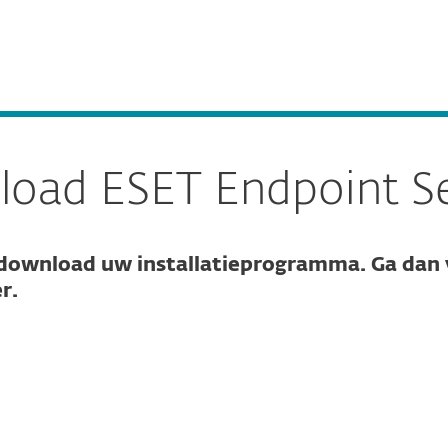
Europese Cybe
ven
Voor IT-partners
ijven
Endpoint Security voor Windows
Services
Waarom ESET
oad ESET Endpoint Se
 download uw installatieprogramma. Ga dan 
r.
ad configureren