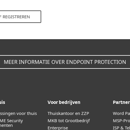
 REGISTREREN
MEER INFORMATIE OVER ENDPOINT PROTECTION
uis
Voor bedrijven
Partner
ossingen voor thuis
Thuiskantoor en ZZP
Word Par
ME Security
MKB tot Grootbedrijf
MSP-Pr
menten
Enterprise
ISP & Te