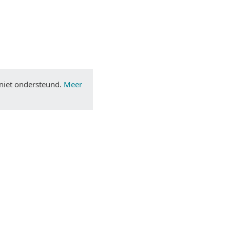
Terug naar simpele download
Kies andere product versie
niet ondersteund.
Meer