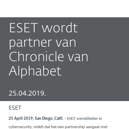
MENU
ESET wordt
partner van
Chronicle van
Alphabet
25.04.2019.
ESET
25 April 2019, San Diego, Calif.
– ESET, wereldleider in
cybersecurity, meldt dat het een partnership aangaat met