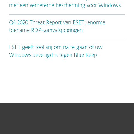
met een verbeterde bescherming voor Windows
Q4 2020 Threat Report van ESET: enorme
toename RDP-aanvalspogingen
ESET geeft tool vrij om na te gaan of uw
Windows beveiligd is tegen Blue Keep
Voor Thuis