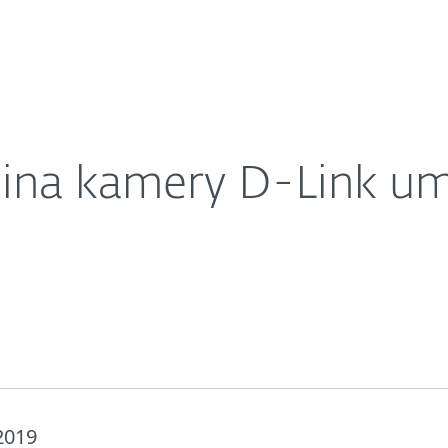
-Link umožnila útočníkům sledovat záznam
bina kamery D-Link u
 2019