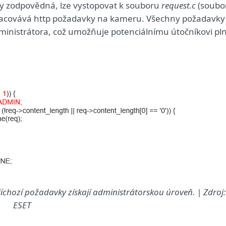
émy zodpovědná, lze vystopovat k souboru
request.c
(soubo
zpracovává http požadavky na kameru. Všechny požadavky
ministrátora, což umožňuje potenciálnímu útočníkovi pl
chozí požadavky získají administrátorskou úroveň. | Zdroj:
ESET