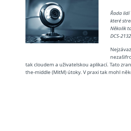
Řada lidí
které str
Několik t
DCS-2132
Nejzávaz
nezašifr
tak cloudem a uživatelskou aplikací. Tato zr
the-middle (MitM) útoky. V praxi tak mohl n