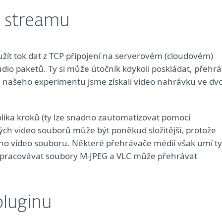
o streamu
užít tok dat z TCP připojení na serverovém (cloudovém)
dio paketů. Ty si může útočník kdykoli poskládat, přehrá
ci našeho experimentu jsme získali video nahrávku ve dv
lika kroků (ty lze snadno zautomatizovat pomocí
ných video souborů může být poněkud složitější, protože
ho video souboru. Některé přehrávače médií však umí ty
zpracovávat soubory M-JPEG a VLC může přehrávat
pluginu