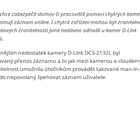
 chce zabezpečit domov či pracoviště pomocí chytrých kame
eamují záznam online. I chytrá zařízení mohou být zraniteln
akových zranitelností jsme nedávno odhalili u kamer D-Link
L.
nějším nedostatek kamery D-Link DCS-2132L byl
ovaný přenos záznamu a to jak mezi kamerou a cloudem
anitelnost umožnila útočníkům provádět takzvané man-in-
ěkdo nepovolaný špehovat záznam uživatele.