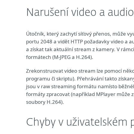
Narušení video a audi
Útočník, který zachytí síťový přenos, může vy
portu 2048 a vidět HTTP požadavky video a au
a získat tak aktuální stream z kamery. V rám
formátech (M-JPEG a H.264).
Zrekonstruovat video stream lze pomocí něko
programu či skriptu). Přehrávání takto získa
jsou v raw streaming formátu namísto běžné
formáty zpracovat (například MPlayer může 
soubory H.264).
Chyby v uživatelském 