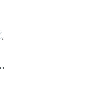
t
ou
to