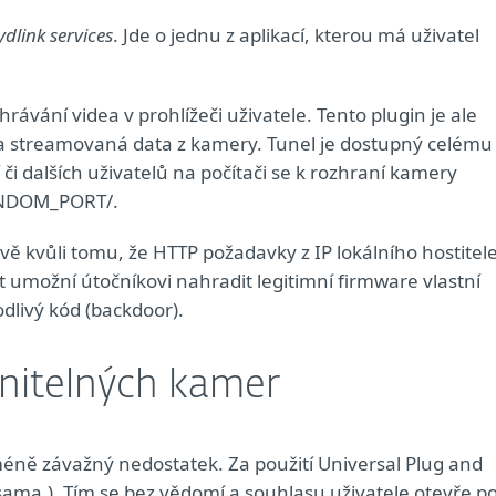
dlink services
. Jde o jednu z aplikací, kterou má uživatel
hrávání videa v prohlížeči uživatele. Tento plugin je ale
a streamovaná data z kamery. Tunel je dostupný celému
či dalších uživatelů na počítači se k rozhraní kamery
ANDOM_PORT/.
vě kvůli tomu, že HTTP požadavky z IP lokálního hostitel
t umožní útočníkovi nahradit legitimní firmware vlastní
odlivý kód (backdoor).
anitelných kamer
ně závažný nedostatek. Za použití Universal Plug and
sama.). Tím se bez vědomí a souhlasu uživatele otevře po