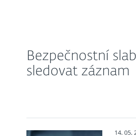
CZ
Blog
Bezpečnostní slabina kamery D
Bezpečnostní sla
sledovat záznam
14. 05.