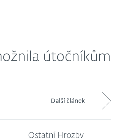
O nás
Blog
Košík
Česká republika
možnila útočníkům
Další článek
Ostatní Hrozby