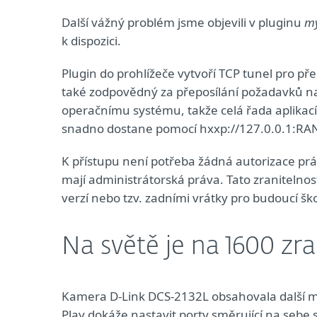
Další vážný problém jsme objevili v pluginu
my
k dispozici.
Plugin do prohlížeče vytvoří TCP tunel pro pře
také zodpovědný za přeposílání požadavků n
operačnímu systému, takže celá řada aplikací 
snadno dostane pomocí hxxp://127.0.0.1:R
K přístupu není potřeba žádná autorizace prá
mají administrátorská práva. Tato zranitelnos
verzí nebo tzv. zadními vrátky pro budoucí šk
Na světě je na 1600 zr
Kamera D-Link DCS-2132L obsahovala další mé
Play dokáže nastavit porty směrující na sebe 