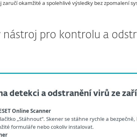
j zaručí okamžité a spolehlivé výsledky bez zpomalení s
 nástroj pro kontrolu a odstr
na detekci a odstranění virů ze zař
 ESET Online Scanner
tlačítko „Stáhnout“. Skener se stáhne rychle a bezpečně,
ožité formuláře nebo cokoliv instalovat.
ner