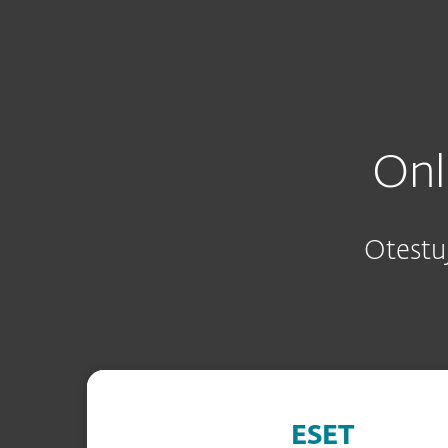
Domácnosti
Firmy
CZ
Domácnosti
ESET Online Scanner
Zabezpečení
Stáhnout
Onl
Otestuj
ESET