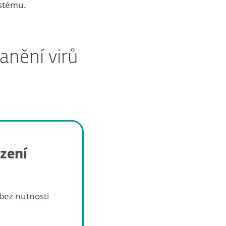
ystému.
anění virů
ízení
 bez nutnosti