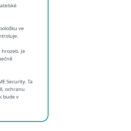
vatelské
položku ve
troluje.
 hrozeb. Je
zpečně
E Security. Ta
ll, ochranu
k bude v