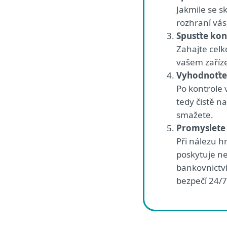
Jakmile se s
rozhraní vás
Spusťte kon
Zahajte cel
vašem zaříze
Vyhodnoťte
Po kontrole 
tedy čistě n
smažete.
Promyslete 
Při nálezu 
poskytuje ne
bankovnictví
bezpečí 24/7