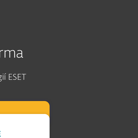
O nás
Blog
Košík
Česká republika
ZKONTROLOVAT PC
Pro zákazníky
arma
gií ESET
E