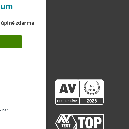
mium
c úplně zdarma
.
A
čase