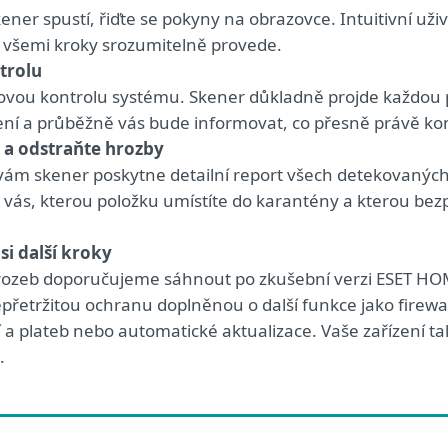
kener spustí, řiďte se pokyny na obrazovce. Intuitivní uži
 všemi kroky srozumitelně provede.
trolu
kovou kontrolu systému. Skener důkladně projde každou 
ní a průběžně vás bude informovat, co přesně právě kon
 a odstraňte hrozby
vám skener poskytne detailní report všech detekovaných
a vás, kterou položku umístíte do karantény a kterou be
si další kroky
hrozeb doporučujeme sáhnout po zkušební verzi ESET HOM
přetržitou ochranu doplněnou o další funkce jako firewa
 a plateb nebo automatické aktualizace. Vaše zařízení ta
.