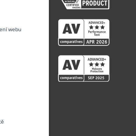
žení webu
ítě