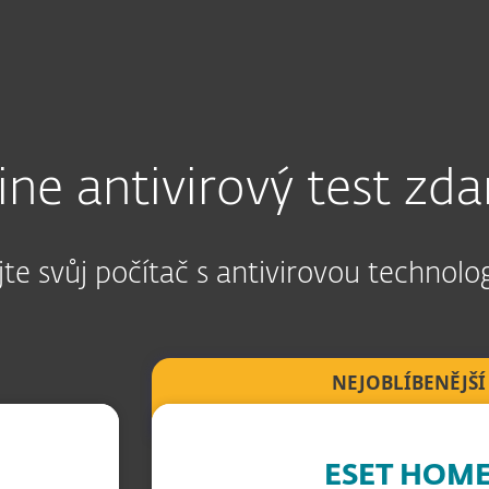
Partneři
Proč ESET?
ine antivirový test zd
te svůj počítač s antivirovou technolo
NEJOBLÍBENĚJŠÍ
ESET HOM