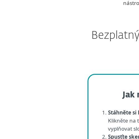
nástro
Bezplatný
Jak 
Stáhněte si
Klikněte na 
vyplňovat sl
Spusťte ske