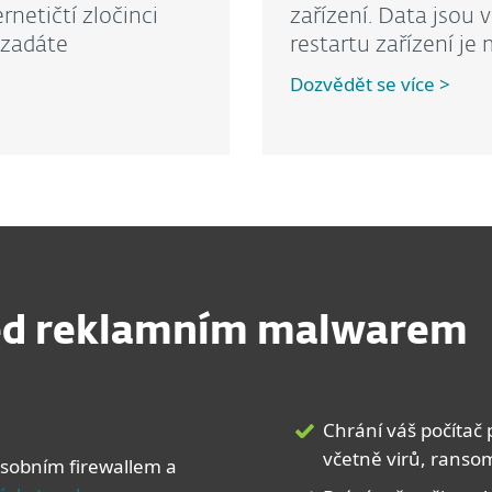
rnetičtí zločinci
zařízení. Data jsou
 zadáte
restartu zařízení je
Dozvědět se více >
řed reklamním malwarem
Chrání váš počítač
včetně virů, ranso
osobním firewallem a