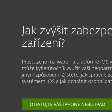
Jak zvýšit zabezp
zařízení?
Přestože je malware na
platformě iOS v
může
kyberútočník
využít vaší neopatr
jiným způsobem. Zjistěte, jak správně z
systémem iOS a jak ochránit osobní data
OTESTUJTE VÁŠ IPHONE NEBO IPAD