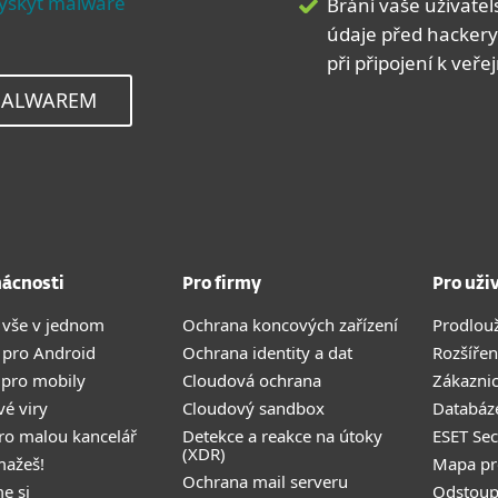
ýskyt malware
Brání vaše uživate
údaje před hackery
při připojení k veře
MALWAREM
ácnosti
Pro firmy
Pro uži
 vše v jednom
Ochrana koncových zařízení
Prodlou
 pro Android
Ochrana identity a dat
Rozšířen
 pro mobily
Cloudová ochrana
Zákazni
vé viry
Cloudový sandbox
Databáze
pro malou kancelář
Detekce a reakce na útoky
ESET Se
(XDR)
mažeš!
Mapa pr
Ochrana mail serveru
e si
Odstoup