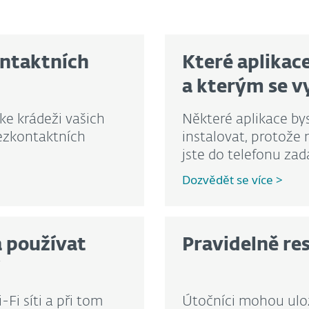
ontaktních
Které aplikac
a kterým se v
ke krádeži vašich
Některé aplikace by
bezkontaktních
instalovat, protože 
jste do telefonu zada
Dozvědět se více >
 používat
Pravidelně res
Fi síti a při tom
Útočníci mohou ulož