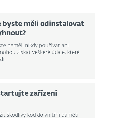
e byste měli odinstalovat
yhnout?
ste neměli nikdy používat ani
mohou získat veškeré údaje, které
li.
tartujte zařízení
it škodlivý kód do vnitřní paměti