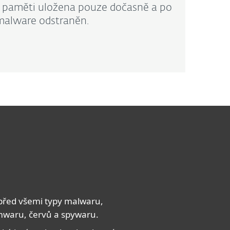
 v paměti uložena pouze dočasně a po
 malware odstraněn.
 před všemi typy malwaru,
mwaru, červů a spywaru.