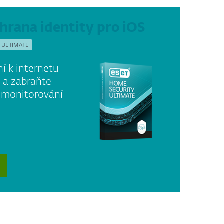
hrana identity pro iOS
 ULTIMATE
í k internetu
i a zabraňte
y monitorování