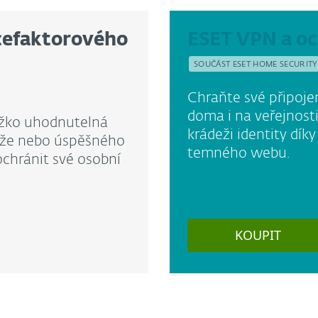
ícefaktorového
ESET VPN a oc
SOUČÁST ESET HOME SECURITY
Chraňte své připojen
doma i na veřejnost
 těžko uhodnutelná
krádeži identity dík
ádeže nebo úspěšného
temného webu.
ochránit své osobní
KOUPIT