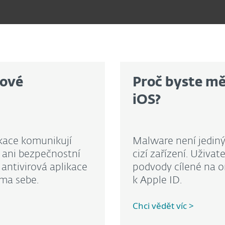
rové
Proč byste mě
iOS?
ikace komunikují
Malware není jedin
 ani bezpečnostní
cizí zařízení. Uživat
 antivirová aplikace
podvody cílené na on
ma sebe.
k Apple ID.
Chci vědět víc >