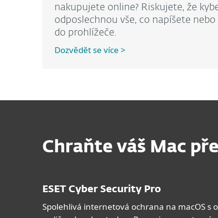
nakupujete online? Riskujete, že kybe
odposlechnou vše, co napíšete nebo
do prohlížeče.
Dozvědět se více >
Chraňte váš Mac p
ESET Cyber Security Pro
Spolehlivá internetová ochrana na macOS s 