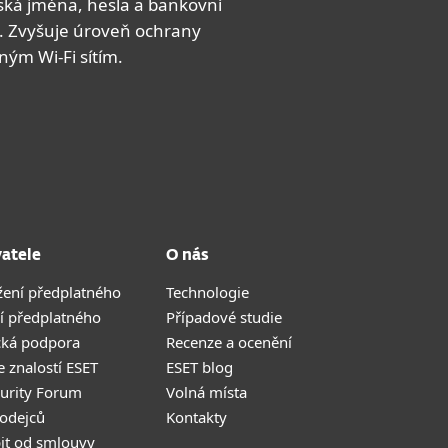
lská jména, hesla a bankovní
. Zvyšuje úroveň ochrany
jným Wi-Fi sítím.
vatele
O nás
žení předplatného
Technologie
í předplatného
Případové studie
cká podpora
Recenze a ocenění
 znalostí ESET
ESET blog
curity Forum
Volná místa
odejců
Kontakty
it od smlouvy