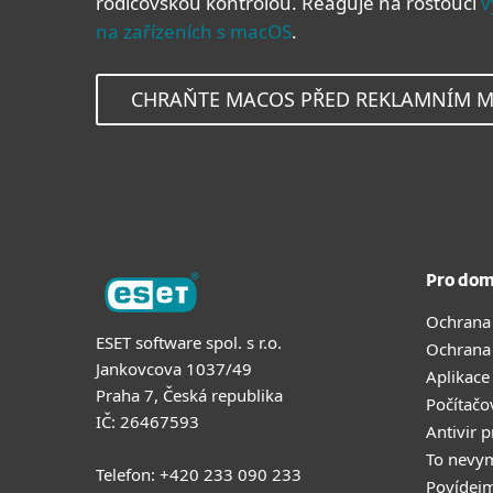
rodičovskou kontrolou. Reaguje na rostoucí
v
na zařízeních s macOS
.
CHRAŇTE MACOS PŘED REKLAMNÍM 
Pro dom
Ochrana
ESET software spol. s r.o.
Ochrana
Jankovcova 1037/49
Aplikace
Praha 7, Česká republika
Počítačo
IČ: 26467593
Antivir 
To nevy
Telefon: +420 233 090 233
Povídejm