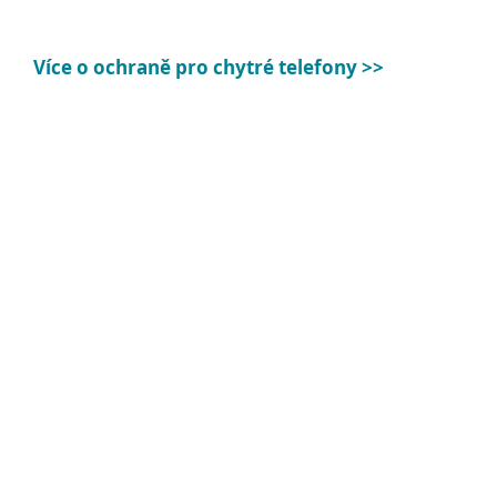
Více o ochraně pro chytré telefony >>
Systémové požadavky
Systémové požadavky
Operační systémy
Google TV / Android TV
9.0 a vyšší.
Google TV / Android TV
podporují tito
výrobci: Sony, Philips, B&O, Bouygues
Telecom (Bbox Miami), CCC Mobile (Air Stick)
[1], Free/Iliad (Freebox Mini 4K), LeEco
(Super4 X Series), NVIDIA (Shield TV