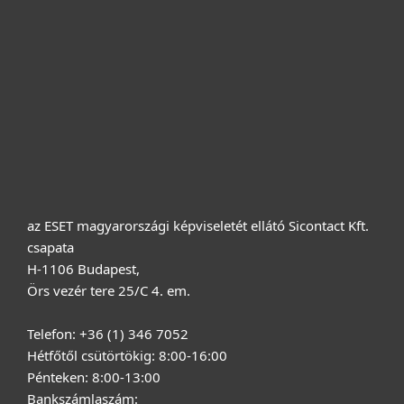
Cégeknek
Terméktámogatás
Vásárlás
Rólunk
az ESET magyarországi képviseletét ellátó Sicontact Kft.
csapata
H-1106 Budapest,
Örs vezér tere 25/C 4. em.
Telefon: +36 (1) 346 7052
Hétfőtől csütörtökig: 8:00-16:00
Pénteken: 8:00-13:00
Bankszámlaszám: