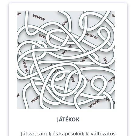
JÁTÉKOK
Játssz, tanulj és kapcsolódj ki változatos