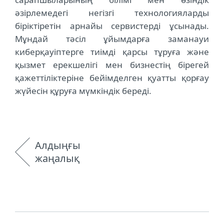
әзірлемедегі негізгі технологияларды
біріктіретін арнайы сервистерді ұсынады.
Мұндай тәсіл ұйымдарға заманауи
киберқауіптерге тиімді қарсы тұруға және
қызмет ерекшелігі мен бизнестің бірегей
қажеттіліктеріне бейімделген қуатты қорғау
жүйесін құруға мүмкіндік береді.
Алдыңғы
жаңалық