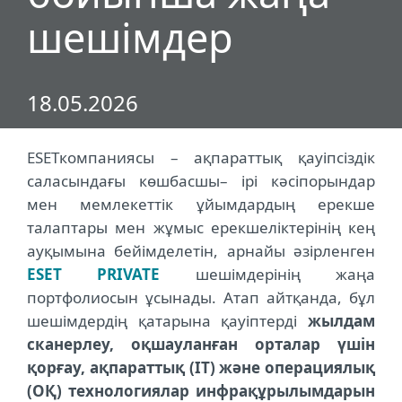
шешімдер
18.05.2026
ESET
компаниясы –
ақпараттық қауіпсіздік
саласындағы көшбасшы
–
ірі кәсіпорындар
мен мемлекеттік ұйымдардың ерекше
талаптары мен жұмыс ерекшеліктерінің кең
ауқымына бейімделетін, арнайы әзірленген
ESET
PRIVATE
шешімдерінің жаңа
портфолиосын ұсынады. Атап айтқанда, бұл
шешімдердің қатарына қауіптерді
жылдам
сканерлеу, оқшауланған орталар үшін
қорғау, ақпараттық (
IT
) және операциялық
(ОҚ) технологиялар инфрақұрылымдарын