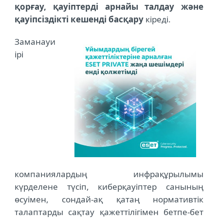
қорғау, қауіптерді арнайы талдау және
қауіпсіздікті кешенді басқару
кіреді.
Заманауи
ірі
компаниялардың инфрақұрылымы
күрделене түсіп, киберқауіптер санының
өсуімен, сондай-ақ қатаң нормативтік
талаптарды сақтау қажеттілігімен бетпе-бет