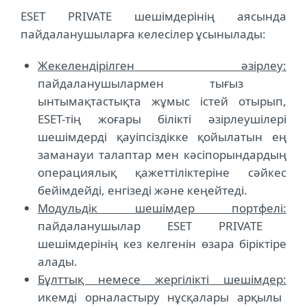
ESET PRIVATE шешімдерінің аясында
пайдаланушыларға келесілер ұсынылады:
Жекелендірілген әзірлеу:
пайдаланушылармен тығыз
ынтымақтастықта жұмыс істей отырып,
ESET-тің жоғары білікті әзірлеушілері
шешімдерді қауіпсіздікке қойылатын ең
заманауи талаптар мен кәсіпорындардың
операциялық қажеттіліктеріне сәйкес
бейімдейді, енгізеді және кеңейтеді.
Модульдік шешімдер портфелі:
пайдаланушылар ESET PRIVATE
шешімдерінің кез келгенін өзара біріктіре
алады.
Бұлттық немесе жергілікті шешімдер:
икемді орналастыру нұсқалары арқылы