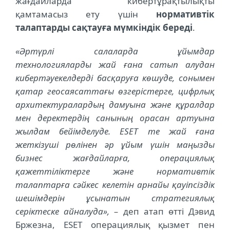
жағдайларда кибертұрақтылықты
қамтамасыз ету үшін
нормативтік
талаптарды сақтауға мүмкіндік береді
.
«Әртүрлі салаларда ұйымдар
технологияларды жай ғана сатып алудан
кибертәуекелдерді басқаруға көшуде, сонымен
қатар геосаясаттағы өзгерістерге, цифрлық
архитектуралардың дамуына және құралдар
мен деректердің санының орасан артуына
жылдам бейімделуде.
ESET те жай ғана
жеткізуші рөлінен әр ұйым үшін маңызды
бизнес жағдайларға, операциялық
қажеттіліктерге және нормативтік
талаптарға сәйкес келетін арнайы қауіпсіздік
шешімдерін ұсынатын стратегиялық
серіктеске айналуда
», –
деп атап өтті Дэвид
Бржезна, ESET операциялық қызмет пен