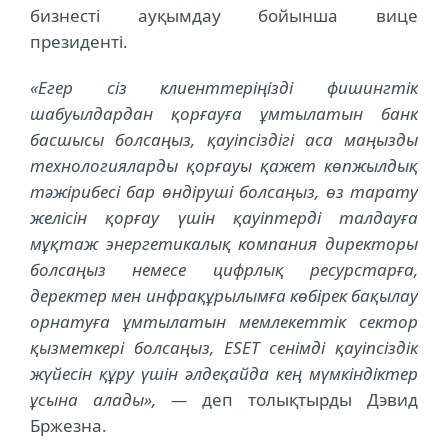
бизнесті ауқымдау бойынша вице
президенті.
«Егер сіз клиенттеріңізді фишингтік
шабуылдардан қорғауға ұмтылатын банк
басшысы болсаңыз, қауіпсіздігі аса маңызды
технологияларды қорғауы қажет көпжылдық
тәжірибесі бар өндіруші болсаңыз, өз тарату
желісін қорғау үшін қауіптерді талдауға
мұқтаж энергетикалық компания директоры
болсаңыз немесе цифрлық ресурстарға,
деректер мен инфрақұрылымға көбірек бақылау
орнатуға ұмтылатын мемлекеттік сектор
қызметкері болсаңыз, ESET сенімді қауіпсіздік
жүйесін құру үшін әлдеқайда кең мүмкіндіктер
ұсына алады», —
деп толықтырды Дэвид
Бржезна.