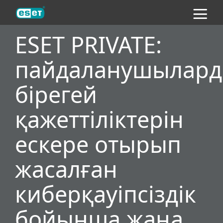
ESET
ESET PRIVATE:
пайдаланушылар
бірегей
қажеттіліктерін
ескере отырып
жасалған
киберқауіпсіздік
бойынша жаңа