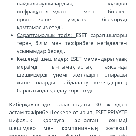
пайдаланушылардың күрделі
инфрақұрылымдары мен бизнес-
процестеріне үздіксіз біріктіруді
қамтамасыз етеді.
Сараптамалық тәсіл:
ESET сарапшылары
терең білім мен тәжірибеге негізделген
ұсынымдар береді.
Кешенді шешімдер:
ESET мамандары ұзақ
мерзімді ынтымақтастық аясында
шешімдерді үнемі жетілдіріп отырады
және оларды пайдалану кезеңдерінің
барлығында қолдау көрсетеді.
Киберқауіпсіздік саласындағы 30 жылдан
астам тәжірибені ескере отырып, ESET PRIVATE
цифрлық қорғауға арналған сенімді
шешімдер мен компанияның жетекші
сарапшыларының білімі мен өзіндік