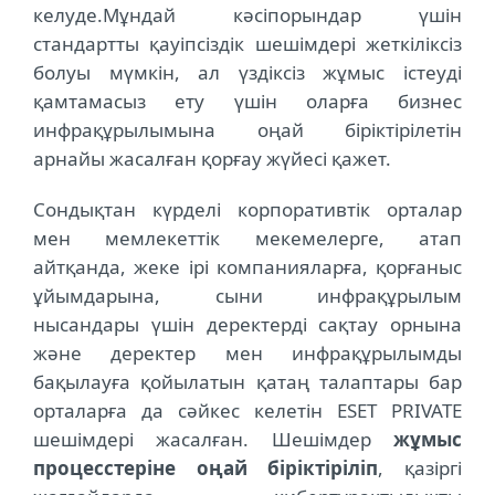
келуде.
Мұндай кәсіпорындар үшін
стандартты қауіпсіздік шешімдері жеткіліксіз
болуы мүмкін, ал үздіксіз жұмыс істеуді
қамтамасыз ету үшін оларға бизнес
инфрақұрылымына оңай біріктірілетін
арнайы жасалған қорғау жүйесі қажет.
Сондықтан күрделі корпоративтік орталар
мен мемлекеттік мекемелерге, атап
айтқанда, жеке ірі компанияларға, қорғаныс
ұйымдарына, сыни инфрақұрылым
нысандары үшін деректерді сақтау орнына
және деректер мен инфрақұрылымды
бақылауға қойылатын қатаң талаптары бар
орталарға да сәйкес келетін ESET PRIVATE
шешімдері жасалған.
Шешімдер
жұмыс
процесстеріне оңай біріктіріліп
, қазіргі