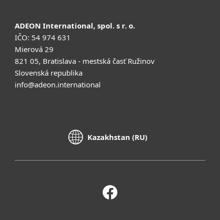
ADEON International, spol. s r. o.
IČO: 54 974 631
Mierová 29
821 05, Bratislava - mestská časť Ružinov
Slovenská republika
info@adeon.international
Kazakhstan (RU)