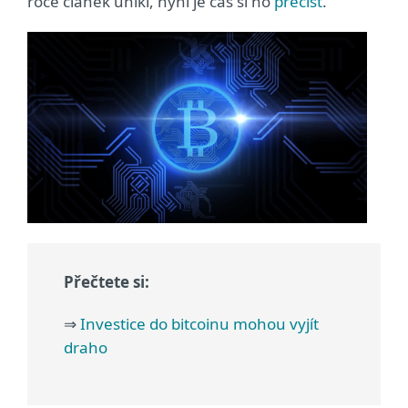
roce článek unikl, nyní je čas si ho
přečíst
.
Přečtete si:
⇒
Investice do bitcoinu mohou vyjít
draho