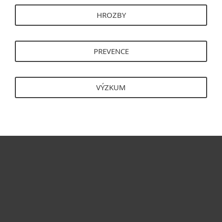
HROZBY
PREVENCE
VÝZKUM
Pro domácnosti
Pro firmy
Partneři