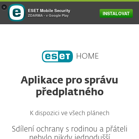
×
ESET Mobile Security
INSTALOVAT
MENU
ZDARMA - v Google Play
HOME
Aplikace pro správu
předplatného
K dispozici ve všech plánech
Sdílení ochrany s rodinou a přáteli
nebylo nikdy jednodušší