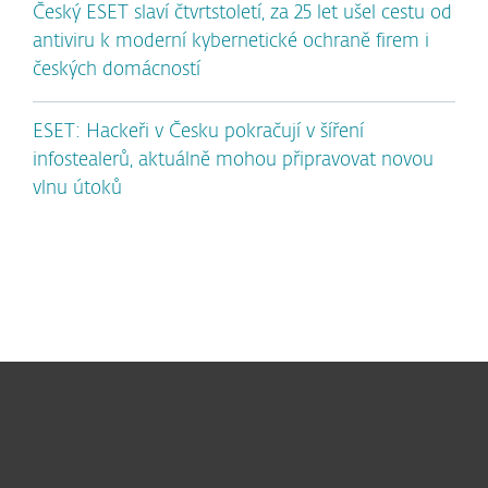
Český ESET slaví čtvrtstoletí, za 25 let ušel cestu od
antiviru k moderní kybernetické ochraně firem i
českých domácností
ESET: Hackeři v Česku pokračují v šíření
infostealerů, aktuálně mohou připravovat novou
vlnu útoků
Pro domácnosti