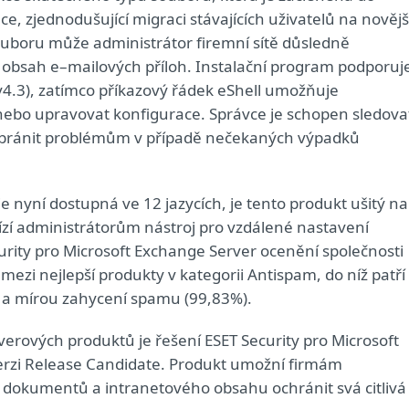
e, zjednodušující migraci stávajících uživatelů na novějš
ouboru může administrátor firemní sítě důsledně
 obsah e–mailových příloh. Instalační program podporuj
 v4.3), zatímco příkazový řádek eShell umožňuje
 nebo upravovat konfigurace. Správce je schopen sledova
abránit problémům v případě nečekaných výpadků
e nyní dostupná ve 12 jazycích, je tento produkt ušitý na
zí administrátorům nástroj pro vzdálené nastavení
curity pro Microsoft Exchange Server ocenění společnosti
 mezi nejlepší produkty v kategorii Antispam, do níž patří
ů a mírou zahycení spamu (99,83%).
rverových produktů je řešení ESET Security pro Microsoft
verzi Release Candidate. Produkt umožní firmám
u dokumentů a intranetového obsahu ochránit svá citlivá