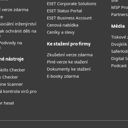
sítě
ESET Corporate Solutions
MSP Pr
 verze zdarma
ESET Status Portal
Partners
ze
ESET Business Account
ociální inženýrství
Cenová nabídka
Média
ak ochránit děti na
Ceníky a slevy
u
Tiskové 
 Podvody na
Dvojklik
Ke stažení pro firmy
u
SaferKid
Zkušební verze zdarma
Digital 
né nástroje
Plné verze ke stažení
Podcast
Dokumenty ke stažení
kills Checker
E-booky zdarma
k Checker
ine Scanner
á kontrola virů pro
r hesel