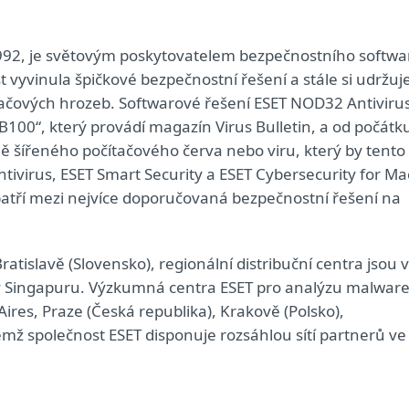
 1992, je světovým poskytovatelem bezpečnostního softwa
t vyvinula špičkové bezpečnostní řešení a stále si udržuj
tačových hrozeb. Softwarové řešení ESET NOD32 Antiviru
VB100“, který provádí magazín Virus Bulletin, a od počátk
ně šířeného počítačového červa nebo viru, který by tento
ivirus, ESET Smart Security a ESET Cybersecurity for Ma
 patří mezi nejvíce doporučovaná bezpečnostní řešení na
atislavě (Slovensko), regionální distribuční centra jsou v
 v Singapuru. Výzkumná centra ESET pro analýzu malwar
Aires, Praze (Česká republika), Krakově (Polsko),
mž společnost ESET disponuje rozsáhlou sítí partnerů ve