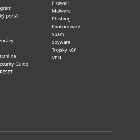
Firewall
ogram
Malware
ký portál
Phishing
Ransomware
Spam
zprávy
Spyware
Trojský kůň
sOnline
VPN
Security Guide
 RESET