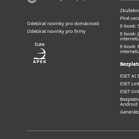
Zkušební
Plné ver
Odebírat novinky pro domácnosti
E-book: S
Odebírat novinky pro firmy
E-book: J
internet
E-book:
internet
Bezplat
ESET AI S
ESET Lin
ESET Onl
Bezplatn
Android
Generáto