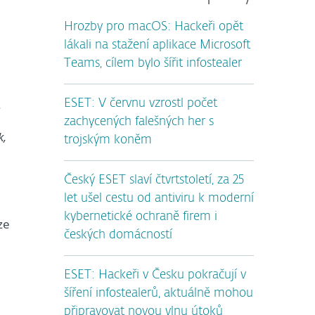
Hrozby pro macOS: Hackeři opět
lákali na stažení aplikace Microsoft
Teams, cílem bylo šířit infostealer
.
ESET: V červnu vzrostl počet
zachycených falešných her s
k,
trojským koněm
Český ESET slaví čtvrtstoletí, za 25
let ušel cestu od antiviru k moderní
kybernetické ochraně firem i
ze
českých domácností
ESET: Hackeři v Česku pokračují v
šíření infostealerů, aktuálně mohou
připravovat novou vlnu útoků