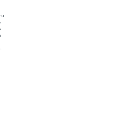
ru
e
s
u
c
e