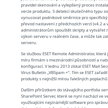
pravidel skenování a vylepšený proces instalac
verze produktu. S detekcí skutečného typu s
vynucovat podnikové směrnice pro specifický
převod nastavení z předchozích verzí (v4.2 a
administrátorům spouštět skripty a vytvářet
výkon serveru v reálném čase, a může tak z
serveru.
Se službou ESET Remote Administrator, která j
míru firmám s mezinárodní působností a nabí
konfigurací. V lednu 2013 získal ESET Mail Se
Virus Bulletin „VBSpam +“. Tím se ESET zařadil
produkty s nejnižší mírou falešných poplach
Dalším přírůstkem do stávajícího portfolia se
SharePoint Server, které se nyní nachází ve 
využívajícím nejznámější software pro správ