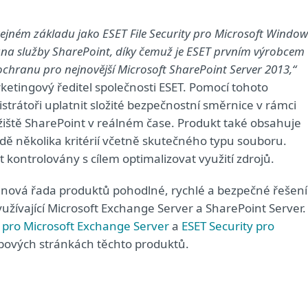
ejném základu jako ESET File Security pro Microsoft Window
rana služby SharePoint, díky čemuž je ESET prvním výrobcem
 ochranu pro nejnovější Microsoft SharePoint Server 2013,“
etingový ředitel společnosti ESET. Pomocí tohoto
rátoři uplatnit složité bezpečnostní směrnice v rámci
iště SharePoint v reálném čase. Produkt také obsahuje
kladě několika kritérií včetně skutečného typu souboru.
 kontrolovány s cílem optimalizovat využití zdrojů.
í nová řada produktů pohodlné, rychlé a bezpečné řešení
žívající Microsoft Exchange Server a SharePoint Server.
y pro Microsoft Exchange Server
a
ESET Security pro
bových stránkách těchto produktů.