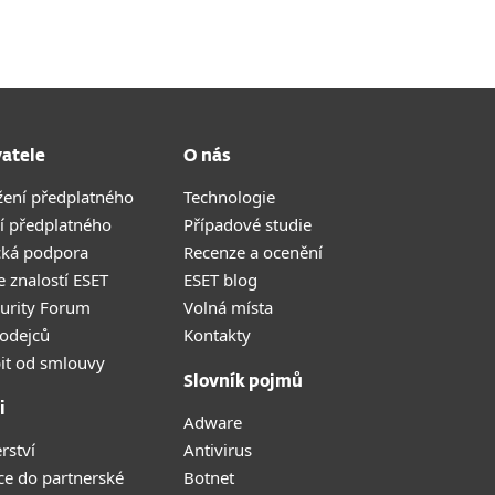
vatele
O nás
žení předplatného
Technologie
í předplatného
Případové studie
cká podpora
Recenze a ocenění
 znalostí ESET
ESET blog
curity Forum
Volná místa
odejců
Kontakty
it od smlouvy
Slovník pojmů
i
Adware
rství
Antivirus
ce do partnerské
Botnet