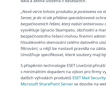
data a aktiva uložená v databázích.
„Nová verze tohoto produktu je postavena na st
Server, je do ní ale přidána specializovaná och
bezpečnostních řešení, který nabízí antivirovou
vysvětluje Ignacio Sbampato, obchodní a mark
bezpečnostního řešení mohou firemní administ
hloubkového skenování celého datového ulož
filtrování, u nějž lze nastavit pravidla na zá
Umožňuje specifikovat, které soubory mají být
S přispěním technologie ESET LiveGrid přináš
s minimálním dopadem na výkon pro firmy vyu
dalších výhodách produktů
ESET Mail Securit
Microsoft SharePoint Server
se dozvíte na we