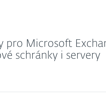
O nás
 chrání současně e–mailové schránky i servery
éra
Kontakty
y pro Microsoft Excha
é schránky i servery