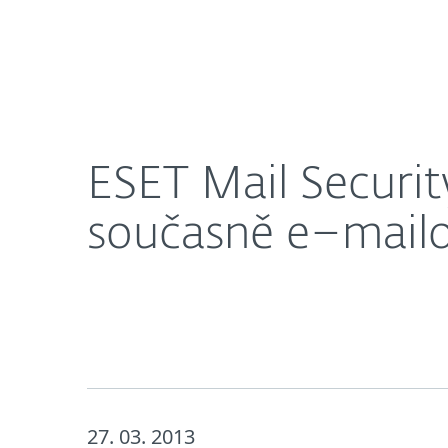
Domácnosti
Firmy
ESET Mail Security pro Microsoft Exchange Server
O nás
Novinky
Kari
ESET Mail Securit
současně e–mailov
27. 03. 2013