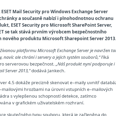
t ESET Mail Security pro Windows Exchange Server
 schránky a současně nabízí i plnohodnotnou ochranu
ukt, ESET Security pro Microsoft SharePoint Server,
ESET se tak stává prvním výrobcem bezpečnostního
ům nového produktu Microsoft Sharepoint Server 2013
žívanou platformu Microsoft Exchange Server je navržen ta
 navíc ale chrání i servery a jejich systém souborů,“
říká
pro serverovou bezpečnost.
„Náš produkt nyní podporuje i
il Server 2013,“
dodává Jankech.
rver 4.5 dokáže precizně skenovat e–maily uvnitř databá
 e–mailovými hrozbami na úrovni vstupních e–mailových
ádra s vylepšenou schopností detekce, zatímco
ována v grafickém uživatelském rozhraní.
ekce skutečného typu souboru, která je začleněna do