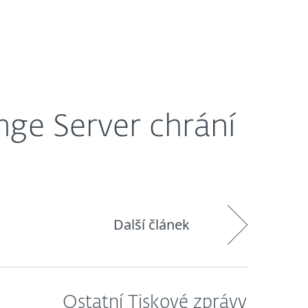
O nás
Blog
Košík
Česká republika
nge Server chrání
Další článek
Ostatní Tiskové zprávy