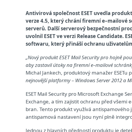
Antivirová společnost ESET uvedla produk
verze 4.5, který chrání firemní e–mailové
serverů. Další serverový bezpečnostní prod
uvolnil ESET ve verzi Release Candidate. 
softwaru, který přináší ochranu uživatel
„Nový produkt ESET Mail Security pro hojně pou
aby zastavil útoky na firemní e–mailové schránky,
Michal Jankech, produktový manažer ESETu 
nejnovější platformy – Windows Server 2012 a Ma
ESET Mail Security pro Microsoft Exchange Se
Exchange, a tím zajistit ochranu před všemi
bran. Tento produkt využívá antispamového j
antispamová nastavení jsou nyní plně integr
Jednou z hlavních předností produktu je det