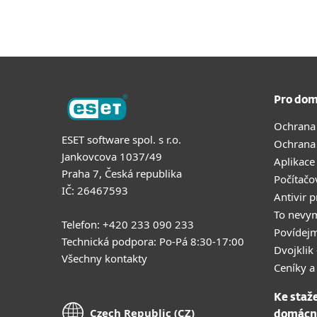
Pro dom
Ochrana
ESET software spol. s r.o.
Ochrana
Jankovcova 1037/49
Aplikace
Praha 7, Česká republika
Počítačo
IČ: 26467593
Antivir 
To nevy
Telefon: +420 233 090 233
Povídejm
Technická podpora: Po-Pá 8:30-17:00
Dvojklik 
Všechny kontakty
Ceníky a
Ke staž
Czech Republic (CZ)
domácn