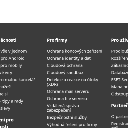
ácnosti
Pro firmy
Pro uži
 vše v jednom
Ochrana koncových zařízení
Prodlou
 pro Android
Ochrana identity a dat
Rozšířen
 pro mobily
Cloudová ochrana
Zákazni
vé viry
Cloudový sandbox
Databáze
pro malou kancelář
Detekce a reakce na útoky
ESET Se
(XDR)
mažeš!
Mapa pr
Ochrana mail serveru
e si
Odstoup
Ochrana file serveru
- tipy a rady
Vzdálená správa
Partneř
 slevy
zabezpečení
O partne
Bezpečnostní služby
ení pro
Registra
Výhodná řešení pro firmy
osti