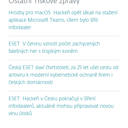
Ostatní Tiskové zprávy
Hrozby pro macOS: Hackeři opět lákali na stažení
aplikace Microsoft Teams, cílem bylo šířit
infostealer
ESET: V červnu vzrostl počet zachycených
falešných her s trojským koněm
Český ESET slaví čtvrtstoletí, za 25 let ušel cestu od
antiviru k moderní kybernetické ochraně firem i
českých domácností
ESET: Hackeři v Česku pokračují v šíření
infostealerů, aktuálně mohou připravovat novou
vlnu útoků