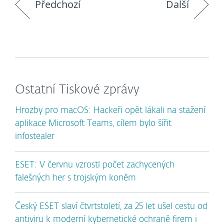
Předchozí
Další
Ostatní Tiskové zprávy
Hrozby pro macOS: Hackeři opět lákali na stažení
aplikace Microsoft Teams, cílem bylo šířit
infostealer
ESET: V červnu vzrostl počet zachycených
falešných her s trojským koněm
Český ESET slaví čtvrtstoletí, za 25 let ušel cestu od
antiviru k moderní kybernetické ochraně firem i