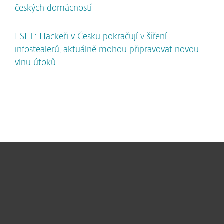
českých domácností
ESET: Hackeři v Česku pokračují v šíření
infostealerů, aktuálně mohou připravovat novou
vlnu útoků
Pro domácnosti
Pro firmy