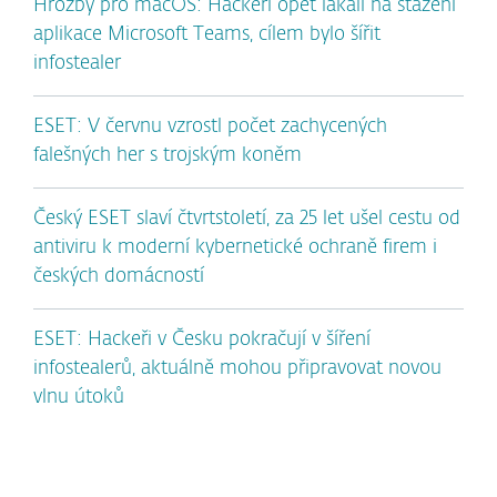
Hrozby pro macOS: Hackeři opět lákali na stažení
aplikace Microsoft Teams, cílem bylo šířit
infostealer
ESET: V červnu vzrostl počet zachycených
falešných her s trojským koněm
Český ESET slaví čtvrtstoletí, za 25 let ušel cestu od
antiviru k moderní kybernetické ochraně firem i
českých domácností
ESET: Hackeři v Česku pokračují v šíření
infostealerů, aktuálně mohou připravovat novou
vlnu útoků