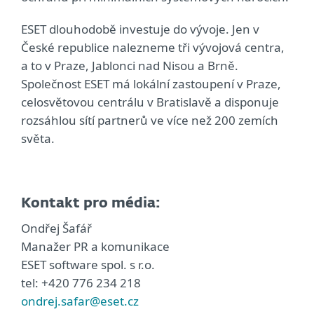
ESET dlouhodobě investuje do vývoje. Jen v
České republice nalezneme tři vývojová centra,
a to v Praze, Jablonci nad Nisou a Brně.
Společnost ESET má lokální zastoupení v Praze,
celosvětovou centrálu v Bratislavě a disponuje
rozsáhlou sítí partnerů ve více než 200 zemích
světa.
Kontakt pro média:
Ondřej Šafář
Manažer PR a komunikace
ESET software spol. s r.o.
tel: +420 776 234 218
ondrej.safar@eset.cz