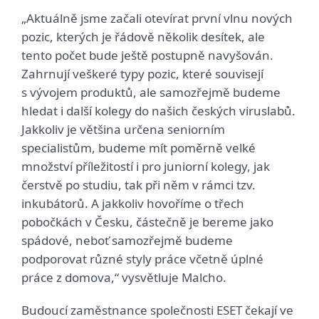
„Aktuálně jsme začali otevírat první vlnu nových
pozic, kterých je řádově několik desítek, ale
tento počet bude ještě postupně navyšován.
Zahrnují veškeré typy pozic, které souvisejí
s vývojem produktů, ale samozřejmě budeme
hledat i další kolegy do našich českých viruslabů.
Jakkoliv je většina určena seniorním
specialistům, budeme mít poměrně velké
množství příležitostí i pro juniorní kolegy, jak
čerstvě po studiu, tak při něm v rámci tzv.
inkubátorů. A jakkoliv hovoříme o třech
pobočkách v Česku, částečně je bereme jako
spádové, neboť samozřejmě budeme
podporovat různé styly práce včetně úplné
práce z domova,“ vysvětluje Malcho.
Budoucí zaměstnance společnosti ESET čekají ve