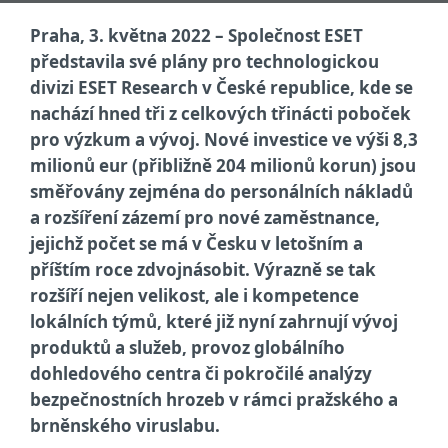
Praha, 3. května 2022 – Společnost ESET
představila své plány pro technologickou
divizi ESET Research v České republice, kde se
nachází hned tři z celkových třinácti poboček
pro výzkum a vývoj. Nové investice ve výši 8,3
milionů eur (přibližně 204 milionů korun) jsou
směřovány zejména do personálních nákladů
a rozšíření zázemí pro nové zaměstnance,
jejichž počet se má v Česku v letošním a
příštím roce zdvojnásobit. Výrazně se tak
rozšíří nejen velikost, ale i kompetence
lokálních týmů, které již nyní zahrnují vývoj
produktů a služeb, provoz globálního
dohledového centra či pokročilé analýzy
bezpečnostních hrozeb v rámci pražského a
brněnského viruslabu.