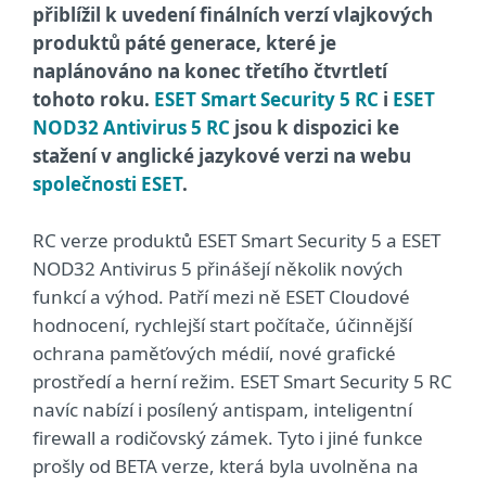
přiblížil k uvedení finálních verzí vlajkových
produktů páté generace, které je
naplánováno na konec třetího čtvrtletí
tohoto roku.
ESET Smart Security 5 RC
i
ESET
NOD32 Antivirus 5 RC
jsou k dispozici ke
stažení v anglické jazykové verzi na webu
společnosti ESET
.
RC verze produktů ESET Smart Security 5 a ESET
NOD32 Antivirus 5 přinášejí několik nových
funkcí a výhod. Patří mezi ně ESET Cloudové
hodnocení, rychlejší start počítače, účinnější
ochrana paměťových médií, nové grafické
prostředí a herní režim. ESET Smart Security 5 RC
navíc nabízí i posílený antispam, inteligentní
firewall a rodičovský zámek. Tyto i jiné funkce
prošly od BETA verze, která byla uvolněna na