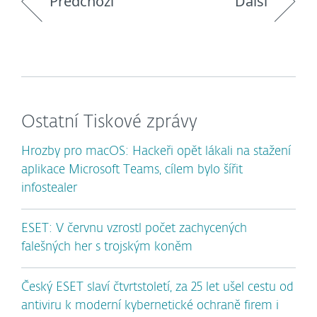
Předchozí
Další
Ostatní Tiskové zprávy
Hrozby pro macOS: Hackeři opět lákali na stažení
aplikace Microsoft Teams, cílem bylo šířit
infostealer
ESET: V červnu vzrostl počet zachycených
falešných her s trojským koněm
Český ESET slaví čtvrtstoletí, za 25 let ušel cestu od
antiviru k moderní kybernetické ochraně firem i