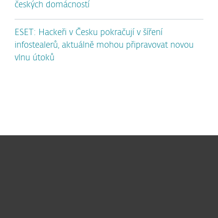
českých domácností
ESET: Hackeři v Česku pokračují v šíření
infostealerů, aktuálně mohou připravovat novou
vlnu útoků
Pro domácnosti
Pro firmy
Partneři