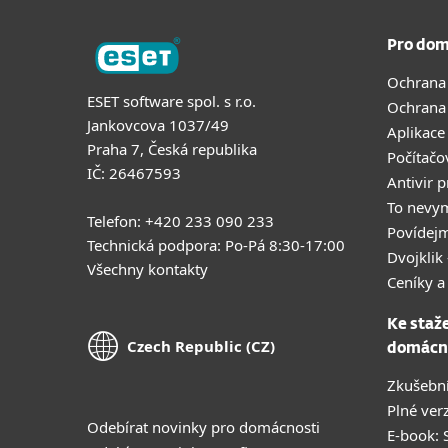
Pro dom
Ochrana
ESET software spol. s r.o.
Ochrana
Jankovcova 1037/49
Aplikace
Praha 7, Česká republika
Počítačo
IČ: 26467593
Antivir 
To nevy
Telefon: +420 233 090 233
Povídejm
Technická podpora: Po-Pá 8:30-17:00
Dvojklik 
Všechny kontakty
Ceníky a
Ke staž
Czech Republic (CZ)
domácn
Zkušební
Plné ver
Odebírat novinky pro domácnosti
E-book: S