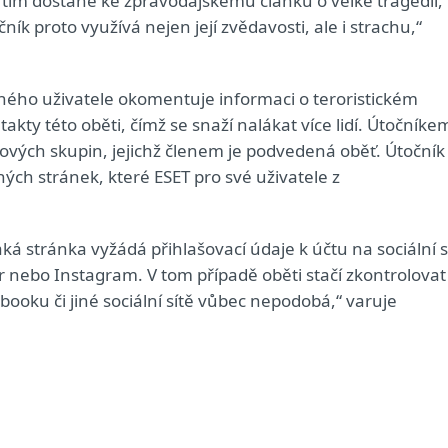
e tím dostane ke zpravodajskému článku o velké tragédii,
ík proto využívá nejen její zvědavosti, ale i strachu,“
eného uživatele okomentuje informaci o teroristickém
kty této oběti, čímž se snaží nalákat více lidí. Útočníke
ookových skupin, jejichž členem je podvedená oběť. Útočník
ných stránek, které ESET pro své uživatele z
jaká stránka vyžádá přihlašovací údaje k účtu na sociální sí
er nebo Instagram. V tom případě oběti stačí zkontrolovat
ooku či jiné sociální sítě vůbec nepodobá,“ varuje