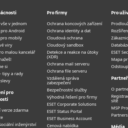
ácnosti
Pro firmy
Pro uži
 vše v jednom
Ochrana koncových zařízení
Prodlou
 pro Android
Ochrana identity a dat
Rozšířen
 pro mobily
Cloudová ochrana
Zákazni
vé viry
Cloudový sandbox
Databáze
pro malou kancelář
Detekce a reakce na útoky
ESET Se
(XDR)
mažeš!
Mapa pr
Ochrana mail serveru
e si
Odstoup
Ochrana file serveru
- tipy a rady
Vzdálená správa
Partneř
 slevy
zabezpečení
O partne
Bezpečnostní služby
ení pro
Registra
Výhodná řešení pro firmy
osti
sítě
ESET Corporate Solutions
MSP Pr
 verze zdarma
ESET Status Portal
Partners
ze
ESET Business Account
ociální inženýrství
Cenová nabídka
Média