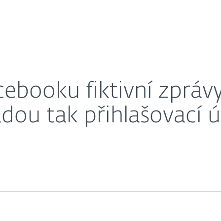
O nás
istickém útoku v Praze, kradou tak přihlašovací údaje 
éra
Kontakty
cebooku fiktivní zpráv
adou tak přihlašovací ú