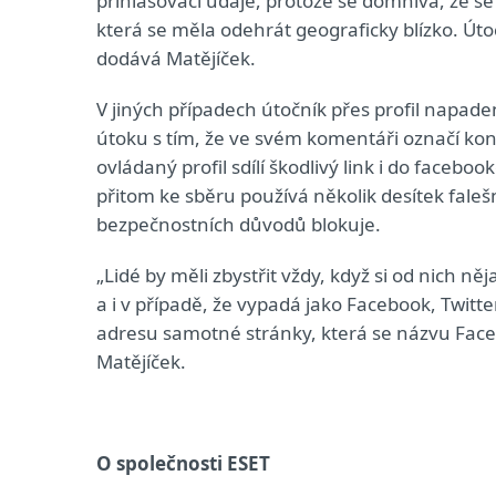
přihlašovací údaje, protože se domnívá, že s
která se měla odehrát geograficky blízko. Útočn
dodává Matějíček.
V jiných případech útočník přes profil napad
útoku s tím, že ve svém komentáři označí konta
ovládaný profil sdílí škodlivý link i do faceb
přitom ke sběru používá několik desítek faleš
bezpečnostních důvodů blokuje.
„Lidé by měli zbystřit vždy, když si od nich ně
a i v případě, že vypadá jako Facebook, Twitt
adresu samotné stránky, která se názvu Faceb
Matějíček.
O společnosti ESET