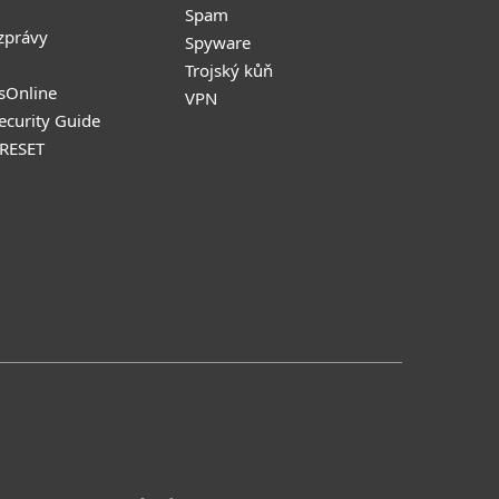
Spam
zprávy
Spyware
Trojský kůň
sOnline
VPN
Security Guide
 RESET