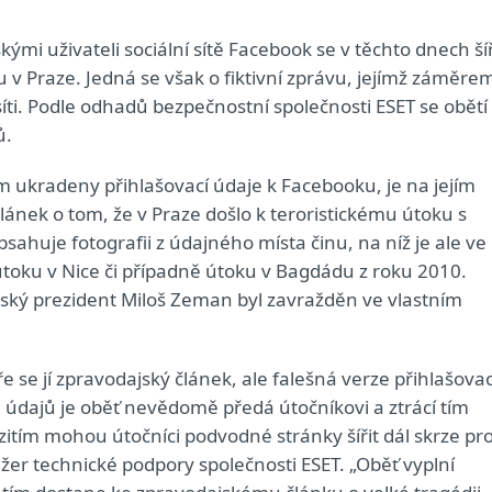
ými uživateli sociální sítě Facebook se v těchto dnech šíř
 v Praze. Jedná se však o fiktivní zprávu, jejímž záměre
 síti. Podle odhadů bezpečnostní společnosti ESET se obětí
ů.
tím ukradeny přihlašovací údaje k Facebooku, je na jejím
článek o tom, že v Praze došlo k teroristickému útoku s
ahuje fotografii z údajného místa činu, na níž je ale ve
toku v Nice či případně útoku v Bagdádu z roku 2010.
 český prezident Miloš Zeman byl zavražděn ve vlastním
ře se jí zpravodajský článek, ale falešná verze přihlašovac
 údajů je oběť nevědomě předá útočníkovi a ztrácí tím
ím mohou útočníci podvodné stránky šířit dál skrze prof
žer technické podpory společnosti ESET. „Oběť vyplní