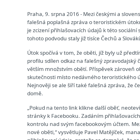
Praha, 9. srpna 2016 - Mezi českými a slovensk
falešná poplašná zpráva o teroristickém útoku
je zcizení přihlašovacích údajů k této sociální
tohoto podvodu staly již tisíce Čechů a Slovák
Útok spočívá v tom, že oběti, jíž byly už před
profilu sdílen odkaz na falešný zpravodajský 
větším množstvím obětí. Příspěvek zároveň obs
skutečnosti místo nedávného teroristického ú
Nejnověji se ale šíří také falešná zpráva, že
domě.
„Pokud na tento link klikne další oběť, neotev
stránky k Facebooku. Zadáním přihlašovacích
kontrolu nad svým facebookovým účtem. Mezit
nové oběti,“ vysvětluje Pavel Matějíček, mana