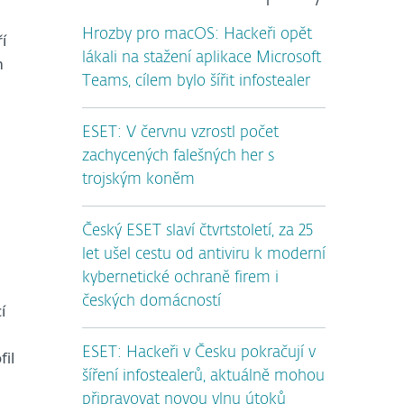
Hrozby pro macOS: Hackeři opět
í
lákali na stažení aplikace Microsoft
m
Teams, cílem bylo šířit infostealer
ESET: V červnu vzrostl počet
zachycených falešných her s
trojským koněm
Český ESET slaví čtvrtstoletí, za 25
let ušel cestu od antiviru k moderní
kybernetické ochraně firem i
českých domácností
í
ESET: Hackeři v Česku pokračují v
il
šíření infostealerů, aktuálně mohou
připravovat novou vlnu útoků