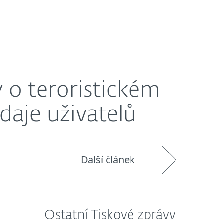
O nás
Blog
Košík
Česká republika
uživatelů
y o teroristickém
daje uživatelů
Další článek
Ostatní Tiskové zprávy