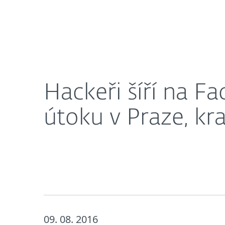
Domácnosti
Firmy
Hackeři šíří na Facebooku fiktivní zprávy o teror
O nás
Novinky
Kari
Hackeři šíří na Fa
útoku v Praze, kr
09. 08. 2016