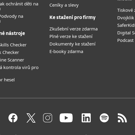
ak ochránit děti na
Ceníky a slevy
u
Tiskové 
 Podvody na
Dvojklik
Ke stažení pro firmy
u
SaferKid
Zkušební verze zdarma
Digital 
né nástroje
Plné verze ke stažení
Podcast
Dokumenty ke stažení
kills Checker
E-booky zdarma
k Checker
ine Scanner
á kontrola virů pro
r hesel