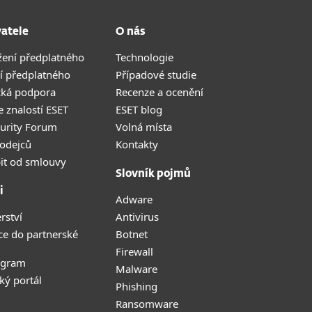
vatele
O nás
žení předplatného
Technologie
í předplatného
Případové studie
cká podpora
Recenze a ocenění
 znalostí ESET
ESET blog
curity Forum
Volná místa
odejců
Kontakty
it od smlouvy
Slovník pojmů
i
Adware
rství
Antivirus
ce do partnerské
Botnet
Firewall
ogram
Malware
ký portál
Phishing
Ransomware