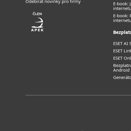
Odebírat novinky pro firmy
E-book: J
internet
E-book:
internet
Bezplat
ESET AI S
ESET Lin
ESET Onl
Bezplatn
Android
Generáto