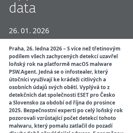
data
26. 01. 2026
Praha, 26. ledna 2026 – S více než třetinovým
podílem všech zachycených detekcí uzavřel
loňský rok na platformě macOS malware
PSW.Agent. Jedná se o infostealer, který
útočníci využívají ke krádeži citlivých a
osobních údajů svých obětí. Vyplývá to z
detekčních dat společnosti ESET pro Česko
a Slovensko za období od října do prosince
2025. Bezpečnostní experti po celý loňský rok
pozorovali vzrůstající počet detekcí tohoto
malwaru, který pomalu zatlačil do pozadí