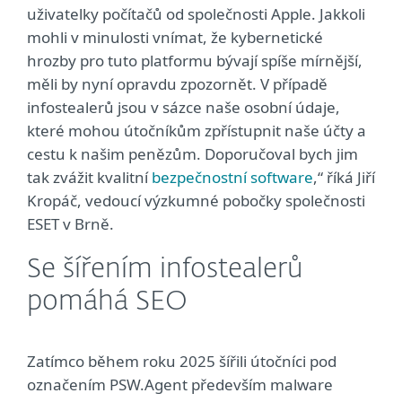
uživatelky počítačů od společnosti Apple. Jakkoli
mohli v minulosti vnímat, že kybernetické
hrozby pro tuto platformu bývají spíše mírnější,
měli by nyní opravdu zpozornět. V případě
infostealerů jsou v sázce naše osobní údaje,
které mohou útočníkům zpřístupnit naše účty a
cestu k našim penězům. Doporučoval bych jim
tak zvážit kvalitní
bezpečnostní software
,“ říká Jiří
Kropáč, vedoucí výzkumné pobočky společnosti
ESET v Brně.
Se šířením infostealerů
pomáhá SEO
Zatímco během roku 2025 šířili útočníci pod
označením PSW.Agent především malware