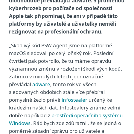
dlouhodobě převládající adware. S proměnou
kyberhrozeb pro počítače od společnosti
Apple tak připomínají, že ani v případě této
platformy by uživatelé a uživatelky neměli
rezignovat na profesionální ochranu.
„Škodlivý kód PSW.Agent jsme na platformě
macOS sledovali po celý loňský rok. Poslední
čtvrtletí pak potvrdilo, že tu máme opravdu
významnou změnu v rozložení škodlivých kódů.
Zatímco v minulých letech jednoznačně
převládal
adware
, tento rok ve všech
sledovaných obdobích stále více přebíral
pomyslné žezlo právě
infostealer
určený ke
krádežím našich dat. Infostealery známe velmi
dobře například z
prostředí operačního systému
Windows
. Rád bych zde zdůraznil, že se jedná o
poměrně zásadní zprávu pro uživatele a