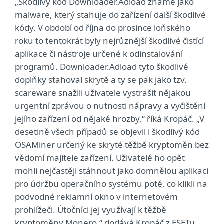
„Škodlivý kód Downloader.Adload známe jako
malware, který stahuje do zařízení další škodlivé
kódy. V období od října do prosince loňského
roku to tentokrát byly nejrůznější škodlivé čistící
aplikace či nástroje určené k odinstalování
programů. Downloader.Adload tyto škodlivé
doplňky stahoval skrytě a ty se pak jako tzv.
scareware snažili uživatele vystrašit nějakou
urgentní zprávou o nutnosti nápravy a vyčištění
jejího zařízení od nějaké hrozby,“ říká Kropáč. „V
desetině všech případů se objevil i škodlivý kód
OSAMiner určený ke skryté těžbě kryptoměn bez
vědomí majitele zařízení. Uživatelé ho opět
mohli nejčastěji stáhnout jako domnělou aplikaci
pro údržbu operačního systému poté, co klikli na
podvodné reklamní okno v internetovém
prohlížeči. Útočníci jej využívají k těžbě
kryptoměny Monero,“ dodává Kropáč z ESETu.