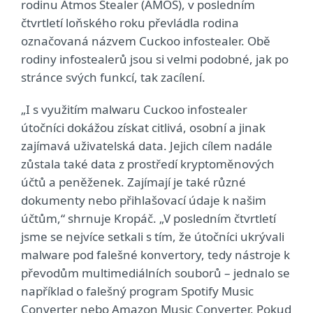
rodinu Atmos Stealer (AMOS), v posledním
čtvrtletí loňského roku převládla rodina
označovaná názvem Cuckoo infostealer. Obě
rodiny infostealerů jsou si velmi podobné, jak po
stránce svých funkcí, tak zacílení.
„I s využitím malwaru Cuckoo infostealer
útočníci dokážou získat citlivá, osobní a jinak
zajímavá uživatelská data. Jejich cílem nadále
zůstala také data z prostředí kryptoměnových
účtů a peněženek. Zajímají je také různé
dokumenty nebo přihlašovací údaje k našim
účtům,“ shrnuje Kropáč. „V posledním čtvrtletí
jsme se nejvíce setkali s tím, že útočníci ukrývali
malware pod falešné konvertory, tedy nástroje k
převodům multimediálních souborů – jednalo se
například o falešný program Spotify Music
Converter nebo Amazon Music Converter. Pokud