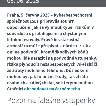
05. 06. 2025
Praha, 5. června 2025 – Kyberbezpečnostní
společnost ESET připravila souhrn
doporučení, jak se vyhnout kyber rizikům v
souvislosti s probíhajícími a chystanými
letními festivaly. Právě bezstarostná
atmosféra může přispívat k nárůstu rizik a
online podvodů. Kromě škodlivých kódů
mohou lidé narazit i na podvodné vstupenky,
rizika plynoucí z nezabezpečených Wi-Fi sítí či
ze ztráty mobilního telefonu. Důsledkem
mohou být jak finanční škody, tak ztráta
osobních a citlivých dat, se kterými mohou
útočníci
obchodovat na černém trhu
.
Pozor na falešné vstupenky