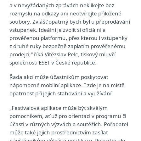
a v nevyžádaných zprávách neklikejte bez
rozmyslu na odkazy ani neotvírejte přiložené
soubory. Zvlášť opatrný bych byl u přeprodávání
vstupenek. Ideální je zvolit si oficiální a
prověřenou platformu, přes kterou i vstupenky
z druhé ruky bezpečně zaplatím prověřenému
prodejci,“ říká Vítězslav Pelc, tiskový mluvčí
společnosti ESET v České republice.
Řada akcí může účastníkům poskytovat
nápomocné mobilní aplikace. I zde je na místě
opatrnost při jejich stahování a využívání.
„Festivalová aplikace může být skvělým
pomocníkem, ať už pro orientaci v programu či
účasti v různých výzvách a soutěžích. Pořadatel
může také jejich prostřednictvím zasílat
návštěvníkům důležité notifikace. Pokud je ale