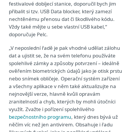
festivalové dobíjecí stanice, doporučil bych jim
přibalit si tzv. USB Data blocker, který zamezí
nechtěnému přenosu dat či škodlivého kódu.
Vždy také mějte u sebe vlastní USB kabel,“
doporučuje Pelc.
„V neposlední řadě je pak vhodné udělat zálohu
dat a ujistit se, že na svém telefonu používáte
spolehlivé zámky a způsoby potvrzení – ideálně
ověřením biometrických údajů jako je otisk prstu
nebo snímek obličeje. Operační systém zařízení
a všechny aplikace v něm také aktualizujte na
nejnovější verze, hlavně kvůli opravám
zranitelností a chyb, kterých by mohli útočníci
využít. Zvažte i pořízení spolehlivého
bezpečnostního programu
, který dnes bývá už
něčím víc než jen antivirem. Obsahuje i řadu