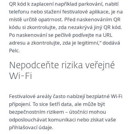
QR kód k zaplacení například parkování, nabití
telefonu nebo stažení festivalové aplikace, je na
místě určitě opatrnost. Před naskenováním QR
kódu si zkontrolujte, zda nezakrývá jiný QR kód.
Po naskenování se pečlivě podívejte na URL
adresu a zkontrolujte, zda je legitimní,“ dodává
Pelc.
Nepodceňte rizika veřejné
Wi-Fi
Festivalové areály často nabízejí bezplatné Wi-Fi
připojení. To sice šetří data, ale může být
bezpečnostním rizikem – útočníci mohou
odposlouchávat komunikaci nebo získat vaše
přihlašovací údaje.