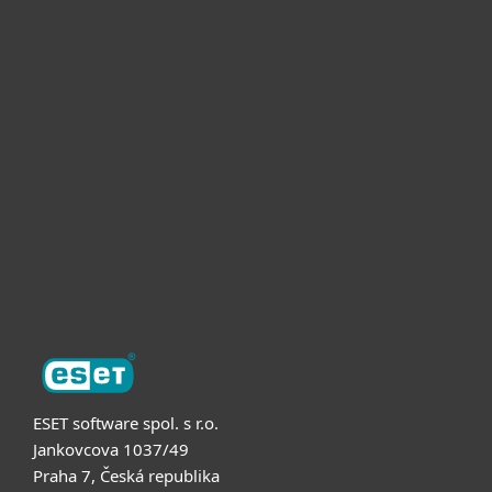
Pro domácnosti
Pro firmy
Partneři
Podpora
O nás
ESET software spol. s r.o.
Jankovcova 1037/49
Praha 7, Česká republika