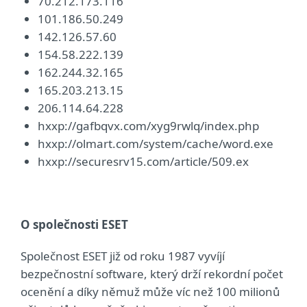
70.212.173.116
101.186.50.249
142.126.57.60
154.58.222.139
162.244.32.165
165.203.213.15
206.114.64.228
hxxp://gafbqvx.com/xyg9rwlq/index.php
hxxp://olmart.com/system/cache/word.exe
hxxp://securesrv15.com/article/509.ex
O společnosti ESET
Společnost ESET již od roku 1987 vyvíjí
bezpečnostní software, který drží rekordní počet
ocenění a díky němuž může víc než 100 milionů