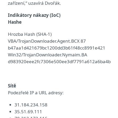
zařízení,“ uzavírá Dvořák.
Indikátory nákazy (IoC)
Hashe
Hrozba Hash (SHA-1)
VBA/TrojanDownloader.Agent.BCX 87
b47aa1d421679bc1200dd3b61f48cc8991e421
Win32/TrojanDownloader.Nymaim.BA
d983920eee2fc7306e500ee3df7791a612a6ba4b
Sítě
Podezřelé IP a URL adresy:
31.184.234.158
35.51.69.111