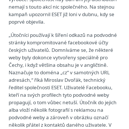
nemají s touto akcí nic společného. Na stejnou
kampaň upozornil ESET již loni v dubnu, kdy se
poprvé objevila.
„Útočníci používají k šíření odkazů na podvodné
stránky kompromitované facebookové účty
českých uživatelů. Domníváme se, že některé
weby byly dokonce vytvořeny speciálně pro
Čechy, i když většina obsahu je v angličtině.
Naznačuje to doména „cz“ v samotných URL
adresách,“ říká Miroslav Dvořák, technický
ředitel společnosti ESET. Uživatelé Facebooku,
kteří na svých profilech tyto podvodné weby
propagují, o tom vůbec netuší. Útočník do jejich
alba vloží několik fotografií s reklamou na
podvodné weby a zároveň v obrázku označí
několik přátel z kontaktů daného uživatele. V