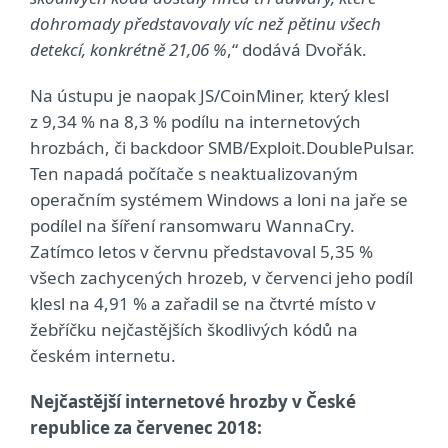
dohromady představovaly víc než pětinu všech
detekcí, konkrétně 21,06 %
,“ dodává Dvořák.
Na ústupu je naopak JS/CoinMiner, který klesl
z 9,34 % na 8,3 % podílu na internetových
hrozbách, či backdoor SMB/Exploit.DoublePulsar.
Ten napadá počítače s neaktualizovaným
operačním systémem Windows a loni na jaře se
podílel na šíření ransomwaru WannaCry.
Zatímco letos v červnu představoval 5,35 %
všech zachycených hrozeb, v červenci jeho podíl
klesl na 4,91 % a zařadil se na čtvrté místo v
žebříčku nejčastějších škodlivých kódů na
českém internetu.
Nejčastější internetové hrozby v České
republice za červenec 2018: