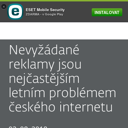
×
ESET Mobile Security
INSTALOVAT
MENU
ZDARMA - v Google Play
Nevyžádané
reklamy jsou
nejčastějším
letním problémem
českého internetu