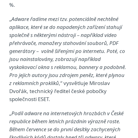
%.
„
Adware řadíme mezi tzv. potenciálně nechtěné
aplikace, které se do napadených zařízení stahují
společně s některými nástroji – například video
přehrávače, manažery stahování souborů, PDF
generátory – volně šiřenými po internetu. Poté, co
jsou nainstalovány, zobrazují například
vyskakovací okna s reklamou, bannery a podobně.
Pro jejich autory jsou zdrojem peněz, které plynou
z reklamních prokliků
,“ vysvětluje Miroslav
Dvořák, technický ředitel české pobočky
společnosti ESET.
„
Podíl adware na internetových hrozbách v České
republice během letních prázdnin výrazně roste.
Během července se do první desítky zachycených
škodlivých kódů dostaly hned tři adwary, které