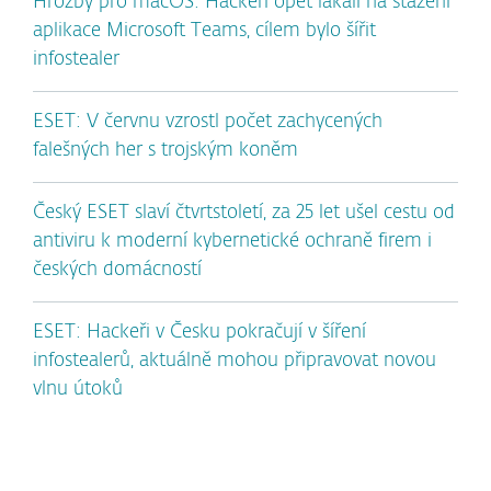
Hrozby pro macOS: Hackeři opět lákali na stažení
aplikace Microsoft Teams, cílem bylo šířit
infostealer
ESET: V červnu vzrostl počet zachycených
falešných her s trojským koněm
Český ESET slaví čtvrtstoletí, za 25 let ušel cestu od
antiviru k moderní kybernetické ochraně firem i
českých domácností
ESET: Hackeři v Česku pokračují v šíření
infostealerů, aktuálně mohou připravovat novou
vlnu útoků