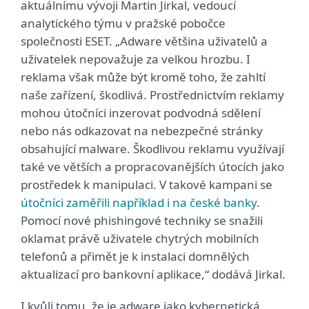
aktuálnímu vývoji Martin Jirkal, vedoucí
analytického týmu v pražské pobočce
společnosti ESET. „Adware většina uživatelů a
uživatelek nepovažuje za velkou hrozbu. I
reklama však může být kromě toho, že zahltí
naše zařízení, škodlivá. Prostřednictvím reklamy
mohou útočníci inzerovat podvodná sdělení
nebo nás odkazovat na nebezpečné stránky
obsahující malware. Škodlivou reklamu využívají
také ve větších a propracovanějších útocích jako
prostředek k manipulaci. V takové kampani se
útočníci zaměřili například i na české banky
.
Pomocí nové phishingové techniky se snažili
oklamat právě uživatele chytrých mobilních
telefonů a přimět je k instalaci domnělých
aktualizací pro bankovní aplikace,“ dodává Jirkal.
I kvůli tomu, že je adware jako kybernetická