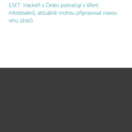
ESET: Hackeři v Česku pokračují v šíření
infostealerů, aktuálně mohou připravovat novou
vlnu útoků
Pro domácnosti
Pro firmy
Partneři