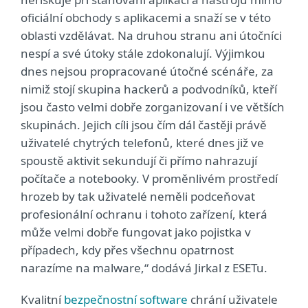
oficiální obchody s aplikacemi a snaží se v této
oblasti vzdělávat. Na druhou stranu ani útočníci
nespí a své útoky stále zdokonalují. Výjimkou
dnes nejsou propracované útočné scénáře, za
nimiž stojí skupina hackerů a podvodníků, kteří
jsou často velmi dobře zorganizovaní i ve větších
skupinách. Jejich cíli jsou čím dál častěji právě
uživatelé chytrých telefonů, které dnes již ve
spoustě aktivit sekundují či přímo nahrazují
počítače a notebooky. V proměnlivém prostředí
hrozeb by tak uživatelé neměli podceňovat
profesionální ochranu i tohoto zařízení, která
může velmi dobře fungovat jako pojistka v
případech, kdy přes všechnu opatrnost
narazíme na malware,“ dodává Jirkal z ESETu.
Kvalitní
bezpečnostní software
chrání uživatele