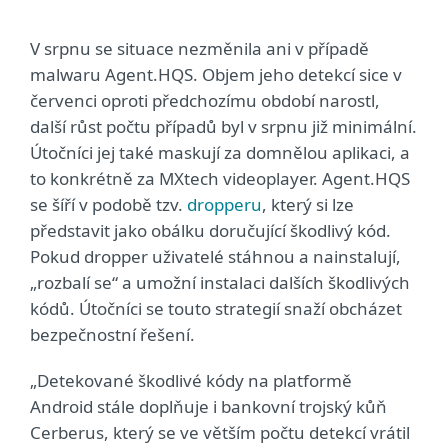
V srpnu se situace nezměnila ani v případě
malwaru Agent.HQS. Objem jeho detekcí sice v
červenci oproti předchozímu období narostl,
další růst počtu případů byl v srpnu již minimální.
Útočníci jej také maskují za domnělou aplikaci, a
to konkrétně za MXtech videoplayer. Agent.HQS
se šíří v podobě tzv.
dropperu
, který si lze
představit jako obálku doručující škodlivý kód.
Pokud dropper uživatelé stáhnou a nainstalují,
„rozbalí se“ a umožní instalaci dalších škodlivých
kódů. Útočníci se touto strategií snaží obcházet
bezpečnostní řešení.
„Detekované škodlivé kódy na platformě
Android stále doplňuje i bankovní trojský kůň
Cerberus, který se ve větším počtu detekcí vrátil