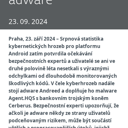
adware
23. 09. 2024
Praha, 23. září 2024 – Srpnová statistika
kybernetických hrozeb pro platformu
Android zatím potvrdila očekávání
bezpečnostních expertů a uživatelé se ani ve
druhé polovině léta nesetkali s výraznými
odchylkami od dlouhodobě monitorovaných
škodlivých kódů. V čele kyberhrozeb nadále
stojí adware Andreed a doplňuje ho malware
Agent.HQS s bankovním trojským koněm
Cerberus. Bezpečnostní experti upozorňují, že
ačkoli je adware někdy ze strany uživatelů
podceňovaným rizikem, může být součástí
větších a propracovanějších útoků, jejichž