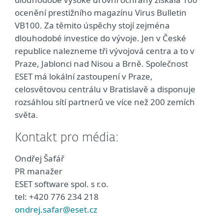
ocenění prestižního magazínu Virus Bulletin
VB100. Za těmito úspěchy stojí zejména
dlouhodobé investice do vývoje. Jen v České
republice nalezneme tři vývojová centra a to v
Praze, Jablonci nad Nisou a Brně. Společnost
ESET má lokální zastoupení v Praze,
celosvětovou centrálu v Bratislavě a disponuje
rozsáhlou sítí partnerů ve více než 200 zemích
světa.
Kontakt pro média:
Ondřej Šafář
PR manažer
ESET software spol. s r.o.
tel: +420 776 234 218
ondrej.safar@eset.cz