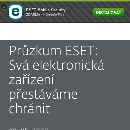
×
ESET Mobile Security
INSTALOVAT
MENU
ZDARMA - v Google Play
Průzkum ESET:
Svá elektronická
zařízení
přestáváme
chránit