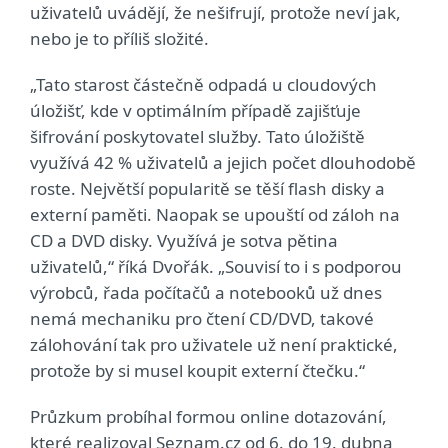
uživatelů uvádějí, že nešifrují, protože neví jak,
nebo je to příliš složité.
„Tato starost částečně odpadá u cloudových
úložišť, kde v optimálním případě zajišťuje
šifrování poskytovatel služby. Tato úložiště
využívá 42 % uživatelů a jejich počet dlouhodobě
roste. Největší popularitě se těší flash disky a
externí paměti. Naopak se upouští od záloh na
CD a DVD disky. Využívá je sotva pětina
uživatelů,“ říká Dvořák. „Souvisí to i s podporou
výrobců, řada počítačů a notebooků už dnes
nemá mechaniku pro čtení CD/DVD, takové
zálohování tak pro uživatele už není praktické,
protože by si musel koupit externí čtečku.“
Průzkum probíhal formou online dotazování,
které realizoval Seznam.cz od 6. do 19. dubna