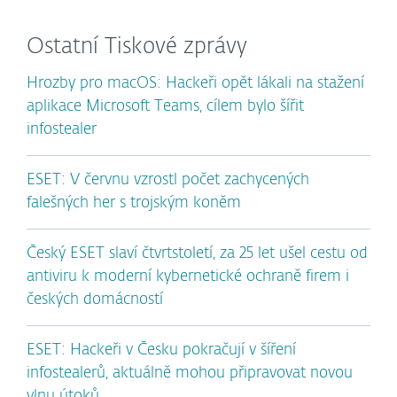
Ostatní Tiskové zprávy
Hrozby pro macOS: Hackeři opět lákali na stažení
aplikace Microsoft Teams, cílem bylo šířit
infostealer
ESET: V červnu vzrostl počet zachycených
falešných her s trojským koněm
Český ESET slaví čtvrtstoletí, za 25 let ušel cestu od
antiviru k moderní kybernetické ochraně firem i
českých domácností
ESET: Hackeři v Česku pokračují v šíření
infostealerů, aktuálně mohou připravovat novou
vlnu útoků