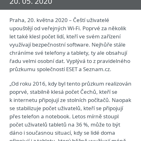
20. 05. 2020
Praha, 20. května 2020 – Čeští uživatelé
upouštějí od veřejných Wi-Fi. Poprvé za několik
let také klesl počet lidí, kteří ve svém zařízení
využívají bezpečnostní software. Nejhůře stále
chráníme své telefony a tablety, ty ale obsahují
řadu velmi osobní dat. Vyplývá to z pravidelného
průzkumu společností ESET a Seznam.cz.
„Od roku 2016, kdy byl tento průzkum realizován
poprvé, stabilně klesá počet Čechů, kteří se
k internetu připojují ze stolních počítačů. Naopak
se stabilizuje počet uživatelů, kteří se připojují
přes telefon a notebook. Letos mírně stoupl
počet uživatelů tabletů na 36 %, může to být
dáno i současnou situací, kdy se lidé doma
připojují i z tabletu, který běžně využívají méně.