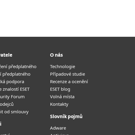
vatele
O nás
žení předplatného
Technologie
í předplatného
Případové studie
cká podpora
Recenze a ocenění
 znalostí ESET
ESET blog
curity Forum
Volná místa
odejců
Kontakty
it od smlouvy
Slovník pojmů
i
Adware