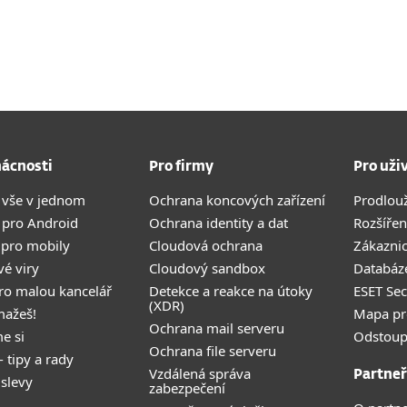
ácnosti
Pro firmy
Pro uži
 vše v jednom
Ochrana koncových zařízení
Prodlou
 pro Android
Ochrana identity a dat
Rozšířen
 pro mobily
Cloudová ochrana
Zákazni
vé viry
Cloudový sandbox
Databáze
pro malou kancelář
Detekce a reakce na útoky
ESET Se
(XDR)
mažeš!
Mapa pr
Ochrana mail serveru
e si
Odstoup
Ochrana file serveru
- tipy a rady
Vzdálená správa
Partneř
 slevy
zabezpečení