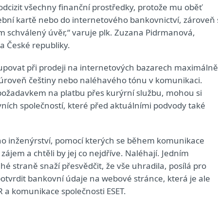
dcizit všechny finanční prostředky, protože mu oběť
tební kartě nebo do internetového bankovnictví, zároveň 
 schválený úvěr,“ varuje plk. Zuzana Pidrmanová,
a České republiky.
tupovat při prodeji na internetových bazarech maximálně
je úroveň češtiny nebo naléhavého tónu v komunikaci.
s požadavkem na platbu přes kurýrní službu, mohou si
vních společností, které před aktuálními podvody také
lního inženýrství, pomocí kterých se během komunikace
zájem a chtěli by jej co nejdříve. Naléhají. Jedním
hé straně snaží přesvědčit, že vše uhradila, posílá pro
otvrdit bankovní údaje na webové stránce, která je ale
R a komunikace společnosti ESET.