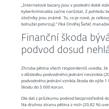
„Internetové bazary jsou v poslední době stál
kyberkriminalita začne narůstat. Z pohledu b
útočníky jsou známé. To, co je nové, je celkov
bohužel potvrzují,“ říká Ondřej Šafář, manaž
Finanční škoda bývá
podvod dosud nehlá
Zhruba pětina všech respondentů uvedla, že 
v důsledku podvodného jednání nevznikla (20,
podvodného jednání vznikla škoda do výše 1 
škodu do 5 000 korun.
Dle dat z průzkumu podvod bezprostředně do 
Na druhou stranu pětina z nich (20,82 %) uved