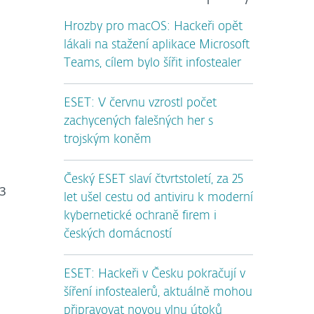
Hrozby pro macOS: Hackeři opět
lákali na stažení aplikace Microsoft
Teams, cílem bylo šířit infostealer
ESET: V červnu vzrostl počet
zachycených falešných her s
trojským koněm
Český ESET slaví čtvrtstoletí, za 25
73
let ušel cestu od antiviru k moderní
kybernetické ochraně firem i
českých domácností
ESET: Hackeři v Česku pokračují v
šíření infostealerů, aktuálně mohou
připravovat novou vlnu útoků