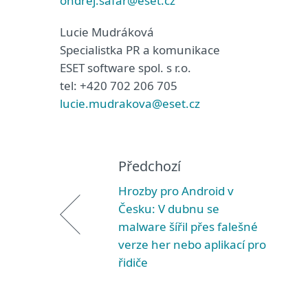
ondrej.safar@eset.cz
Lucie Mudráková
Specialistka PR a komunikace
ESET software spol. s r.o.
tel: +420 702 206 705
lucie.mudrakova@eset.cz
Předchozí
Hrozby pro Android v
Česku: V dubnu se
malware šířil přes falešné
verze her nebo aplikací pro
řidiče