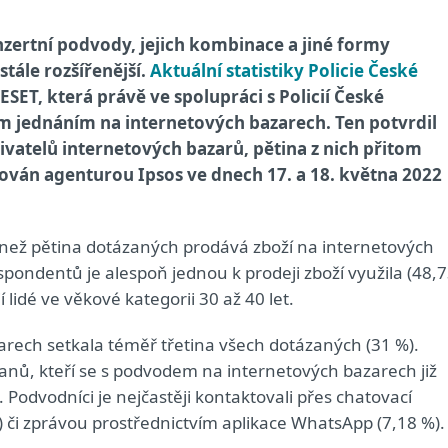
inzertní podvody, jejich kombinace a jiné formy
tále rozšířenější.
Aktuální statistiky Policie České
SET, která právě ve spolupráci s Policií České
m jednáním na internetových bazarech. Ten potvrdil
ivatelů internetových bazarů, pětina z nich přitom
zován agenturou Ipsos ve dnech 17. a 18. května 2022
ce než pětina dotázaných prodává zboží na internetových
pondentů je alespoň jednou k prodeji zboží využila (48,
 lidé ve věkové kategorii 30 až 40 let.
ech setkala téměř třetina všech dotázaných (31 %).
anů, kteří se s podvodem na internetových bazarech již
. Podvodníci je nejčastěji kontaktovali přes chatovací
) či zprávou prostřednictvím aplikace WhatsApp (7,18 %).