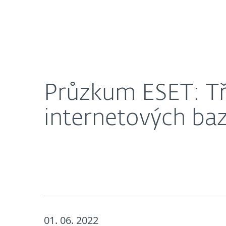
Domácnosti
Firmy
Průzkum ESET: Třetina lidí se stala cílem podvod
O nás
Novinky
Kari
Průzkum ESET: Tře
internetových ba
01. 06. 2022