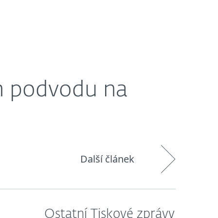
O nás
Blog
Košík
Česká republika
em podvodu na
Další článek
Ostatní Tiskové zprávy