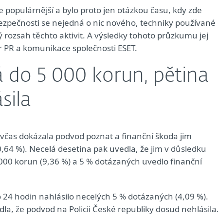
e populárnější a bylo proto jen otázkou času, kdy zde
ezpečnosti se nejedná o nic nového, techniky používané
ý rozsah těchto aktivit. A výsledky tohoto průzkumu jej
er PR a komunikace společnosti ESET.
 do 5 000 korun, pětina
sila
včas dokázala podvod poznat a finanční škoda jim
64 %). Necelá desetina pak uvedla, že jim v důsledku
000 korun (9,36 %) a 5 % dotázaných uvedlo finanční
24 hodin nahlásilo necelých 5 % dotázaných (4,09 %).
la, že podvod na Policii České republiky dosud nehlásila