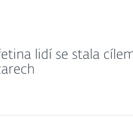
O nás
u na internetových bazarech
éra
Kontakty
tina lidí se stala cíl
zarech