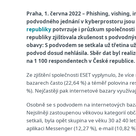
Praha, 1. června 2022 – Phishing, vishing, 
podvodného jednání v kyberprostoru jsou s
republiky
potvrzuje i průzkum společnosti E
republiky zjišťovala zkušenost s podvodný
obavy: S podvodem se setkala už třetina už
podvod dosud nehlásila. Sběr dat byl reali
na 1 100 respondentech v České republice.
Ze zjištění společnosti ESET vyplynulo, že ví
bazarech často (22,64 %) a téměř polovina res
%). Nejčastěji pak internetové bazary využívají
Osobně se s podvodem na internetových bazar
Nejsilněji zastoupenou věkovou kategorií obč
setkali, byla opět skupina ve věku 30 až 40 let
aplikaci Messenger (12,27 %), e-mail (10,82 %