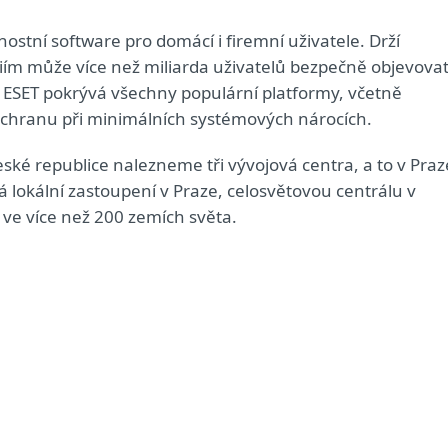
nostní software pro domácí i firemní uživatele. Drží
giím může více než miliarda uživatelů bezpečně objevova
ů ESET pokrývá všechny populární platformy, včetně
 ochranu při minimálních systémových nárocích.
ské republice nalezneme tři vývojová centra, a to v Praz
 lokální zastoupení v Praze, celosvětovou centrálu v
ů ve více než 200 zemích světa.