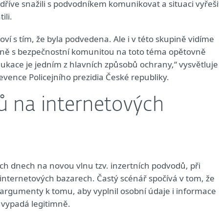
dříve snažili s podvodníkem komunikovat a situaci vyřeši
ili.
loví s tím, že byla podvedena. Ale i v této skupině vidíme
ně s bezpečnostní komunitou na toto téma opětovně
ukace je jedním z hlavních způsobů ochrany,“ vysvětluje
vence Policejního prezidia České republiky.
ů na internetových
ích dnech na novou vlnu tzv. inzertních podvodů, při
internetových bazarech. Častý scénář spočívá v tom, že
argumenty k tomu, aby vyplnil osobní údaje i informace
 vypadá legitimně.