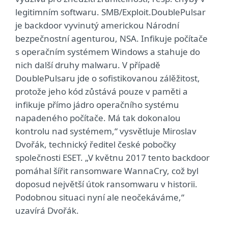
legitimním softwaru. SMB/Exploit.DoublePulsar
je backdoor vyvinutý americkou Národní
bezpečnostní agenturou, NSA. Infikuje počítače
s operačním systémem Windows a stahuje do
nich další druhy malwaru. V případě
DoublePulsaru jde o sofistikovanou zálěžitost,
protože jeho kód zůstává pouze v paměti a
infikuje přímo jádro operačního systému
napadeného počítače. Má tak dokonalou
kontrolu nad systémem,“ vysvětluje Miroslav
Dvořák, technický ředitel české pobočky
společnosti ESET. „V květnu 2017 tento backdoor
pomáhal šířit ransomware WannaCry, což byl
doposud největší útok ransomwaru v historii.
Podobnou situaci nyní ale neočekáváme,“
uzavírá Dvořák.