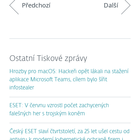
Předchozí
Další
Ostatní Tiskové zprávy
Hrozby pro macOS: Hackeři opět lákali na stažení
aplikace Microsoft Teams, cílem bylo šířit
infostealer
ESET: V červnu vzrostl počet zachycených
falešných her s trojským koněm
Český ESET slaví čtvrtstoletí, za 25 let ušel cestu od
antiviru k moderní kybernetické ochraně firem i