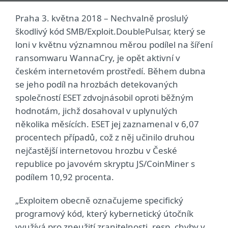
Praha 3. května 2018 – Nechvalně proslulý
škodlivý kód SMB/Exploit.DoublePulsar, který se
loni v květnu významnou měrou podílel na šíření
ransomwaru WannaCry, je opět aktivní v
českém internetovém prostředí. Během dubna
se jeho podíl na hrozbách detekovaných
společností ESET zdvojnásobil oproti běžným
hodnotám, jichž dosahoval v uplynulých
několika měsících. ESET jej zaznamenal v 6,07
procentech případů, což z něj učinilo druhou
nejčastější internetovou hrozbu v České
republice po javovém skryptu JS/CoinMiner s
podílem 10,92 procenta.
„Exploitem obecně označujeme specifický
programový kód, který kybernetický útočník
využívá pro zneužití zranitelnosti, resp. chyby v