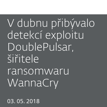
MENU
V dubnu přibývalo
detekcí exploitu
DoublePulsar,
šiřitele
ransomwaru
WannaCry
03. 05. 2018