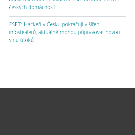
českých domácností
ESET: Hackeři v Česku pokračují v šíření
infostealerů, aktuálně mohou připravovat novou
vlnu útoků
Pro domácnosti
Pro firmy