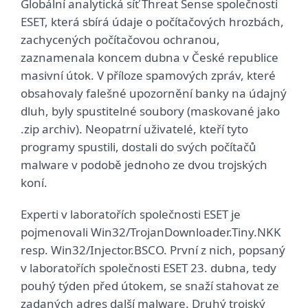
Globální analytická síť Threat Sense společnosti
ESET, která sbírá údaje o počítačových hrozbách,
zachycených počítačovou ochranou,
zaznamenala koncem dubna v České republice
masivní útok. V příloze spamových zpráv, které
obsahovaly falešné upozornění banky na údajný
dluh, byly spustitelné soubory (maskované jako
.zip archiv). Neopatrní uživatelé, kteří tyto
programy spustili, dostali do svých počítačů
malware v podobě jednoho ze dvou trojských
koní.
Experti v laboratořích společnosti ESET je
pojmenovali Win32/TrojanDownloader.Tiny.NKK
resp. Win32/Injector.BSCO. První z nich, popsaný
v laboratořích společnosti ESET 23. dubna, tedy
pouhý týden před útokem, se snaží stahovat ze
zadaných adres další malware. Druhý trojský