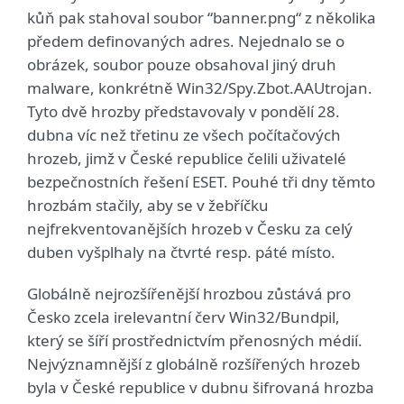
kůň pak stahoval soubor “banner.png“ z několika
předem definovaných adres. Nejednalo se o
obrázek, soubor pouze obsahoval jiný druh
malware, konkrétně Win32/Spy.Zbot.AAUtrojan.
Tyto dvě hrozby představovaly v pondělí 28.
dubna víc než třetinu ze všech počítačových
hrozeb, jimž v České republice čelili uživatelé
bezpečnostních řešení ESET. Pouhé tři dny těmto
hrozbám stačily, aby se v žebříčku
nejfrekventovanějších hrozeb v Česku za celý
duben vyšplhaly na čtvrté resp. páté místo.
Globálně nejrozšířenější hrozbou zůstává pro
Česko zcela irelevantní červ Win32/Bundpil,
který se šíří prostřednictvím přenosných médií.
Nejvýznamnější z globálně rozšířených hrozeb
byla v České republice v dubnu šifrovaná hrozba