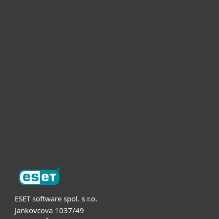
Pro domácnosti
Pro firmy
Partneři
Podpora
O nás
ESET software spol. s r.o.
Jankovcova 1037/49