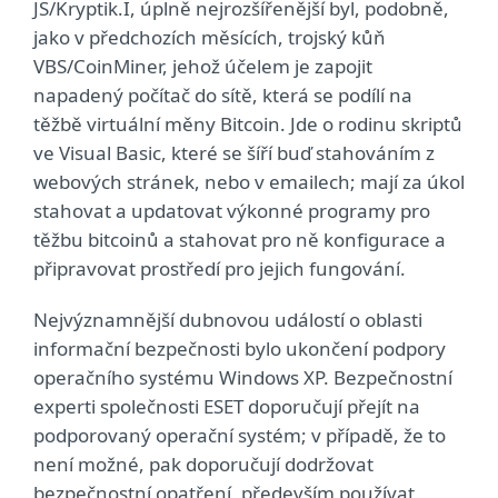
JS/Kryptik.I, úplně nejrozšířenější byl, podobně,
jako v předchozích měsících, trojský kůň
VBS/CoinMiner, jehož účelem je zapojit
napadený počítač do sítě, která se podílí na
těžbě virtuální měny Bitcoin. Jde o rodinu skriptů
ve Visual Basic, které se šíří buď stahováním z
webových stránek, nebo v emailech; mají za úkol
stahovat a updatovat výkonné programy pro
těžbu bitcoinů a stahovat pro ně konfigurace a
připravovat prostředí pro jejich fungování.
Nejvýznamnější dubnovou událostí o oblasti
informační bezpečnosti bylo ukončení podpory
operačního systému Windows XP. Bezpečnostní
experti společnosti ESET doporučují přejít na
podporovaný operační systém; v případě, že to
není možné, pak doporučují dodržovat
bezpečnostní opatření, především používat