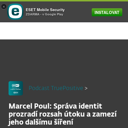
×
ESET Mobile Security
INSTALOVAT
MENU
ZDARMA - v Google Play
Podcast TruePositive
>
Marcel Poul: Správa identit
prozradí rozsah útoku a zamezí
jeho dalšímu šíření