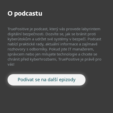
O podcastu
TruePositive je podcast, který vás provede labyrintem
digitální bezpečnosti. Dozvíte se, jak se bránit proti
kyberútokům a udržet své systémy v bezpečí. Podcast
nabízí praktické rady, aktuální informace a zajímavé
rozhovory s odborníky. Pokud jste IT manažerem,
správcem nebo jen milujete technologie a chcete se
chránit před kyberhrozbami, TruePositive je právě pro
vás!
Podívat se na další epizody