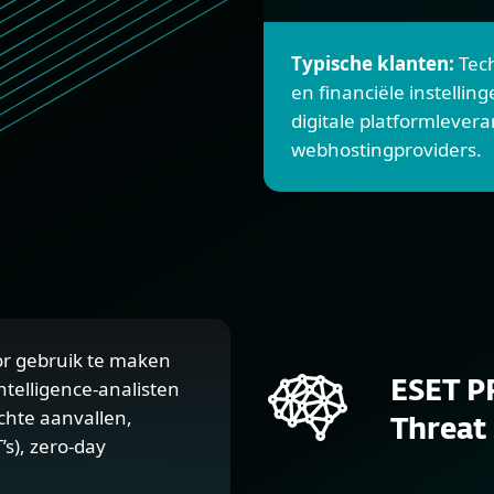
Typische klanten:
Tec
en financiële instellin
digitale platformlever
webhostingproviders.
or gebruik te maken
ntelligence-analisten
ESET P
chte aanvallen,
Threat 
s), zero-day