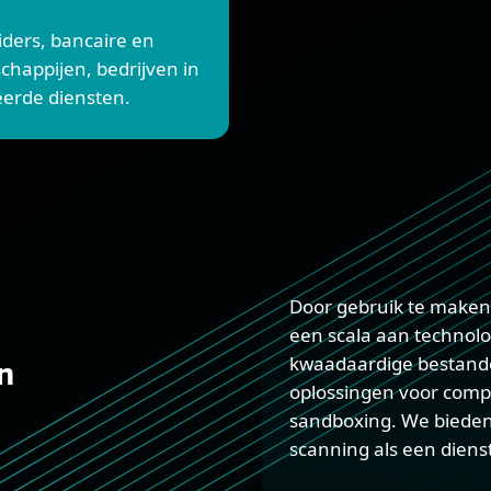
ders, bancaire en
chappijen, bedrijven in
eerde diensten.
Door gebruik te maken
een scala aan technolo
kwaadaardige bestande
n
oplossingen voor comp
sandboxing. We bieden
scanning als een diens