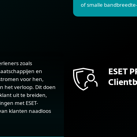
of smalle bandbreedte-
rleners zoals
maatschappijen en
ESET P
stromen voor hen,
Client
n het verloop. Dit doen
lant uit te breiden,
ingen met ESET-
van klanten naadloos