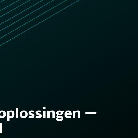
oplossingen —
d