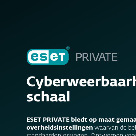
Particulieren
Zakelijk
BELUX (NL)
Voor bedrijven
Corporate Solutions
Plateform
Oplossingen
Cyberweerbaarh
schaal
ESET PRIVATE biedt op maat gemaak
overheidsinstellingen
waarvan de be
standaardoplossingen. Ontworpen voo