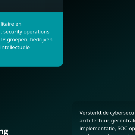
litaire en
n, security operations
 ATP-groepen, bedrijven
intellectuele
Versterkt de cybersec
architectuur, gecentra
implementatie, SOC-ope
ing