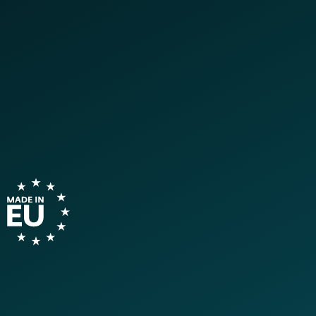
Over
Blog
BeLux
Bedrijfsverkopen
Klantzone