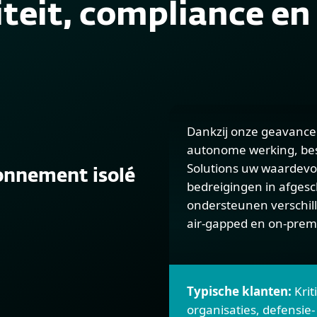
teit, compliance e
Dankzij onze geavance
autonome werking, be
Solutions uw waardevo
onnement isolé
bedreigingen in afgesc
ondersteunen verschill
air-gapped en on-prem
Typische klanten:
Krit
organisaties, defensie