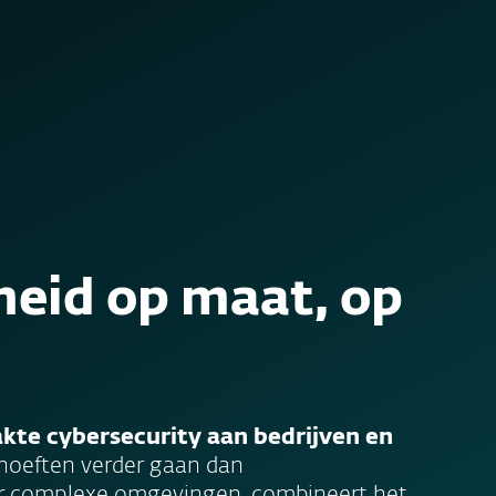
Partners
Diensten
Waarom ESET kiezen
eid op maat, op
te cybersecurity aan bedrijven en
hoeften verder gaan dan
r complexe omgevingen, combineert het