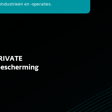
industrieën en -operaties.
RIVATE
bescherming