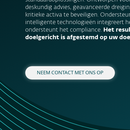
deskundig advies, geavanceerde dreig
kritieke activa te beveiligen. Onderst
intelligente technologieën integreert h
ondersteunt het compliance.
Het resu
doelgericht is afgestemd op uw doel
NEEM CONTACT MET ONS OP