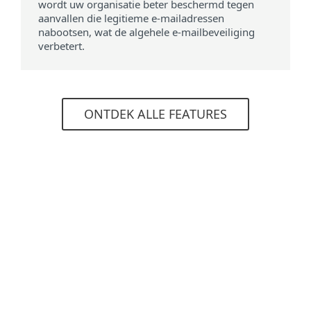
wordt uw organisatie beter beschermd tegen
aanvallen die legitieme e-mailadressen
nabootsen, wat de algehele e-mailbeveiliging
verbetert.
ONTDEK ALLE FEATURES
Systeemvereisten
Ondersteunde browsers
Mozilla Firefox
Microsoft Edge
Google Chrome