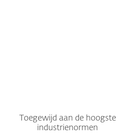
Ondersteunde Google Workspace-
abonnementsplannen
Beheerderstoegang tot een Google
Workspace-account
Een account in ESET PROTECT Hub
Toegewijd aan de hoogste
industrienormen