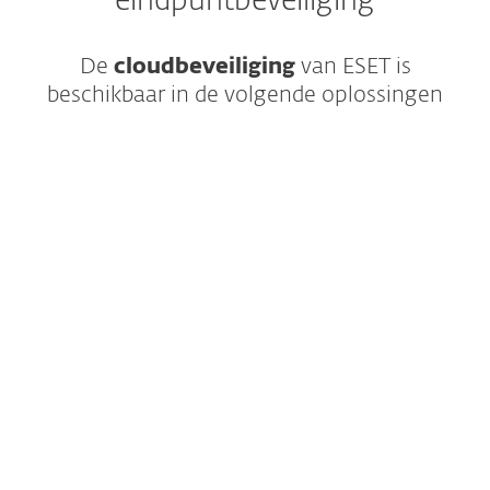
eindpuntbeveiliging
De
cloudbeveiliging
van ESET is
beschikbaar in de volgende oplossingen
Volledige meerlagige bescherming voor
eindpunten, toepassingen en cloud-
berichten die meestal de toegangspunten
van aanvallen vormen.