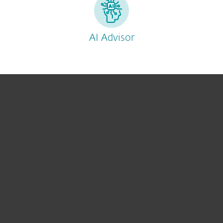
AI Advisor
Voor Thuis
Voor Zakelijk
Partnership
Support
Over ESET