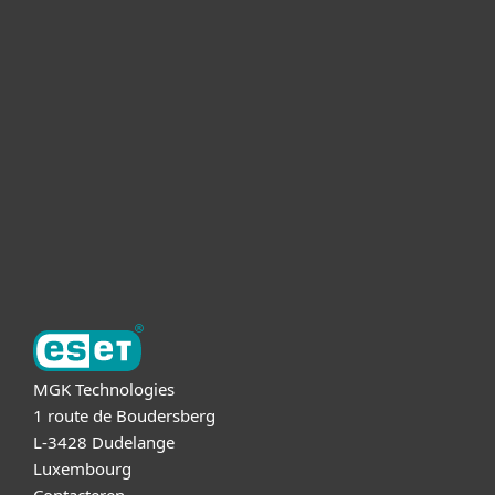
Voor Thuis
Voor Zakelijk
Partnership
Support
Over ESET
MGK Technologies
1 route de Boudersberg
L-3428 Dudelange
Luxembourg
Contacteren