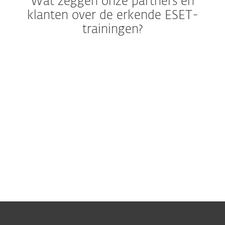
Wat zeggen onze partners en
klanten over de erkende ESET-
trainingen?
"Zeer goed voorbeeld van hoe een
presentatie zou moeten verlopen. Goed
voorbereide belangrijke taak en
uitvoering. Ik doe al lange tijd hetzelfde
werk voor ESET-klanten in Servië, maar ik
heb veel geleerd van deze online training."
Deelnemer aan de ESET Enterprise Inspector
Deployment Training