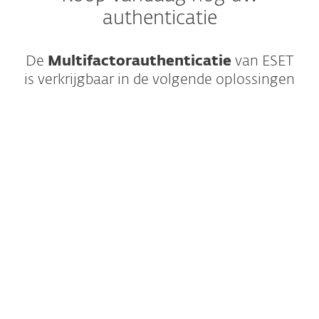
authenticatie
De
Multifactorauthenticatie
van ESET
is verkrijgbaar in de volgende oplossingen
De preventie, detectie en respons
alles-in-één combineren een XDR
voor ondernemingen met
volledige meerlagige
bescherming.