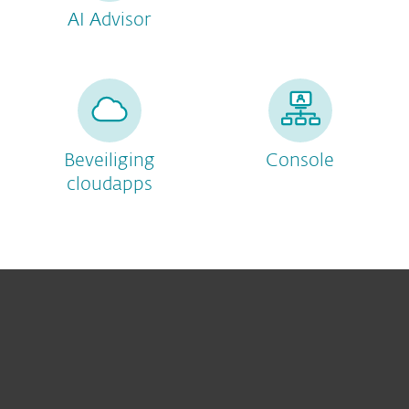
AI Advisor
Beveiliging
Console
cloudapps
Voor Thuis
Voor Zakelijk