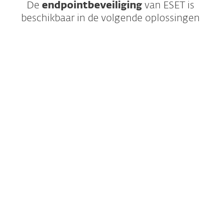
De
endpointbeveiliging
van ESET is
beschikbaar in de volgende oplossingen
De beste bescherming van eindpunten
tegen ransomware en "zero-day"-
bedreigingen, ondersteund door
krachtige gegevensbeveiliging.
YEAR