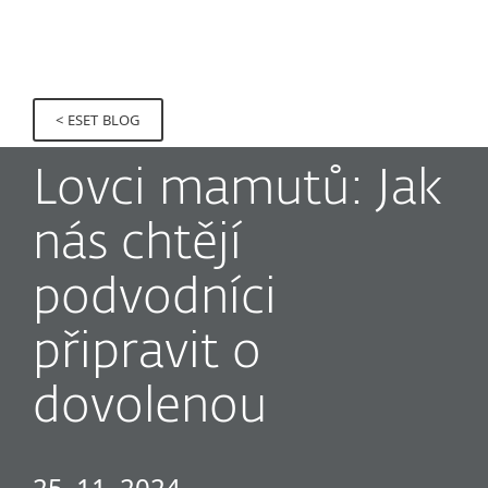
MENU
< ESET BLOG
Lovci mamutů: Jak
nás chtějí
podvodníci
připravit o
dovolenou
25. 11. 2024