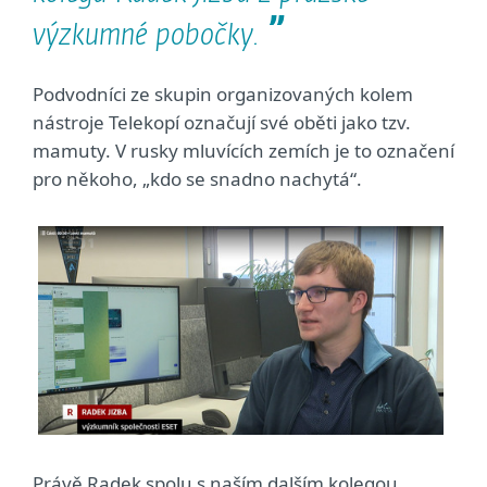
výzkumné pobočky.
Podvodníci ze skupin organizovaných kolem
nástroje Telekopí označují své oběti jako tzv.
mamuty. V rusky mluvících zemích je to označení
pro někoho, „kdo se snadno nachytá“.
Právě Radek spolu s naším dalším kolegou,