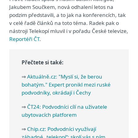
Jakubem Součkem, nová odhalení letos na
podzim představili, a to jak na konferencích, tak
v celé řadě článků na toto téma. Radek pak o
nástroji Telekopí mluvil i v pořadu České televize,
Reportéři ČT
.
Přečtete si také:
⇒
Aktuálně.cz: "Myslí si, že berou
bohatým." Expert pronikl mezi ruské
podvodníky, okrádají i Čechy
⇒
ČT24: Podvodníci cílí na uživatele
ubytovacích platforem
⇒
Chip.cz: Podvodníci využívají
záhadné „telekopí“: skolí vás s ním