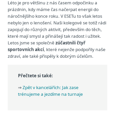
Léto je pro většinu z nás časem odpočinku a
prázdnin, kdy máme čas načerpat energii do
náročnějšího konce roku. V ESETu to však letos
nebylo jen o lenošení. Naši kolegové se totiž rádi
zapojují do různých aktivit, především do těch,
které mají smysl a přinášejí tak radost i užitek.
Letos jsme se společně
zúčastnili čtyř
sportovních akcí
, které nejenže podpořily naše
zdraví, ale také přispěly k dobrým účelům.
Přečtete si také:
⇒
Zpět v kancelářích: Jak zase
trénujeme a jezdíme na turnaje