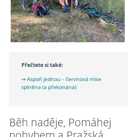
Přečtete si také:
⇒
Aspoň jednou – červnová mise
splněna (a překonána)
Běh naděje, Pomáhej
pohybem a Pražská