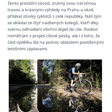
Tento prestižní závod, známý svou náročnou
trasou a krásnými výhledy na Prahu a okolí,
přilákal stovky cyklistů z celé republiky. Náš tým
se skládal ze čtyř nadšených kolegů, kteří díky
svému odhodlání všichni dojeli do cíle. Radost
neměli jen z projetí cílové pásky, ale i z toho, že
část výdělku šla na pomoc oblastem postiženými
letošními záplavami.