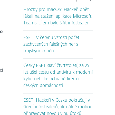
Hrozby pro macOS: Hackeři opět
lákali na stažení aplikace Microsoft
Teams, cílem bylo šířit infostealer
lo
ESET: V červnu vzrostl počet
zachycených falešných her s
trojským koněm
Český ESET slaví čtvrtstoletí, za 25
ci
let ušel cestu od antiviru k moderní
kybernetické ochraně firem i
českých domácností
ESET: Hackeři v Česku pokračují v
šíření infostealerů, aktuálně mohou
připravovat novou vlnu útoků