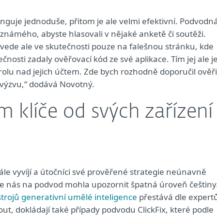
guje jednoduše, přitom je ale velmi efektivní. Podvodn
 známého, abyste hlasovali v nějaké anketě či soutěži.
ede ale ve skutečnosti pouze na falešnou stránku, kde
ečnosti zadaly ověřovací kód ze své aplikace. Tím jej ale j
trolu nad jejich účtem. Zde bych rozhodně doporučil ověři
u výzvu,“ dodává Novotný.
 klíče od svých zařízení
e vyvíjí a útočníci své prověřené strategie neúnavně
o, že nás na podvod mohla upozornit špatná úroveň češtiny
trojů generativní umělé inteligence
přestává dle expert
ut, dokládají také případy podvodu ClickFix, které podle