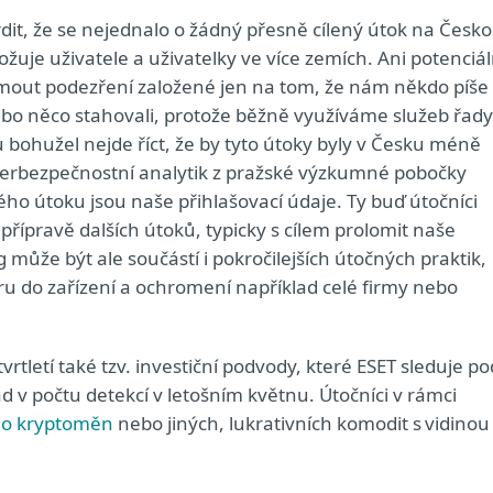
dit, že se nejednalo o žádný přesně cílený útok na Česk
žuje uživatele a uživatelky ve více zemích. Ani potenciál
jmout podezření založené jen na tom, že nám někdo píše
ebo něco stahovali, protože běžně využíváme služeb řady
 bohužel nejde říct, že by tyto útoky byly v Česku méně
berbezpečnostní analytik z pražské výzkumné pobočky
vého útoku jsou naše přihlašovací údaje. Ty buď útočníci
přípravě dalších útoků, typicky s cílem prolomit naše
 může být ale součástí i pokročilejších útočných praktik,
u do zařízení a ochromení například celé firmy nebo
tletí také tzv. investiční podvody, které ESET sleduje po
 v počtu detekcí v letošním květnu. Útočníci v rámci
 do kryptoměn
nebo jiných, lukrativních komodit s vidinou