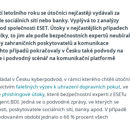
 letošního roku se útočníci nejčastěji vydávali za
 sociálních sítí nebo banky. Vyplývá to z analýzy
d společnosti ESET. Útoky v nejčastějších případech
elky, to jim ale podle bezpečnostních expertů neubíra
žby zahraničních poskytovatelů a komunikace
ěchto případů pokračovaly v Česku také podvody na
be i podvodný scénář na komunikační platformě
vládal v Česku kyberpodvod, v rámci kterého chtěli útoční
nictvím
falešných výzev k uhrazení dopravních pokut
, ve
é
phishingové útoky
, které bezpečnostní experti z ESETu
nt.BDI. Jedná se o podvodné zprávy, ve kterých se
ti, poskytovatele sociálních sítí, banky apod. V případě
ledovaném období jednalo o 66 % procent všech