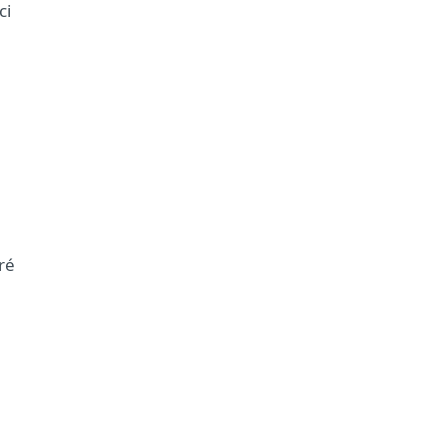
ci
ré