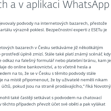
h a v aplikaci WhatsApp
bjevovaly podvody na internetových bazarech, přestože
rtálu výrazně poklesl. Bezpečnostní experti z ESETu je
etových bazarech v Česku setkáváme již několikátým
rostředí úplně zmizí. Stále také platí známý scénář, kdy
le odkaz na falešný formulář nebo platební bránu, kam je
aje do online bankovnictví, a to včetně hesla a
edem na to, že se v Česku s těmito podvody stále
je na místě připomenout, že by uživatelé neměli nikam
 účtů, pokud jsou na straně prodávajícího,“ říká Novotný
mohli také častěji setkávat s podvodem na chatovací
těchto případech převzít účet své oběti a pak vylákat