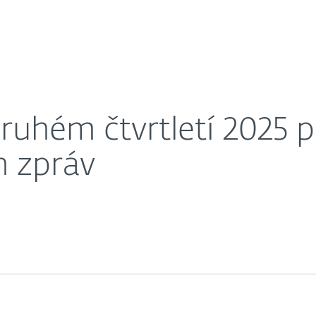
O nás
s masivní vlnou podvodných zpráv
éra
Kontakty
ruhém čtvrtletí 2025 p
 zpráv