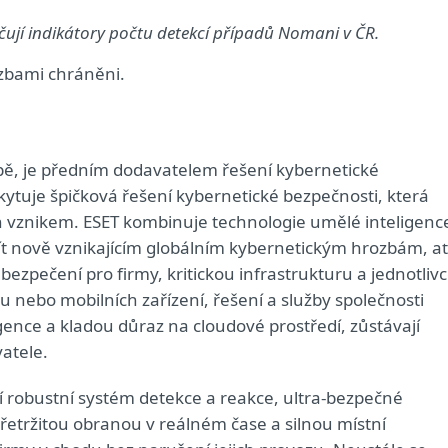
ačují indikátory počtu detekcí případů Nomani v ČR.
ozbami chráněni.
opě, je předním dodavatelem řešení kybernetické
ytuje špičková řešení kybernetické bezpečnosti, která
h vznikem. ESET kombinuje technologie umělé inteligenc
ít nově vznikajícím globálním kybernetickým hrozbám, ať
zpečení pro firmy, kritickou infrastrukturu a jednotlivc
u nebo mobilních zařízení, řešení a služby společnosti
igence a kladou důraz na cloudové prostředí, zůstávají
atele.
jí robustní systém detekce a reakce, ultra-bezpečné
přetržitou obranou v reálném čase a silnou místní