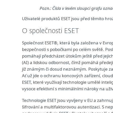
Pozn.: Čísla v levém sloupci grafu ozn
Uživatelé produktů ESET jsou před těmito hr
O společnosti ESET
Společnost ESET®, která byla založena v Evr
bezpečnosti s pobočkami po celém světě. Posk
pomáhají předcházet útokům ještě před jejic
(AI) a lidskou odbornost, čímž pomáhá předej
již známým či dosud neznámým. Poskytuje zabe
Ať už jde o ochranu koncových zařízení, cloud
ESET, které využívají technologie umělé intel
vysoce efektivní s minimálními nároky na uživ
Technologie ESET jsou vyvíjeny v EU a zahrnu
šifrování a multifaktorovou autentizaci. S ne