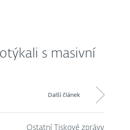
O nás
Blog
Košík
Česká republika
otýkali s masivní
Další článek
Ostatní Tiskové zprávy