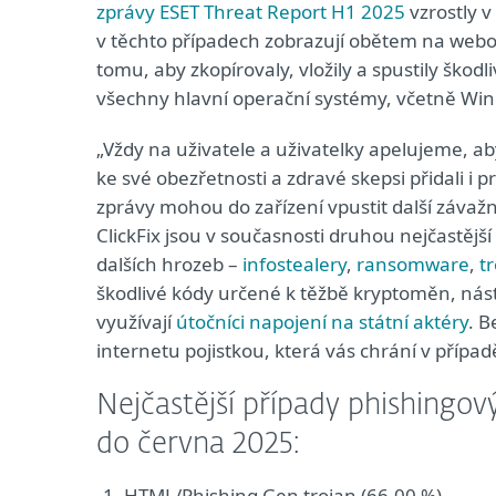
zprávy ESET Threat Report H1 2025
vzrostly v
v těchto případech zobrazují obětem na webo
tomu, aby zkopírovaly, vložily a spustily škod
všechny hlavní operační systémy, včetně Wi
„Vždy na uživatele a uživatelky apelujeme, 
ke své obezřetnosti a zdravé skepsi přidali i p
zprávy mohou do zařízení vpustit další závažn
ClickFix jsou v současnosti druhou nejčastěj
dalších hrozeb –
infostealery
,
ransomware
,
t
škodlivé kódy určené k těžbě kryptoměn, nástr
využívají
útočníci napojení na státní aktéry
. B
internetu pojistkou, která vás chrání v případ
Nejčastější případy phishingo
do června 2025:
HTML/Phishing.Gen trojan (66.00 %)