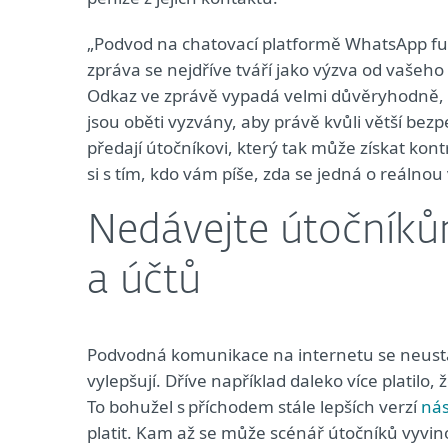
„Podvod na chatovací platformě WhatsApp fun
zpráva se nejdříve tváří jako výzva od vašeho
Odkaz ve zprávě vypadá velmi důvěryhodně, v
jsou oběti vyzvány, aby právě kvůli větší bezp
předají útočníkovi, který tak může získat kon
si s tím, kdo vám píše, zda se jedná o reálno
Nedávejte útočníkům
a účtů
Podvodná komunikace na internetu se neustál
vylepšují. Dříve například daleko více platil
To bohužel s příchodem stále lepších verzí
nás
platit. Kam až se může scénář útočníků vyvino