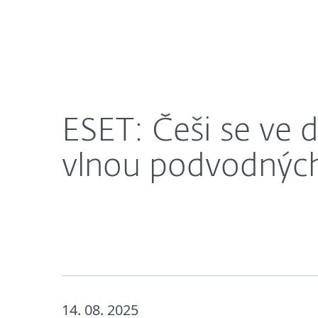
Domácnosti
Firmy
ESET: Češi se ve druhém čtvrtletí 2025 potýkali 
O nás
Novinky
Kari
ESET: Češi se ve d
vlnou podvodných
14. 08. 2025