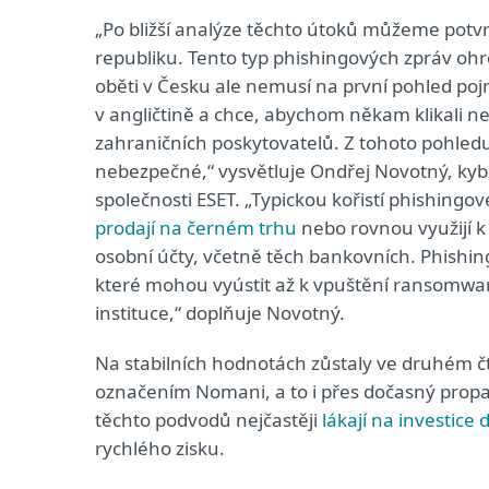
„Po bližší analýze těchto útoků můžeme potvr
republiku. Tento typ phishingových zpráv ohro
oběti v Česku ale nemusí na první pohled po
v angličtině a chce, abychom někam klikali n
zahraničních poskytovatelů. Z tohoto pohledu
nebezpečné,“ vysvětluje Ondřej Novotný, ky
společnosti ESET. „Typickou kořistí phishingo
prodají na černém trhu
nebo rovnou využijí k 
osobní účty, včetně těch bankovních. Phishing
které mohou vyústit až k vpuštění ransomwar
instituce,“ doplňuje Novotný.
Na stabilních hodnotách zůstaly ve druhém čtvr
označením Nomani, a to i přes dočasný propad
těchto podvodů nejčastěji
lákají na investice
rychlého zisku.