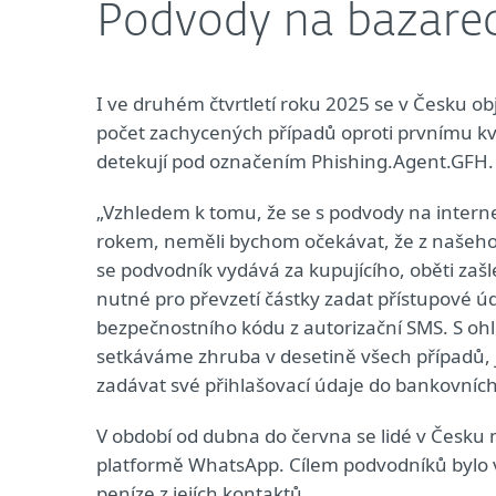
Podvody na bazarec
I ve druhém čtvrtletí roku 2025 se v Česku o
počet zachycených případů oproti prvnímu kva
detekují pod označením Phishing.Agent.GFH.
„Vzhledem k tomu, že se s podvody na intern
rokem, neměli bychom očekávat, že z našeho p
se podvodník vydává za kupujícího, oběti zaš
nutné pro převzetí částky zadat přístupové úd
bezpečnostního kódu z autorizační SMS. S ohl
setkáváme zhruba v desetině všech případů, 
zadávat své přihlašovací údaje do bankovních
V období od dubna do června se lidé v Česku 
platformě WhatsApp. Cílem podvodníků bylo v 
peníze z jejích kontaktů.