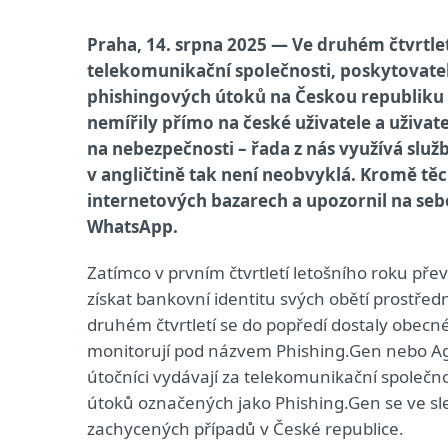
Praha, 14. srpna 2025 — Ve druhém čtvrtletí
telekomunikační společnosti, poskytovatele
phishingových útoků na Českou republiku o
nemířily přímo na české uživatele a uživat
na nebezpečnosti – řada z nás využívá slu
v angličtině tak není neobvyklá. Kromě t
internetových bazarech a upozornil na se
WhatsApp.
Zatímco v prvním čtvrtletí letošního roku pře
získat bankovní identitu svých obětí prostřed
druhém čtvrtletí se do popředí dostaly obecn
monitorují pod názvem Phishing.Gen nebo Age
útočníci vydávají za telekomunikační společnos
útoků označených jako Phishing.Gen se ve s
zachycených případů v České republice.