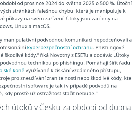
 období od prosince 2024 do května 2025 o 500 %. Útoční
vých stránkách falešnou chybu, která je manipuluje k
livé příkazy na svém zařízení. Útoky jsou zacíleny na
ndows, Linux a macOS.
aby manipulativní podvodnou komunikaci nepodceňovali a
rofesionální
kyberbezpečnostní ochranu
. Phishingové
é škodlivé kódy,“ říká Novotný z ESETu a dodává: „Útoky
ší podvodnou technikou po phishingu. Pomáhají šířit řadu
rojské koně
využívané k získání vzdáleného přístupu,
oje pro zneužívání zranitelností nebo škodlivé kódy, kte
ezpečnostní software je tak i v případě podvodů na
ě, kdy prostě už ostražitost stačit nebude.“
vých útoků v Česku za období od dubna