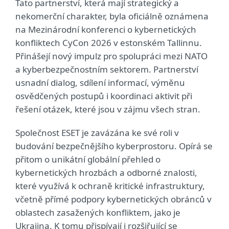
Tato partnerství, která mají strategický a
nekomerční charakter, byla oficiálně oznámena
na Mezinárodní konferenci o kybernetických
konfliktech CyCon 2026 v estonském Tallinnu.
Přinášejí nový impulz pro spolupráci mezi NATO
a kyberbezpečnostním sektorem. Partnerství
usnadní dialog, sdílení informací, výměnu
osvědčených postupů i koordinaci aktivit při
řešení otázek, které jsou v zájmu všech stran.
Společnost ESET je zavázána ke své roli v
budování bezpečnějšího kyberprostoru. Opírá se
přitom o unikátní globální přehled o
kybernetických hrozbách a odborné znalosti,
které využívá k ochraně kritické infrastruktury,
včetně přímé podpory kybernetických obránců v
oblastech zasažených konfliktem, jako je
Ukrajina. K tomu přispívají i rozšiřující se