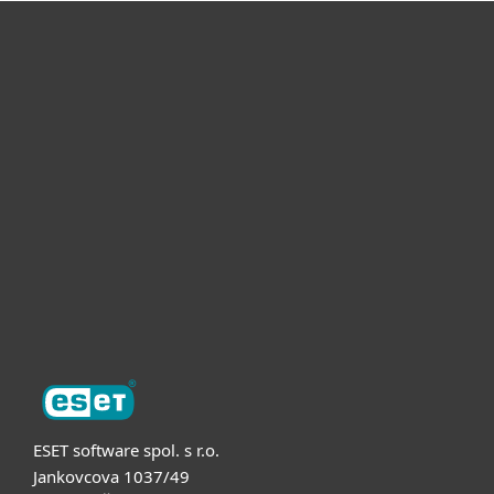
Pro domácnosti
Pro firmy
Partneři
Podpora
O nás
ESET software spol. s r.o.
Jankovcova 1037/49