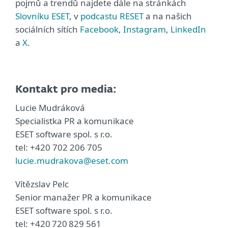
pojmů a trendů najdete dále na stránkách
Slovníku ESET
, v
podcastu RESET
a na našich
sociálních sítích
Facebook
,
Instagram
,
LinkedIn
a
X
.
Kontakt pro media:
Lucie Mudráková
Specialistka PR a komunikace
ESET software spol. s r.o.
tel: +420 702 206 705
lucie.mudrakova@eset.com
Vítězslav Pelc
Senior manažer PR a komunikace
ESET software spol. s r.o.
tel: +420 720 829 561