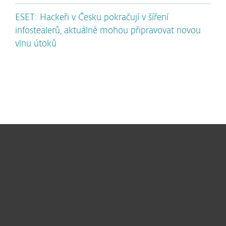
ESET: Hackeři v Česku pokračují v šíření
infostealerů, aktuálně mohou připravovat novou
vlnu útoků
Pro domácnosti
Pro firmy
Partneři