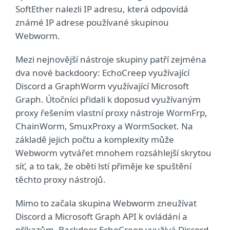
SoftEther nalezli IP adresu, která odpovídá
známé IP adrese používané skupinou
Webworm.
Mezi nejnovější nástroje skupiny patří zejména
dva nové backdoory: EchoCreep využívající
Discord a GraphWorm využívající Microsoft
Graph. Útočníci přidali k doposud využívaným
proxy řešením vlastní proxy nástroje WormFrp,
ChainWorm, SmuxProxy a WormSocket. Na
základě jejich počtu a komplexity může
Webworm vytvářet mnohem rozsáhlejší skrytou
síť, a to tak, že oběti lstí přiměje ke spuštění
těchto proxy nástrojů.
Mimo to začala skupina Webworm zneužívat
Discord a Microsoft Graph API k ovládání a
příkazům. Backdoor EchoCreep využívá Discord