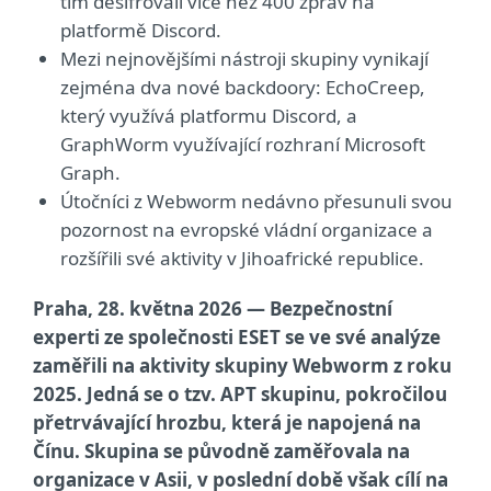
tím dešifrovali více než 400 zpráv na
platformě Discord.
Mezi nejnovějšími nástroji skupiny vynikají
zejména dva nové backdoory: EchoCreep,
který využívá platformu Discord, a
GraphWorm využívající rozhraní Microsoft
Graph.
Útočníci z Webworm nedávno přesunuli svou
pozornost na evropské vládní organizace a
rozšířili své aktivity v Jihoafrické republice.
Praha, 28. května 2026 — Bezpečnostní
experti ze společnosti ESET se ve své analýze
zaměřili na aktivity skupiny Webworm z roku
2025. Jedná se o tzv. APT skupinu, pokročilou
přetrvávající hrozbu, která je napojená na
Čínu. Skupina se původně zaměřovala na
organizace v Asii, v poslední době však cílí na