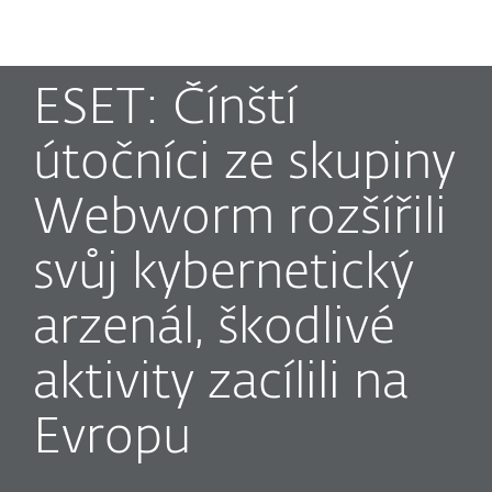
MENU
ESET: Čínští
útočníci ze skupiny
Webworm rozšířili
svůj kybernetický
arzenál, škodlivé
aktivity zacílili na
Evropu