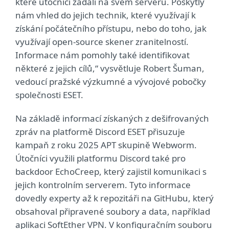
které útočníci zadali na svém serveru. Poskytly
nám vhled do jejich technik, které využívají k
získání počátečního přístupu, nebo do toho, jak
využívají open‑source skener zranitelností.
Informace nám pomohly také identifikovat
některé z jejich cílů,“ vysvětluje Robert Šuman,
vedoucí pražské výzkumné a vývojové pobočky
společnosti ESET.
Na základě informací získaných z dešifrovaných
zpráv na platformě Discord ESET přisuzuje
kampaň z roku 2025 APT skupině Webworm.
Útočníci využili platformu Discord také pro
backdoor EchoCreep, který zajistil komunikaci s
jejich kontrolním serverem. Tyto informace
dovedly experty až k repozitáři na GitHubu, který
obsahoval připravené soubory a data, například
aplikaci SoftEther VPN. V konfiguračním souboru