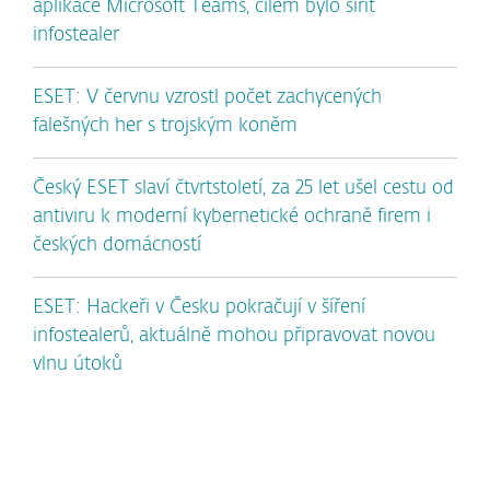
aplikace Microsoft Teams, cílem bylo šířit
infostealer
ESET: V červnu vzrostl počet zachycených
falešných her s trojským koněm
Český ESET slaví čtvrtstoletí, za 25 let ušel cestu od
antiviru k moderní kybernetické ochraně firem i
českých domácností
ESET: Hackeři v Česku pokračují v šíření
infostealerů, aktuálně mohou připravovat novou
vlnu útoků