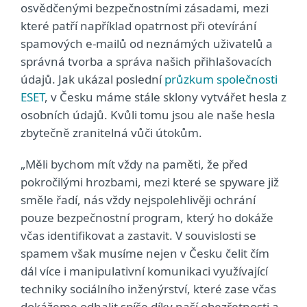
osvědčenými bezpečnostními zásadami, mezi
které patří například opatrnost při otevírání
spamových e-mailů od neznámých uživatelů a
správná tvorba a správa našich přihlašovacích
údajů. Jak ukázal poslední
průzkum společnosti
ESET
, v Česku máme stále sklony vytvářet hesla z
osobních údajů. Kvůli tomu jsou ale naše hesla
zbytečně zranitelná vůči útokům.
„Měli bychom mít vždy na paměti, že před
pokročilými hrozbami, mezi které se spyware již
směle řadí, nás vždy nejspolehlivěji ochrání
pouze bezpečnostní program, který ho dokáže
včas identifikovat a zastavit. V souvislosti se
spamem však musíme nejen v Česku čelit čím
dál více i manipulativní komunikaci využívající
techniky sociálního inženýrství, které zase včas
dokážeme odhalit spíše díky naší obezřetnosti a