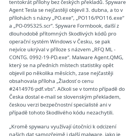
tentokrát přílohy bez českých překladů. Spyware
Agent Tesla se nejčastěji objevil 3. dubna, a to v
přílohách s názvy „PO.exe“, „PO116/PO116.exe“
a „PO-095325.scr“. Spyware Formbook, další z
dlouhodobě přítomných škodlivých kódů pro
operační systém Windows v Česku, se pak
nejvíce ukrýval v příloze s názvem „RFQ ML -
CONTG. 0992-19-PD.exe“. Malware Agent.QMG,
který se na předních místech statistiky opět
objevil po několika měsících, zase nejčastěji
obsahovala příloha „Žiadosť o cenu
#2414976·pdf.vbs“. Ačkoli se v tomto případě do
Česka dostal e-mail se slovenským překladem,
českou verzi bezpečnostní specialisté ani v
případě tohoto škodlivého kódu nezachytili.
„Kromě spywaru využívají útočníci k odcizení
našich dat samozřejmě i další malware, jako je