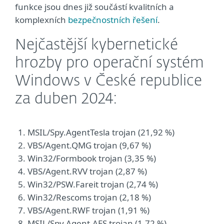
funkce jsou dnes již součástí kvalitních a
komplexních
bezpečnostních řešení
.
Nejčastější kybernetické
hrozby pro operační systém
Windows v České republice
za duben 2024:
MSIL/Spy.AgentTesla trojan (21,92 %)
VBS/Agent.QMG trojan (9,67 %)
Win32/Formbook trojan (3,35 %)
VBS/Agent.RVV trojan (2,87 %)
Win32/PSW.Fareit trojan (2,74 %)
Win32/Rescoms trojan (2,18 %)
VBS/Agent.RWF trojan (1,91 %)
MSIL/Spy.Agent.AES trojan (1,72 %)