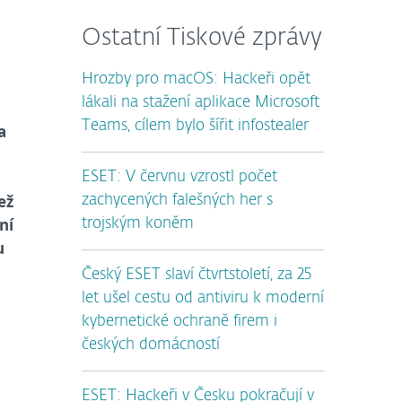
Ostatní Tiskové zprávy
Hrozby pro macOS: Hackeři opět
lákali na stažení aplikace Microsoft
Teams, cílem bylo šířit infostealer
a
ESET: V červnu vzrostl počet
ež
zachycených falešných her s
ní
trojským koněm
u
Český ESET slaví čtvrtstoletí, za 25
let ušel cestu od antiviru k moderní
kybernetické ochraně firem i
českých domácností
ESET: Hackeři v Česku pokračují v