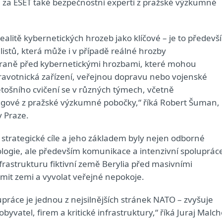
i za ESET také bezpečnostní experti z pražské výzkumné
alitě kybernetických hrozeb jako klíčové – je to předevš
listů, která může i v případě reálné hrozby
obraně před kybernetickými hrozbami, které mohou
zdravotnická zařízení, veřejnou dopravu nebo vojenské
tošního cvičení se v různých týmech, včetně
legové z pražské výzkumné pobočky,“ říká Robert Šuman,
 Praze.
strategické cíle a jeho základem byly nejen odborné
ologie, ale především komunikace a intenzivní spoluprác
infrastrukturu fiktivní země Berylia před masivními
omit zemi a vyvolat veřejné nepokoje.
práce je jednou z nejsilnějších stránek NATO – zvyšuje
byvatel, firem a kritické infrastruktury,“ říká Juraj Malch