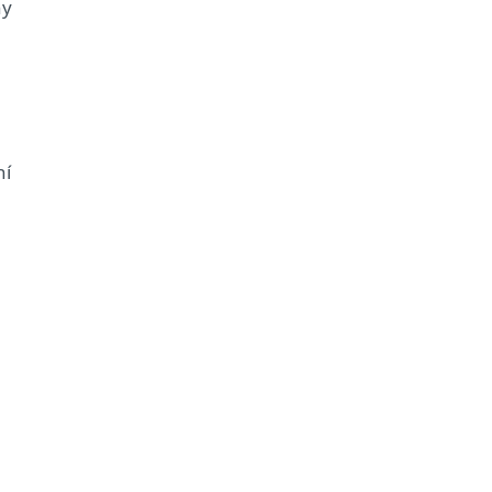
ny
ní