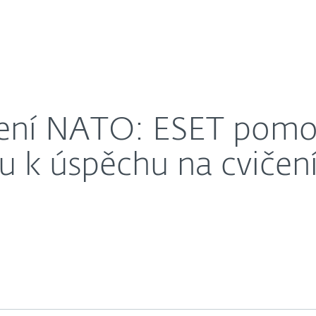
O nás
ko-maďarskému týmu k úspěchu na cvičení Locked Sh
éra
Kontakty
čení NATO: ESET pomo
k úspěchu na cvičení