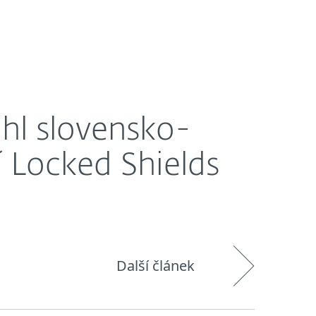
O nás
Blog
Košík
Česká republika
ields 2024
hl slovensko-
 Locked Shields
Další článek