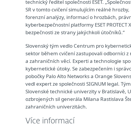
technický ředitel společnosti ESET. „Společno
SR v tomto cvičení simulujícím reálné hrozby
forenzní analýzy, informací o hrozbách, právn
kyberbezpečnostní platformy ESET PROTECT X
bezpečnosti ze strany jakýchkoli útočníků.“
Slovenský tým vedlo Centrum pro kybernetick
sektor během cvičení zastupovali odborníci z 
a zahraničních věcí. Experti a technologie spol
kybernetické útoky. Se zabezpečením i správo
pobočky Palo Alto Networks a Orange Slovens
vedl expert ze společnosti SIGNUM legal. Tým p
Slovenské technické univerzity v Bratislavě,
ozbrojených sil generála Milana Rastislava Št
zahraničních univerzitách.
Více informací