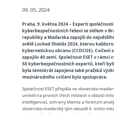
09. 05. 2024
Praha, 9. května 2024 – Experti společnost
kyberbezpečnostních řešení se sídlem v Br
republiky a Maďarska zapojili do největší
světě Locked Shields 2024, kterou každo
kybernetickou obranu (CCDCOE). Cvičení si
zapojilo 40 zemí. Společnost ESET v rámci c
50 kyberbezpečnostních expertů, kteří byli
byla tentokrát zapojena také pražská výz
mezinárodního cvičení byla spolupráce.
Společnost ESET přispěla ve slovensko-maďa
umístil na prvních třech místech v oblasti in
intelligence), ochrany klienta a forenzní ana
slovensko‑maďarský tým obsadil 4. místo me