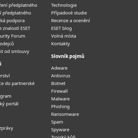
žení předplatného
Technologie
í předplatného
Případové studie
cká podpora
Recenze a ocenění
 znalostí ESET
ESET blog
curity Forum
Volná místa
odejců
Kontakty
it od smlouvy
Slovník pojmů
i
Adware
rství
Antivirus
ce do partnerské
Botnet
Firewall
ogram
Malware
ký portál
Phishing
Ransomware
Spam
zprávy
Spyware
Trojský kůň