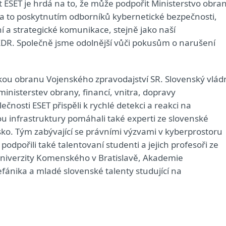
st ESET je hrdá na to, že může podpořit Ministerstvo obra
, a to poskytnutím odborníků kybernetické bezpečnosti,
í a strategické komunikace, stejně jako naší
DR. Společně jsme odolnější vůči pokusům o narušení
ou obranu Vojenského zpravodajství SR. Slovenský vlád
ministerstev obrany, financí, vnitra, dopravy
ečnosti ESET přispěli k rychlé detekci a reakci na
u infrastruktury pomáhali také experti ze slovenské
ko. Tým zabývající se právními výzvami v kyberprostoru
odpořili také talentovaní studenti a jejich profesoři ze
 Univerzity Komenského v Bratislavě, Akademie
efánika a mladé slovenské talenty studující na