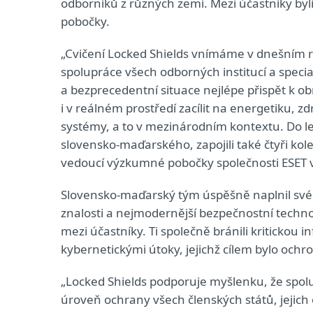
odborníků z různých zemí. Mezi účastníky byl
pobočky.
„Cvičení Locked Shields vnímáme v dnešním re
spolupráce všech odborných institucí a specia
a bezprecedentní situace nejlépe přispět k 
i v reálném prostředí zacílit na energetiku, 
systémy, a to v mezinárodním kontextu. Do le
slovensko‑maďarského, zapojili také čtyři ko
vedoucí výzkumné pobočky společnosti ESET v
Slovensko-maďarský tým úspěšně naplnil své 
znalosti a nejmodernější bezpečnostní techn
mezi účastníky. Ti společně bránili kritickou 
kybernetickými útoky, jejichž cílem bylo ochr
„Locked Shields podporuje myšlenku, že spolu
úroveň ochrany všech členských států, jejich o