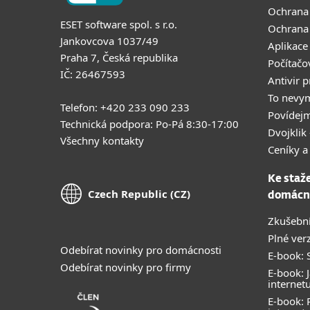
Ochrana
ESET software spol. s r.o.
Ochrana
Jankovcova 1037/49
Aplikace
Praha 7, Česká republika
Počítačo
IČ: 26467593
Antivir 
To nevy
Telefon: +420 233 090 233
Povídejm
Technická podpora: Po-Pá 8:30-17:00
Dvojklik 
Všechny kontakty
Ceníky a
Ke staž
Czech Republic (CZ)
domácn
Zkušební
Plné ver
Odebírat novinky pro domácnosti
E-book: S
Odebírat novinky pro firmy
E-book: J
internet
E-book: