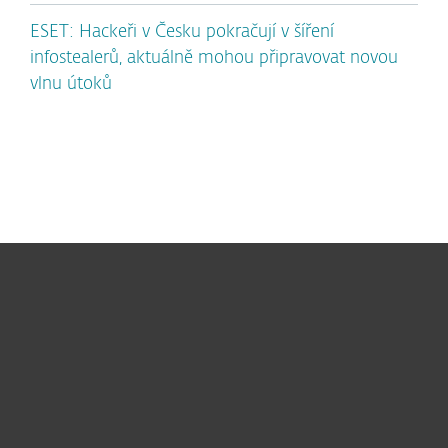
ESET: Hackeři v Česku pokračují v šíření
infostealerů, aktuálně mohou připravovat novou
vlnu útoků
Pro domácnosti
Pro firmy
Partneři