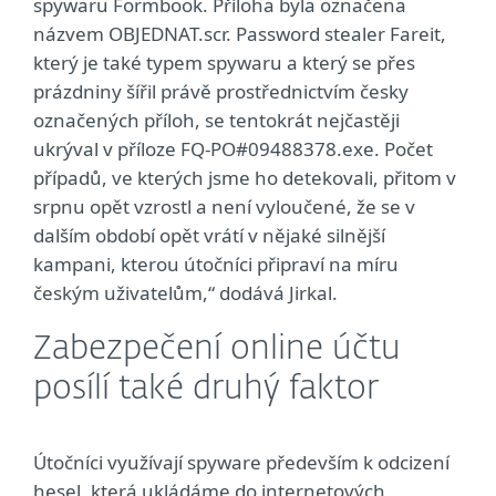
spywaru Formbook. Příloha byla označena
názvem OBJEDNAT.scr. Password stealer Fareit,
který je také typem spywaru a který se přes
prázdniny šířil právě prostřednictvím česky
označených příloh, se tentokrát nejčastěji
ukrýval v příloze FQ-PO#09488378.exe. Počet
případů, ve kterých jsme ho detekovali, přitom v
srpnu opět vzrostl a není vyloučené, že se v
dalším období opět vrátí v nějaké silnější
kampani, kterou útočníci připraví na míru
českým uživatelům,“ dodává Jirkal.
Zabezpečení online účtu
posílí také druhý faktor
Útočníci využívají spyware především k odcizení
hesel, která ukládáme do internetových