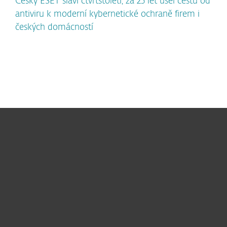
Český ESET slaví čtvrtstoletí, za 25 let ušel cestu od
antiviru k moderní kybernetické ochraně firem i
českých domácností
Pro domácnosti
Pro firmy
Partneři
Podpora