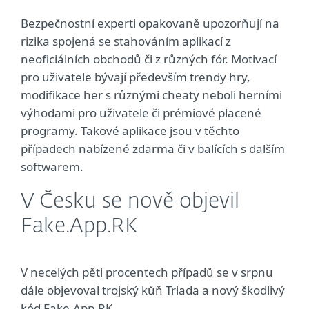
Bezpečnostní experti opakovaně upozorňují na
rizika spojená se stahováním aplikací z
neoficiálních obchodů či z různých fór. Motivací
pro uživatele bývají především trendy hry,
modifikace her s různými cheaty neboli herními
výhodami pro uživatele či prémiové placené
programy. Takové aplikace jsou v těchto
případech nabízené zdarma či v balících s dalším
softwarem.
V Česku se nově objevil
Fake.App.RK
V necelých pěti procentech případů se v srpnu
dále objevoval trojský kůň Triada a nový škodlivý
kód Fake.App.RK.