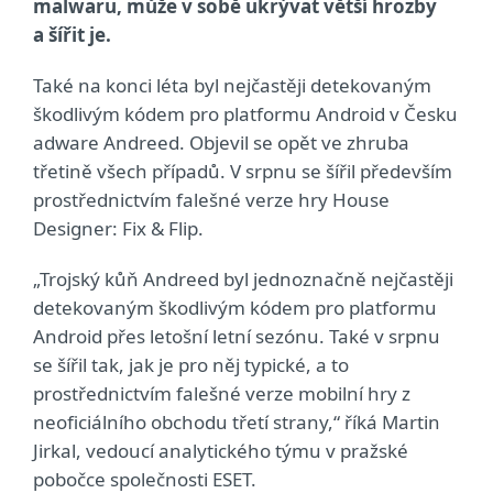
malwaru, může v sobě ukrývat větší hrozby
a šířit je.
Také na konci léta byl nejčastěji detekovaným
škodlivým kódem pro platformu Android v Česku
adware Andreed. Objevil se opět ve zhruba
třetině všech případů. V srpnu se šířil především
prostřednictvím falešné verze hry House
Designer: Fix & Flip.
„Trojský kůň Andreed byl jednoznačně nejčastěji
detekovaným škodlivým kódem pro platformu
Android přes letošní letní sezónu. Také v srpnu
se šířil tak, jak je pro něj typické, a to
prostřednictvím falešné verze mobilní hry z
neoficiálního obchodu třetí strany,“ říká Martin
Jirkal, vedoucí analytického týmu v pražské
pobočce společnosti ESET.