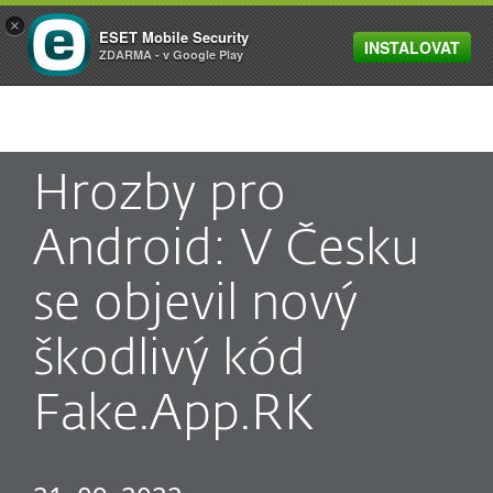
×
ESET Mobile Security
INSTALOVAT
MENU
ZDARMA - v Google Play
Hrozby pro
Android: V Česku
se objevil nový
škodlivý kód
Fake.App.RK