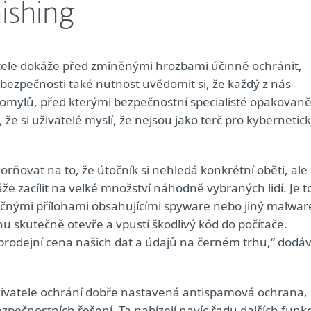
ishing
tele dokáže před zmíněnými hrozbami účinně ochránit,
bezpečnosti také nutnost uvědomit si, že každý z nás
 omylů, před kterými bezpečnostní specialisté opakovan
, že si uživatelé myslí, že nejsou jako terč pro kybernetic
rňovat na to, že útočník si nehledá konkrétní oběti, ale
 zacílit na velké množství náhodně vybraných lidí. Je t
zpečnými přílohami obsahujícími spyware nebo jiný malwar
u skutečně otevře a vpustí škodlivý kód do počítače.
rodejní cena našich dat a údajů na černém trhu,“ dodá
ivatele ochrání dobře nastavená antispamová ochrana,
pečnostních řešení. Ta nabízejí navíc řadu dalších funkc