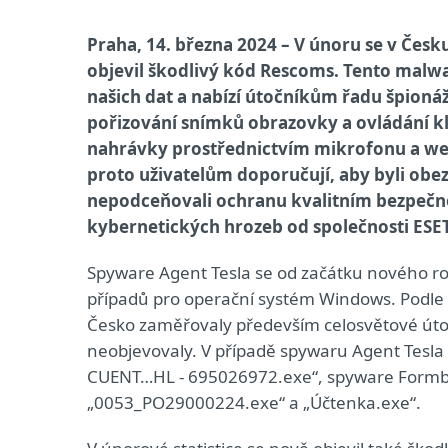
Praha, 14. března 2024 – V únoru se v Če
objevil škodlivý kód Rescoms. Tento malw
našich dat a nabízí útočníkům řadu špioná
pořizování snímků obrazovky a ovládání kl
nahrávky prostřednictvím mikrofonu a we
proto uživatelům doporučují, aby byli obe
nepodceňovali ochranu kvalitním bezpečnos
kybernetických hrozeb od společnosti ESET
Spyware Agent Tesla se od začátku nového ro
případů pro operační systém Windows. Podle
Česko zaměřovaly především celosvětové útok
neobjevovaly. V případě spywaru Agent Tesla
CUENT…HL - 695026972.exe“, spyware Formbook
„0053_PO29000224.exe“ a „Účtenka.exe“.