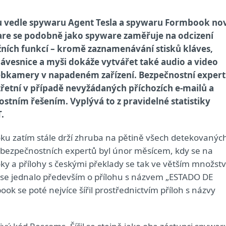
sku vedle spywaru Agent Tesla a spywaru Formbook no
are se podobně jako spyware zaměřuje na odcizení
žních funkcí – kromě zaznamenávání stisků kláves,
ávesnice a myši dokáže vytvářet také audio a video
bkamery v napadeném zařízení. Bezpečnostní expert
zřetní v případě nevyžádaných příchozích e-mailů a
tním řešením. Vyplývá to z pravidelné statistiky
.
ku zatím stále drží zhruba na pětině všech detekovanýc
 bezpečnostních expertů byl únor měsícem, kdy se na
y a přílohy s českými překlady se tak ve větším množstv
 se jednalo především o přílohu s názvem „ESTADO DE
 se poté nejvíce šířil prostřednictvím příloh s názvy