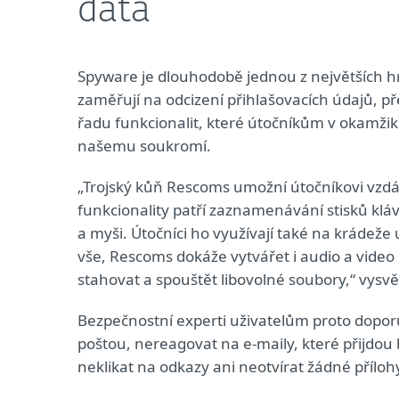
data
Spyware je dlouhodobě jednou z největších hr
zaměřují na odcizení přihlašovacích údajů, 
řadu funkcionalit, které útočníkům v okamžiku
našemu soukromí.
„Trojský kůň Rescoms umožní útočníkovi vzdá
funkcionality patří zaznamenávání stisků klá
a myši. Útočníci ho využívají také na krádeže 
vše, Rescoms dokáže vytvářet i audio a vid
stahovat a spouštět libovolné soubory,“ vysvětl
Bezpečnostní experti uživatelům proto doporu
poštou, nereagovat na e-maily, které přijdou
neklikat na odkazy ani neotvírat žádné příloh