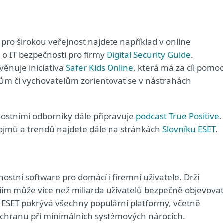
pro širokou veřejnost najdete například v online
o IT bezpečnosti pro firmy
Digital Security Guide
.
věnuje iniciativa
Safer Kids Online
, která má za cíl pomoc
elům či vychovatelům zorientovat se v nástrahách
nostními odborníky dále připravuje
podcast True Positive
.
ojmů a trendů najdete dále na stránkách
Slovníku ESET
.
nostní software pro domácí i firemní uživatele. Drží
giím může více než miliarda uživatelů bezpečně objevova
od ESET pokrývá všechny populární platformy, včetně
 ochranu při minimálních systémových nárocích.