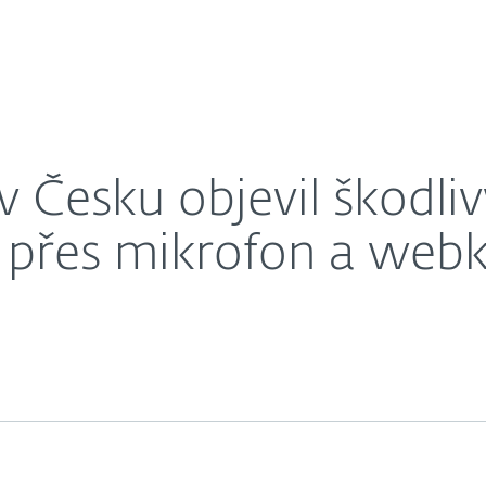
O nás
který nahrává záznamy přes mikrofon a webkameru
éra
Kontakty
 Česku objevil škodliv
 přes mikrofon a web