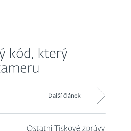
O nás
Blog
Košík
Česká republika
ý kód, který
kameru
Další článek
Ostatní Tiskové zprávy