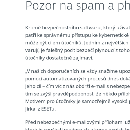
Pozor na spam a ph
Kromě bezpečnostního softwaru, který uživa
patří ke správnému přístupu ke kybernetické 
může být cílem útočníků. Jedním z největších
varují, je falešný pocit bezpečí plynoucí z toho
útočníky dostatečně zajímaví.
„V našich doporučeních se vždy snažíme upozo
pomocí automatizovaných procesů dnes dokáže
jeho cíl – čím víc z nás obdrží e-mail s nebe
tím se zvýší pravděpodobnost, že někdo příloh
Motivem pro útočníky je samozřejmě vysoká p
Jirkal z ESETu.
Před nebezpečnými e-mailovými přílohami už
která je součástí moderních a komplexních bez