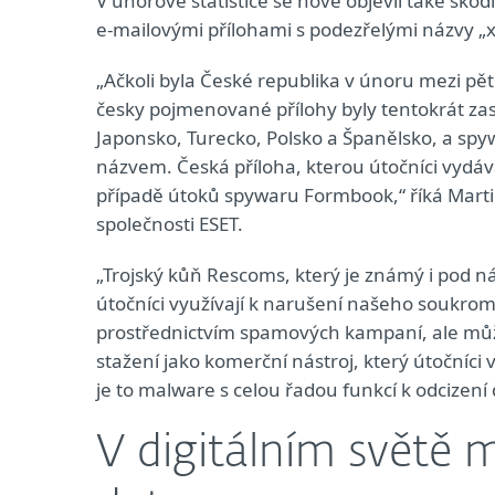
V únorové statistice se nově objevil také škod
e‑mailovými přílohami s podezřelými názvy „
„Ačkoli byla České republika v únoru mezi pěti
česky pojmenované přílohy byly tentokrát za
Japonsko, Turecko, Polsko a Španělsko, a spy
názvem. Česká příloha, kterou útočníci vydáv
případě útoků spywaru Formbook,“ říká Martin
společnosti ESET.
„Trojský kůň Rescoms, který je známý i pod 
útočníci využívají k narušení našeho soukromí
prostřednictvím spamových kampaní, ale může b
stažení jako komerční nástroj, který útočníc
je to malware s celou řadou funkcí k odcizení 
V digitálním světě m