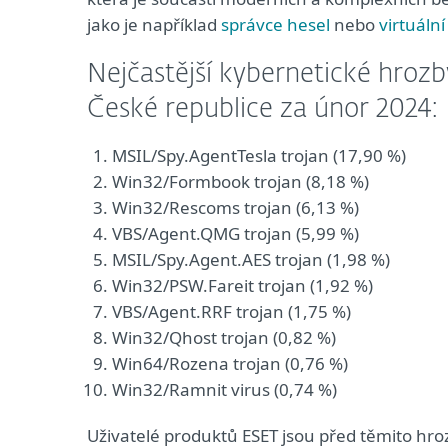
jako je například
správce hesel
nebo
virtuální
Nejčastější kybernetické hroz
České republice za únor 2024:
MSIL/Spy.AgentTesla trojan (17,90 %)
Win32/Formbook trojan (8,18 %)
Win32/Rescoms trojan (6,13 %)
VBS/Agent.QMG trojan (5,99 %)
MSIL/Spy.Agent.AES trojan (1,98 %)
Win32/PSW.Fareit trojan (1,92 %)
VBS/Agent.RRF trojan (1,75 %)
Win32/Qhost trojan (0,82 %)
Win64/Rozena trojan (0,76 %)
Win32/Ramnit virus (0,74 %)
Uživatelé produktů ESET jsou před těmito hr