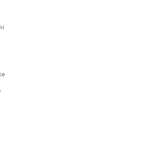
ci
ce
o