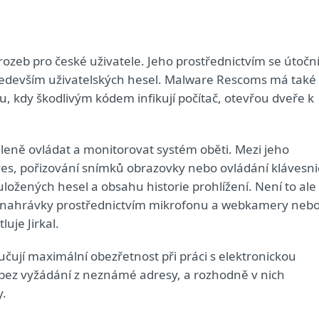
ozeb pro české uživatele. Jeho prostřednictvím se útoční
především uživatelských hesel. Malware Rescoms má také
, kdy škodlivým kódem infikují počítač, otevřou dveře k
leně ovládat a monitorovat systém oběti. Mezi jeho
ves, pořizování snímků obrazovky nebo ovládání klávesni
uložených hesel a obsahu historie prohlížení. Není to ale
eo nahrávky prostřednictvím mikrofonu a webkamery neb
uje Jirkal.
čují maximální obezřetnost při práci s elektronickou
 bez vyžádání z neznámé adresy, a rozhodně v nich
y.