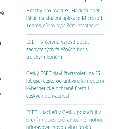
Hrozby pro macOS: Hackeři opět
vě
lákali na stažení aplikace Microsoft
Teams, cílem bylo šířit infostealer
i
ESET: V červnu vzrostl počet
zachycených falešných her s
trojským koněm
Český ESET slaví čtvrtstoletí, za 25
h
let ušel cestu od antiviru k moderní
kybernetické ochraně firem i
í
českých domácností
ESET: Hackeři v Česku pokračují v
šíření infostealerů, aktuálně mohou
připravovat novou vlnu útoků