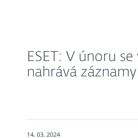
Domácnosti
Firmy
ESET: V únoru se v Česku objevil škodlivý kód, 
O nás
Novinky
Kari
ESET: V únoru se v
nahrává záznamy
14. 03. 2024