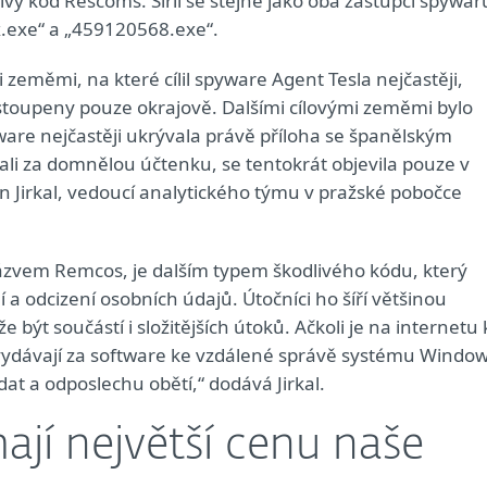
livý kód Rescoms. Šířil se stejně jako oba zástupci spywar
x.exe“ a „459120568.exe“.
 zeměmi, na které cílil spyware Agent Tesla nejčastěji,
stoupeny pouze okrajově. Dalšími cílovými zeměmi bylo
ware nejčastěji ukrývala právě příloha se španělským
ali za domnělou účtenku, se tentokrát objevila pouze v
 Jirkal, vedoucí analytického týmu v pražské pobočce
názvem Remcos, je dalším typem škodlivého kódu, který
 a odcizení osobních údajů. Útočníci ho šíří většinou
ýt součástí i složitějších útoků. Ačkoli je na internetu 
i vydávají za software ke vzdálené správě systému Window
dat a odposlechu obětí,“ dodává Jirkal.
ají největší cenu naše