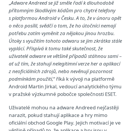
„
Adware Andreed se již směle řadí k dlouhodobě
přítomným škodlivým kódům pro chytré telefony
s platformou Android v Česku. A to, že v únoru opět
o něco posílil, svědčí o tom, že ho útočníci nemají
potřebu zatím vyměnit za nějakou jinou hrozbu.
Útoky s využitím tohoto adwaru se jim zkrátka stále
vyplácí. Přispívá k tomu také skutečnost, že
uživatelé adware ve většině případů stáhnou sami –
ať už tím, že stahují nelegitimní verze her a aplikací
z neoficiálních zdrojů, nebo nevěnují pozornost
podmínkám použití,
“ říká k vývoji na platformě
Android Martin Jirkal, vedoucí analytického týmu
v pražské výzkumné pobočce společnosti ESET.
Uživatelé mohou na adware Andreed nejčastěji
narazit, pokud stahují aplikace a hry mimo
oficiální obchod Google Play. Jejich motivací je ve
většině případů to, že aplikace a hry jsou v