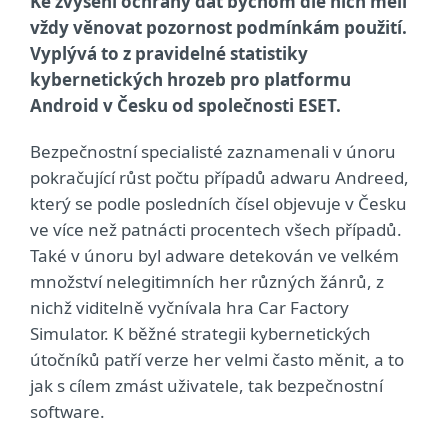
Ke zvýšení ochrany dat bychom dle nich měli
vždy věnovat pozornost podmínkám použití.
Vyplývá to z pravidelné statistiky
kybernetických hrozeb pro platformu
Android v Česku od společnosti ESET.
Bezpečnostní specialisté zaznamenali v únoru
pokračující růst počtu případů adwaru Andreed,
který se podle posledních čísel objevuje v Česku
ve více než patnácti procentech všech případů.
Také v únoru byl adware detekován ve velkém
množství nelegitimních her různých žánrů, z
nichž viditelně vyčnívala hra Car Factory
Simulator. K běžné strategii kybernetických
útočníků patří verze her velmi často měnit, a to
jak s cílem zmást uživatele, tak bezpečnostní
software.