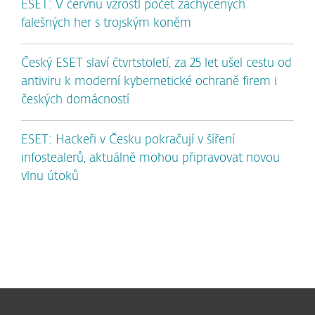
ESET: V červnu vzrostl počet zachycených
falešných her s trojským koněm
Český ESET slaví čtvrtstoletí, za 25 let ušel cestu od
antiviru k moderní kybernetické ochraně firem i
českých domácností
ESET: Hackeři v Česku pokračují v šíření
infostealerů, aktuálně mohou připravovat novou
vlnu útoků