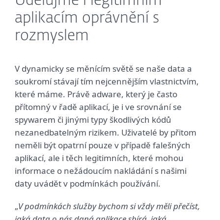
Udělujme i legitimním
aplikacím oprávnění s
rozmyslem
V dynamicky se měnícím světě se naše data a
soukromí stávají tím nejcennějším vlastnictvím,
které máme. Právě adware, který je často
přítomný v řadě aplikací, je i ve srovnání se
spywarem či jinými typy škodlivých kódů
nezanedbatelným rizikem. Uživatelé by přitom
neměli být opatrní pouze v případě falešných
aplikací, ale i těch legitimních, které mohou
informace o nežádoucím nakládání s našimi
daty uvádět v podmínkách používání.
„
V podmínkách služby bychom si vždy měli přečíst,
jaká data o nás daná aplikace sbírá, jaká