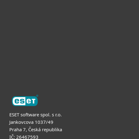
Pro domácnosti
Pro firmy
Partneři
Podpora
O nás
ESET software spol. s r.o.
Jankovcova 1037/49
Praha 7, Česká republika
IČ: 26467593