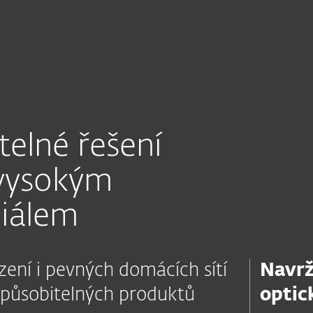
Partneři
í pro ISP&Telco operátory
s ESETem
Integrace
Mapa prodejců
elné řešení
 vysokým
iálem
zení i pevných domácích sítí
Navr
způsobitelných produktů
optic