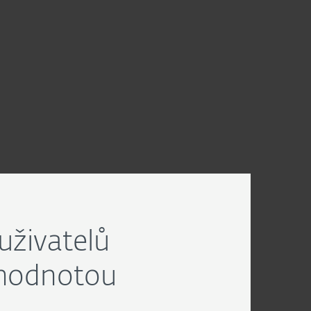
uživatelů
 hodnotou