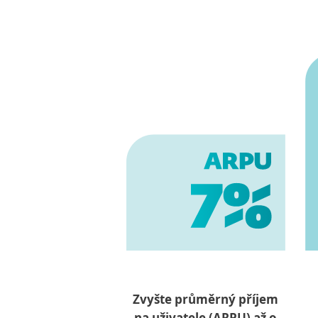
Zvyšte průměrný příjem
na uživatele (ARPU) až o