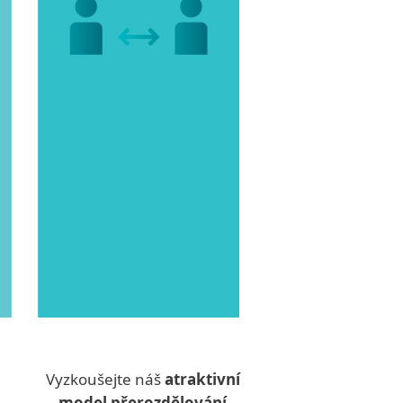
Vyzkoušejte náš
atraktivní
model přerozdělování