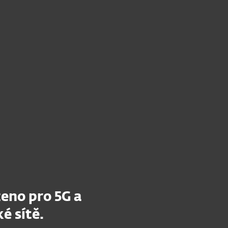
O nás
Blog
Košík
Česká republika
Kontaktujte nás
Partnerská zóna
ženo pro
5G a
ké
sítě.