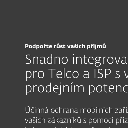
Domácnosti
Firmy
CZ
Staňte se ESET partnerem
ESET řešen
Program MSP
Partnerství 
Podpořte růst vašich příjmů
Snadno integrovat
pro Telco a ISP s
prodejním potenc
Účinná ochrana mobilních zaří
vašich zákazníků s pomocí při