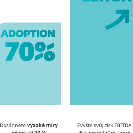
Dosáhněte
vysoké míry
Zvyšte svůj zisk EBITDA
přijetí až 70 %
díky produktům, které