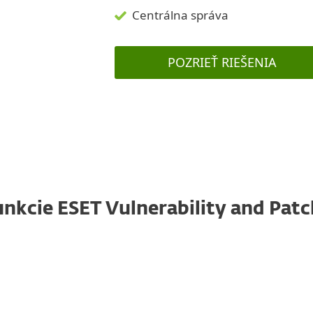
Centrálna správa
POZRIEŤ RIEŠENIA
unkcie ESET Vulnerability and Pa
Určovanie priorít na základe
závažnosti