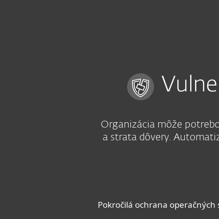
Domácnosti
Firmy
SK
Pre firmy
Vulnerability and Patch 
Platforma
Riešenia
Vulne
Organizácia môže potrebov
a strata dôvery. Automat
Pokročilá ochrana operačných s