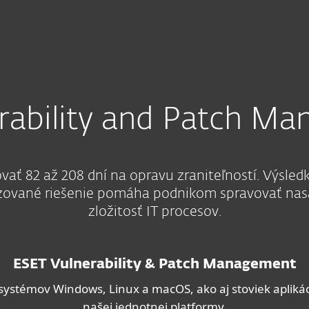
Management
Služby
Partneri
Prečo ESET
rability and Patch M
ať 82 až 208 dní na opravu zraniteľností. Výsle
izované riešenie pomáha podnikom spravovať nasa
zložitosť IT procesov.
ESET Vulnerability & Patch Management
ystémov Windows, Linux a macOS, ako aj stoviek aplikáci
našej jednotnej platformy.