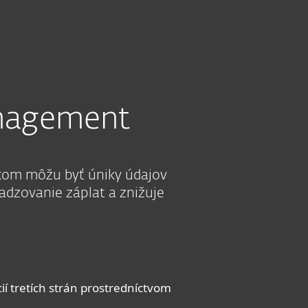
O nás
Košík
Slovensko
POZRIEŤ CENY
VYSKÚŠAŤ PRED ZAKÚPENÍM
Zákaznícka zóna
anagement
dkom môžu byť úniky údajov
dzovanie záplat a znižuje
í tretích strán prostredníctvom