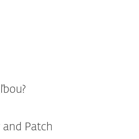
oľbou?
y and Patch