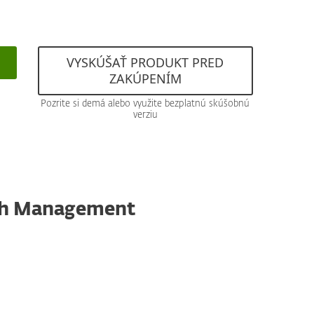
VYSKÚŠAŤ PRODUKT PRED
ZAKÚPENÍM
Pozrite si demá alebo využite bezplatnú skúšobnú
verziu
tch Management
Reporty a databázy