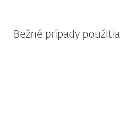
Bežné prípady použitia
Robí vám starosti
včasné nasadenie záplat?
Ak sú IT tímy preťažené, znamená to,
že nie sú schopné aktualizovať
inventáre a následne zaostávajú
v nasadzovaní bezpečnostných záplat.
Pozrite si riešenie ESET