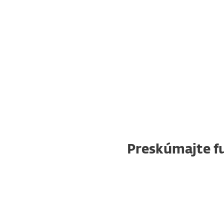
Preskúmajte f
Automatizované kontroly