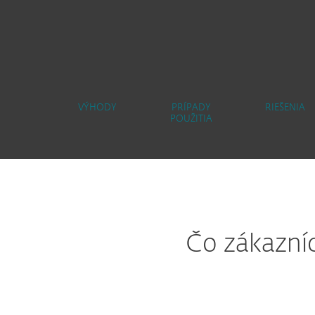
VÝHODY
PRÍPADY
RIEŠENIA
POUŽITIA
Čo zákazníc